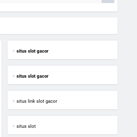
situs slot gacor
situs slot gacor
situs link slot gacor
situs slot