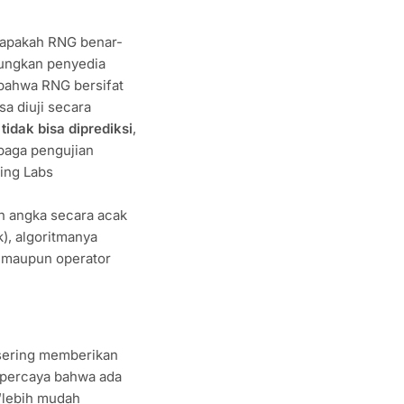
 apakah RNG benar-
tungkan penyedia
bahwa RNG bersifat
sa diuji secara
a
tidak bisa diprediksi
,
mbaga pengujian
ing Labs
n angka secara acak
k), algoritmanya
 maupun operator
sering memberikan
 percaya bahwa ada
“lebih mudah