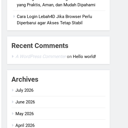
yang Praktis, Aman, dan Mudah Dipahami
Cara Login Lebah4D Jika Browser Perlu
Diperbarui agar Akses Tetap Stabil
Recent Comments
A WordPress Commenter
on
Hello world!
Archives
July 2026
June 2026
May 2026
April 2026