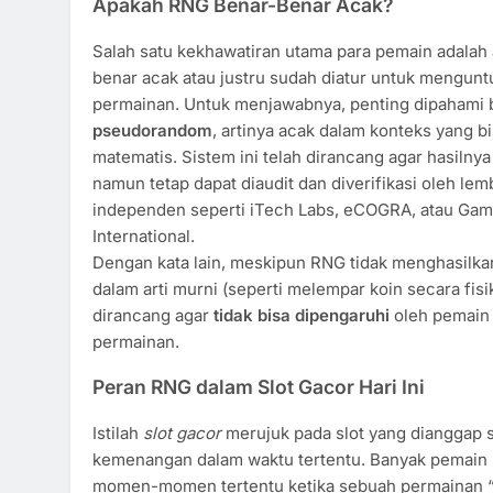
Apakah RNG Benar-Benar Acak?
Salah satu kekhawatiran utama para pemain adalah
benar acak atau justru sudah diatur untuk mengun
permainan. Untuk menjawabnya, penting dipahami 
pseudorandom
, artinya acak dalam konteks yang bi
matematis. Sistem ini telah dirancang agar hasilny
namun tetap dapat diaudit dan diverifikasi oleh le
independen seperti iTech Labs, eCOGRA, atau Gam
International.
Dengan kata lain, meskipun RNG tidak menghasilka
dalam arti murni (seperti melempar koin secara fisi
dirancang agar
tidak bisa dipengaruhi
oleh pemain
permainan.
Peran RNG dalam Slot Gacor Hari Ini
Istilah
slot gacor
merujuk pada slot yang dianggap 
kemenangan dalam waktu tertentu. Banyak pemain
momen-momen tertentu ketika sebuah permainan 