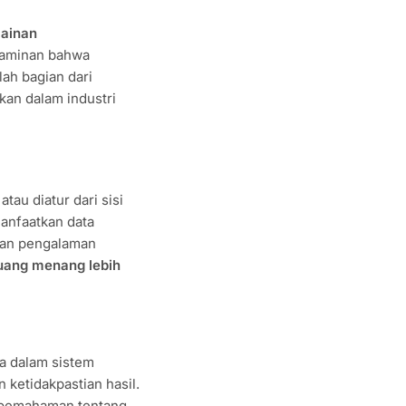
ainan
 jaminan bahwa
lah bagian dari
kan dalam industri
atau diatur dari sisi
anfaatkan data
 dan pengalaman
uang menang lebih
 dalam sistem
 ketidakpastian hasil.
, pemahaman tentang