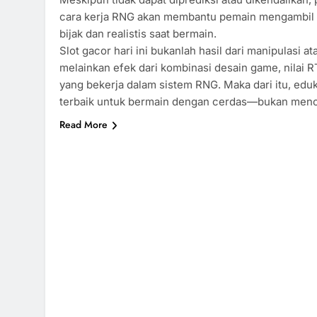
cara kerja RNG akan membantu pemain mengambil 
bijak dan realistis saat bermain.
Slot gacor hari ini bukanlah hasil dari manipulasi at
melainkan efek dari kombinasi desain game, nilai RT
yang bekerja dalam sistem RNG. Maka dari itu, eduk
terbaik untuk bermain dengan cerdas—bukan mencar
Read More