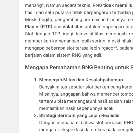
menang”. Namun secara teknis, RNG
tidak memili
hasil dari satu putaran tidak berpengaruh terhadap 
Meski begitu, pengembang permainan biasanya m
Player (RTP)
dan
volatilitas
untuk mempengaruhi p
Slot dengan RTP tinggi dan volatilitas menengah-
memberikan kemenangan lebih sering, meski nilainya
mengapa beberapa slot terasa lebih “gacor”, padah
berjalan dalam sistem RNG yang adil.
Mengapa Pemahaman RNG Penting untuk 
Mencegah Mitos dan Kesalahpahaman
Banyak mitos seputar slot berkembang kare
Misalnya, anggapan bahwa memencet tombo
tertentu bisa memengaruhi hasil adalah sala
memastikan hasil sepenuhnya acak.
Strategi Bermain yang Lebih Realistis
Dengan memahami bahwa slot berbasis RNG,
mengatur ekspektasi dan fokus pada pengelo