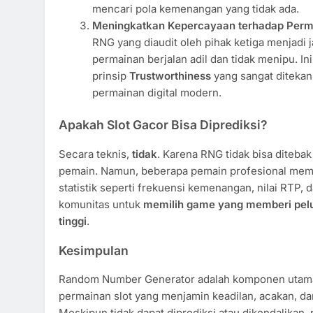
mencari pola kemenangan yang tidak ada.
Meningkatkan Kepercayaan terhadap Perm
RNG yang diaudit oleh pihak ketiga menjadi
permainan berjalan adil dan tidak menipu. Ini
prinsip
Trustworthiness
yang sangat ditekan
permainan digital modern.
Apakah Slot Gacor Bisa Diprediksi?
Secara teknis,
tidak
. Karena RNG tidak bisa ditebak 
pemain. Namun, beberapa pemain profesional mem
statistik seperti frekuensi kemenangan, nilai RTP,
komunitas untuk
memilih game yang memberi pel
tinggi
.
Kesimpulan
Random Number Generator adalah komponen utama
permainan slot yang menjamin keadilan, acakan, dan
Meskipun tidak dapat diprediksi atau dikendalikan