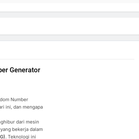
er Generator
andom Number
ri ini, dan mengapa
nghibur dari mesin
 yang bekerja dalam
G)
. Teknologi ini