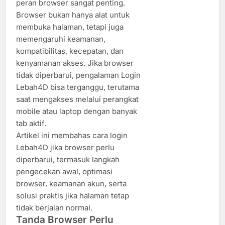
peran browser sangat penting.
Browser bukan hanya alat untuk
membuka halaman, tetapi juga
memengaruhi keamanan,
kompatibilitas, kecepatan, dan
kenyamanan akses. Jika browser
tidak diperbarui, pengalaman Login
Lebah4D bisa terganggu, terutama
saat mengakses melalui perangkat
mobile atau laptop dengan banyak
tab aktif.
Artikel ini membahas cara login
Lebah4D jika browser perlu
diperbarui, termasuk langkah
pengecekan awal, optimasi
browser, keamanan akun, serta
solusi praktis jika halaman tetap
tidak berjalan normal.
Tanda Browser Perlu