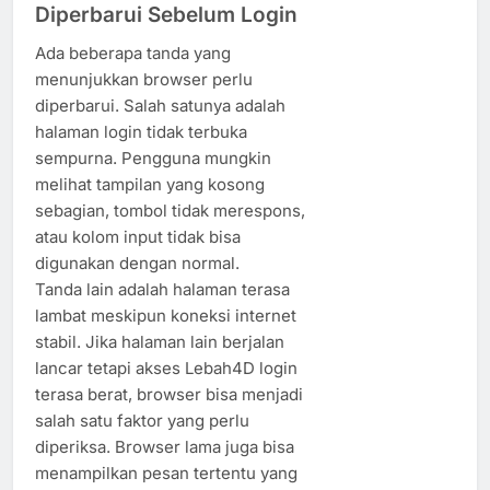
Diperbarui Sebelum Login
Ada beberapa tanda yang
menunjukkan browser perlu
diperbarui. Salah satunya adalah
halaman login tidak terbuka
sempurna. Pengguna mungkin
melihat tampilan yang kosong
sebagian, tombol tidak merespons,
atau kolom input tidak bisa
digunakan dengan normal.
Tanda lain adalah halaman terasa
lambat meskipun koneksi internet
stabil. Jika halaman lain berjalan
lancar tetapi akses Lebah4D login
terasa berat, browser bisa menjadi
salah satu faktor yang perlu
diperiksa. Browser lama juga bisa
menampilkan pesan tertentu yang