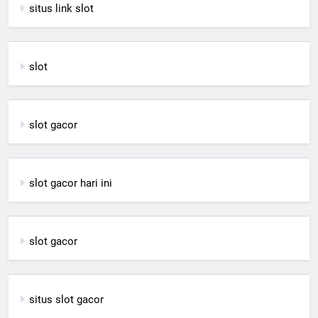
situs link slot
slot
slot gacor
slot gacor hari ini
slot gacor
situs slot gacor