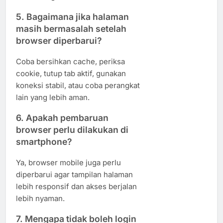
5. Bagaimana jika halaman
masih bermasalah setelah
browser diperbarui?
Coba bersihkan cache, periksa
cookie, tutup tab aktif, gunakan
koneksi stabil, atau coba perangkat
lain yang lebih aman.
6. Apakah pembaruan
browser perlu dilakukan di
smartphone?
Ya, browser mobile juga perlu
diperbarui agar tampilan halaman
lebih responsif dan akses berjalan
lebih nyaman.
7. Mengapa tidak boleh login