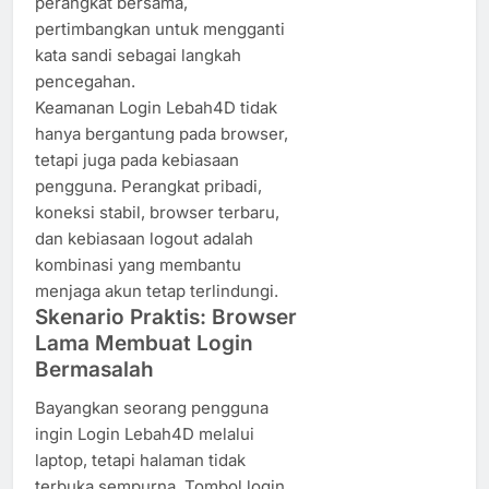
perangkat bersama,
pertimbangkan untuk mengganti
kata sandi sebagai langkah
pencegahan.
Keamanan Login Lebah4D tidak
hanya bergantung pada browser,
tetapi juga pada kebiasaan
pengguna. Perangkat pribadi,
koneksi stabil, browser terbaru,
dan kebiasaan logout adalah
kombinasi yang membantu
menjaga akun tetap terlindungi.
Skenario Praktis: Browser
Lama Membuat Login
Bermasalah
Bayangkan seorang pengguna
ingin Login Lebah4D melalui
laptop, tetapi halaman tidak
terbuka sempurna. Tombol login