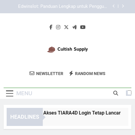
Skip
EDWINSLOT Login dengan Sistem Keamanan
to
yang Mendukung Kenyamanan
content
Cara Login Edwinslot dengan Browser Mobile
yang Praktis, Aman, dan Mudah Dipahami
Cara Memastikan Akses TIARA4D Login Tetap
Lancar
Edwinslot: Panduan Lengkap untuk Pengguna
Aktif
EDWINSLOT Login dengan Sistem Keamanan
yang Mendukung Kenyamanan
Cultish Supply
Dapatkan Koleksi Streetwear Keren Di
Cara Login Edwinslot dengan Browser Mobile
NEWSLETTER
RANDOM NEWS
yang Praktis, Aman, dan Mudah Dipahami
Cultish Supply.
MENU
ra Memastikan Akses TIARA4D Login Tetap Lancar
Edw
HEADLINES
Weeks Ago
1 Mo