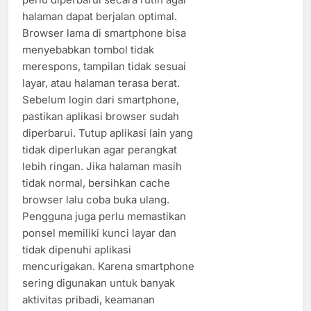
halaman dapat berjalan optimal.
Browser lama di smartphone bisa
menyebabkan tombol tidak
merespons, tampilan tidak sesuai
layar, atau halaman terasa berat.
Sebelum login dari smartphone,
pastikan aplikasi browser sudah
diperbarui. Tutup aplikasi lain yang
tidak diperlukan agar perangkat
lebih ringan. Jika halaman masih
tidak normal, bersihkan cache
browser lalu coba buka ulang.
Pengguna juga perlu memastikan
ponsel memiliki kunci layar dan
tidak dipenuhi aplikasi
mencurigakan. Karena smartphone
sering digunakan untuk banyak
aktivitas pribadi, keamanan