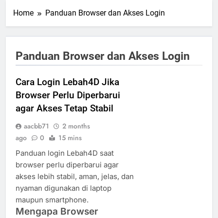
Home
Panduan Browser dan Akses Login
Panduan Browser dan Akses Login
Cara Login Lebah4D Jika
Browser Perlu Diperbarui
agar Akses Tetap Stabil
aacbb71
2 months
ago
0
15 mins
Panduan login Lebah4D saat
browser perlu diperbarui agar
akses lebih stabil, aman, jelas, dan
nyaman digunakan di laptop
maupun smartphone.
Mengapa Browser