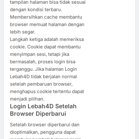
tampilan halaman bisa tidak sesuai
dengan kondisi terbaru.
Membersihkan cache membantu
browser memuat halaman dengan
lebih segar.
Langkah ketiga adalah memeriksa
cookie. Cookie dapat membantu
menyimpan sesi, tetapi jika
bermasalah, proses login bisa
terganggu. Jika halaman Login
Lebah4D tidak berjalan normal
setelah pembaruan browser,
menghapus cookie tertentu dapat
menjadi pilihan.
Login Lebah4D Setelah
Browser Diperbarui
Setelah browser diperbarui dan
dioptimalkan, pengguna dapat