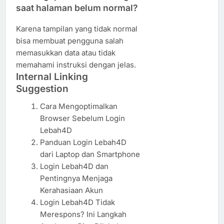
saat halaman belum normal?
Karena tampilan yang tidak normal
bisa membuat pengguna salah
memasukkan data atau tidak
memahami instruksi dengan jelas.
Internal Linking
Suggestion
Cara Mengoptimalkan
Browser Sebelum Login
Lebah4D
Panduan Login Lebah4D
dari Laptop dan Smartphone
Login Lebah4D dan
Pentingnya Menjaga
Kerahasiaan Akun
Login Lebah4D Tidak
Merespons? Ini Langkah