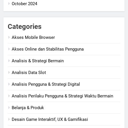
October 2024
Categories
Akses Mobile Browser
Akses Online dan Stabilitas Pengguna
Analisis & Strategi Bermain
Analisis Data Slot
Analisis Pengguna & Strategi Digital
Analisis Perilaku Pengguna & Strategi Waktu Bermain
Belanja & Produk
Desain Game Interaktif, UX & Gamifikasi