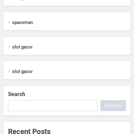
spaceman
slot gacor
slot gacor
Search
SEARCH
Recent Posts