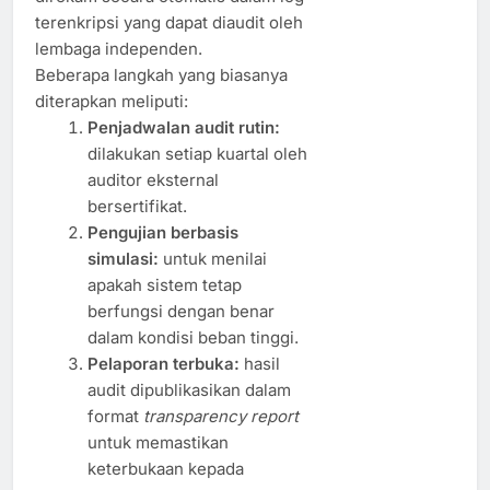
terenkripsi yang dapat diaudit oleh
lembaga independen.
Beberapa langkah yang biasanya
diterapkan meliputi:
Penjadwalan audit rutin:
dilakukan setiap kuartal oleh
auditor eksternal
bersertifikat.
Pengujian berbasis
simulasi:
untuk menilai
apakah sistem tetap
berfungsi dengan benar
dalam kondisi beban tinggi.
Pelaporan terbuka:
hasil
audit dipublikasikan dalam
format
transparency report
untuk memastikan
keterbukaan kepada