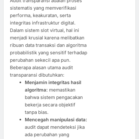
Audit transparansi adalah proses
sistematis yang memverifikasi
performa, keakuratan, serta
integritas infrastruktur digital.
Dalam sistem slot virtual, hal ini
menjadi krusial karena melibatkan
ribuan data transaksi dan algoritma
probabilistik yang sensitif terhadap
perubahan sekecil apa pun.
Beberapa alasan utama audit
transparansi dibutuhkan:
Menjamin integritas hasil
algoritma:
memastikan
bahwa sistem pengacakan
bekerja secara objektif
tanpa bias.
Mencegah manipulasi data:
audit dapat mendeteksi jika
ada perubahan yang