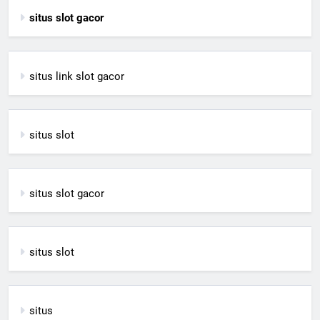
situs slot gacor
situs link slot gacor
situs slot
situs slot gacor
situs slot
situs