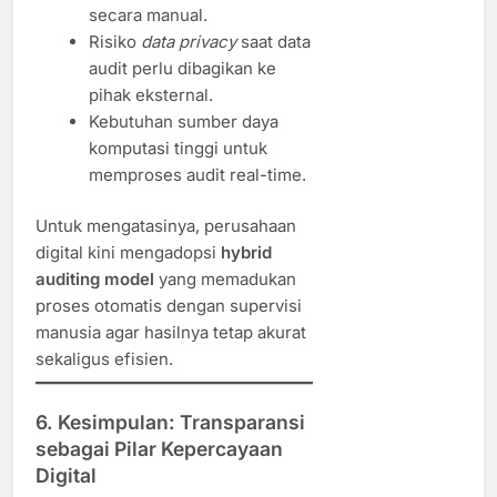
secara manual.
Risiko
data privacy
saat data
audit perlu dibagikan ke
pihak eksternal.
Kebutuhan sumber daya
komputasi tinggi untuk
memproses audit real-time.
Untuk mengatasinya, perusahaan
digital kini mengadopsi
hybrid
auditing model
yang memadukan
proses otomatis dengan supervisi
manusia agar hasilnya tetap akurat
sekaligus efisien.
6. Kesimpulan: Transparansi
sebagai Pilar Kepercayaan
Digital