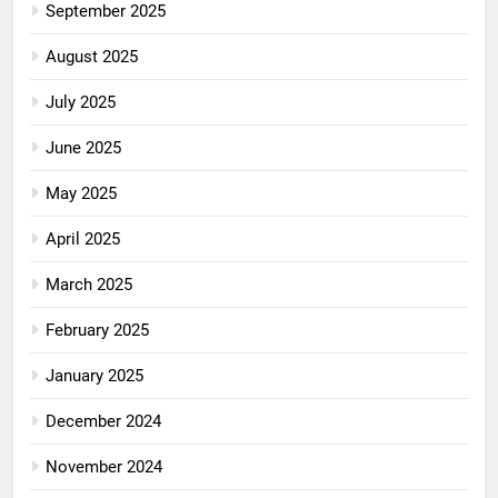
September 2025
August 2025
July 2025
June 2025
May 2025
April 2025
March 2025
February 2025
January 2025
December 2024
November 2024