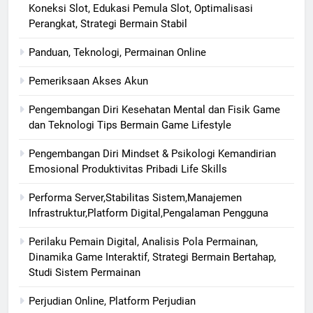
Koneksi Slot, Edukasi Pemula Slot, Optimalisasi
Perangkat, Strategi Bermain Stabil
Panduan, Teknologi, Permainan Online
Pemeriksaan Akses Akun
Pengembangan Diri Kesehatan Mental dan Fisik Game
dan Teknologi Tips Bermain Game Lifestyle
Pengembangan Diri Mindset & Psikologi Kemandirian
Emosional Produktivitas Pribadi Life Skills
Performa Server,Stabilitas Sistem,Manajemen
Infrastruktur,Platform Digital,Pengalaman Pengguna
Perilaku Pemain Digital, Analisis Pola Permainan,
Dinamika Game Interaktif, Strategi Bermain Bertahap,
Studi Sistem Permainan
Perjudian Online, Platform Perjudian