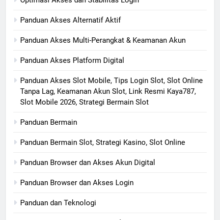
Panduan Akses Alternatif Aktif
Panduan Akses Multi-Perangkat & Keamanan Akun
Panduan Akses Platform Digital
Panduan Akses Slot Mobile, Tips Login Slot, Slot Online
Tanpa Lag, Keamanan Akun Slot, Link Resmi Kaya787,
Slot Mobile 2026, Strategi Bermain Slot
Panduan Bermain
Panduan Bermain Slot, Strategi Kasino, Slot Online
Panduan Browser dan Akses Akun Digital
Panduan Browser dan Akses Login
Panduan dan Teknologi