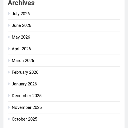
Archives
July 2026
June 2026
May 2026
April 2026
March 2026
February 2026
January 2026
December 2025
November 2025
October 2025