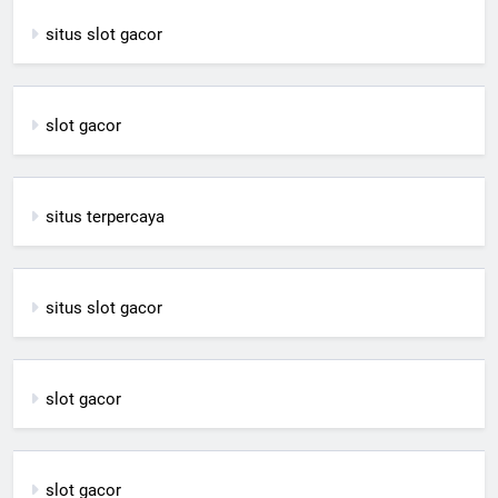
situs slot gacor
slot gacor
situs terpercaya
situs slot gacor
slot gacor
slot gacor