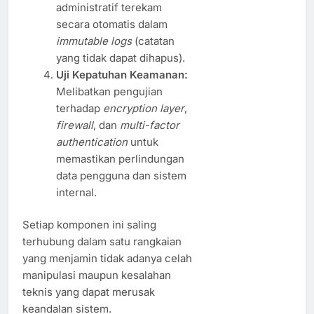
administratif terekam
secara otomatis dalam
immutable logs
(catatan
yang tidak dapat dihapus).
Uji Kepatuhan Keamanan:
Melibatkan pengujian
terhadap
encryption layer
,
firewall
, dan
multi-factor
authentication
untuk
memastikan perlindungan
data pengguna dan sistem
internal.
Setiap komponen ini saling
terhubung dalam satu rangkaian
yang menjamin tidak adanya celah
manipulasi maupun kesalahan
teknis yang dapat merusak
keandalan sistem.