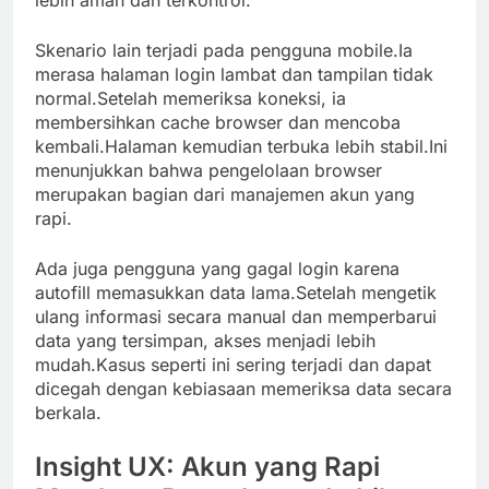
lebih aman dan terkontrol.
Skenario lain terjadi pada pengguna mobile.Ia
merasa halaman login lambat dan tampilan tidak
normal.Setelah memeriksa koneksi, ia
membersihkan cache browser dan mencoba
kembali.Halaman kemudian terbuka lebih stabil.Ini
menunjukkan bahwa pengelolaan browser
merupakan bagian dari manajemen akun yang
rapi.
Ada juga pengguna yang gagal login karena
autofill memasukkan data lama.Setelah mengetik
ulang informasi secara manual dan memperbarui
data yang tersimpan, akses menjadi lebih
mudah.Kasus seperti ini sering terjadi dan dapat
dicegah dengan kebiasaan memeriksa data secara
berkala.
Insight UX: Akun yang Rapi