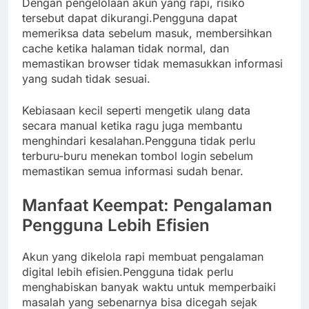
Dengan pengelolaan akun yang rapi, risiko
tersebut dapat dikurangi.Pengguna dapat
memeriksa data sebelum masuk, membersihkan
cache ketika halaman tidak normal, dan
memastikan browser tidak memasukkan informasi
yang sudah tidak sesuai.
Kebiasaan kecil seperti mengetik ulang data
secara manual ketika ragu juga membantu
menghindari kesalahan.Pengguna tidak perlu
terburu-buru menekan tombol login sebelum
memastikan semua informasi sudah benar.
Manfaat Keempat: Pengalaman
Pengguna Lebih Efisien
Akun yang dikelola rapi membuat pengalaman
digital lebih efisien.Pengguna tidak perlu
menghabiskan banyak waktu untuk memperbaiki
masalah yang sebenarnya bisa dicegah sejak