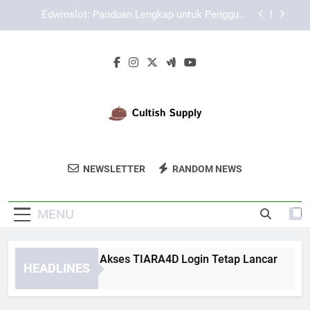
Skip
EDWINSLOT Login dengan Sistem Keamanan
to
yang Mendukung Kenyamanan
content
Cara Login Edwinslot dengan Browser Mobile
yang Praktis, Aman, dan Mudah Dipahami
Cara Memastikan Akses TIARA4D Login Tetap
Lancar
Edwinslot: Panduan Lengkap untuk Pengguna
Aktif
EDWINSLOT Login dengan Sistem Keamanan
yang Mendukung Kenyamanan
Cultish Supply
Dapatkan Koleksi Streetwear Keren Di
Cara Login Edwinslot dengan Browser Mobile
NEWSLETTER
RANDOM NEWS
yang Praktis, Aman, dan Mudah Dipahami
Cultish Supply.
MENU
ra Memastikan Akses TIARA4D Login Tetap Lancar
Edw
HEADLINES
Weeks Ago
1 Mo