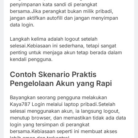
penyimpanan kata sandi di perangkat
bersama.Jika perangkat bukan milik pribadi,
jangan aktifkan autofill dan jangan menyimpan
data login.
Langkah kelima adalah logout setelah
selesai.Kebiasaan ini sederhana, tetapi sangat
penting untuk menjaga akun tetap berada dalam
kendali pengguna.
Contoh Skenario Praktis
Pengelolaan Akun yang Rapi
Bayangkan seorang pengguna melakukan
Kaya787 Login melalui laptop pribadi.Setelah
selesai menggunakan akun, ia langsung logout,
menutup browser, dan memastikan tidak ada data
login yang tersimpan di perangkat
bersama.Kebiasaan seperti ini membuat akses