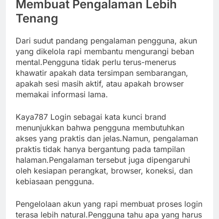
Membuat Pengalaman Lebih
Tenang
Dari sudut pandang pengalaman pengguna, akun
yang dikelola rapi membantu mengurangi beban
mental.Pengguna tidak perlu terus-menerus
khawatir apakah data tersimpan sembarangan,
apakah sesi masih aktif, atau apakah browser
memakai informasi lama.
Kaya787 Login sebagai kata kunci brand
menunjukkan bahwa pengguna membutuhkan
akses yang praktis dan jelas.Namun, pengalaman
praktis tidak hanya bergantung pada tampilan
halaman.Pengalaman tersebut juga dipengaruhi
oleh kesiapan perangkat, browser, koneksi, dan
kebiasaan pengguna.
Pengelolaan akun yang rapi membuat proses login
terasa lebih natural.Pengguna tahu apa yang harus