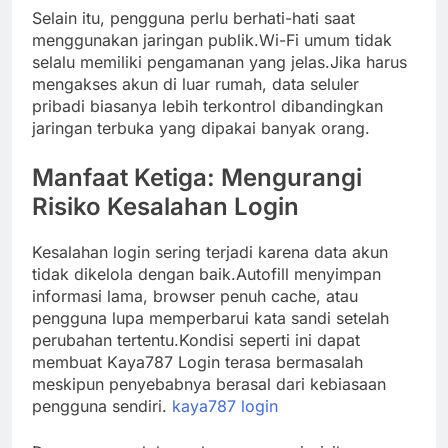
Selain itu, pengguna perlu berhati-hati saat
menggunakan jaringan publik.Wi-Fi umum tidak
selalu memiliki pengamanan yang jelas.Jika harus
mengakses akun di luar rumah, data seluler
pribadi biasanya lebih terkontrol dibandingkan
jaringan terbuka yang dipakai banyak orang.
Manfaat Ketiga: Mengurangi
Risiko Kesalahan Login
Kesalahan login sering terjadi karena data akun
tidak dikelola dengan baik.Autofill menyimpan
informasi lama, browser penuh cache, atau
pengguna lupa memperbarui kata sandi setelah
perubahan tertentu.Kondisi seperti ini dapat
membuat Kaya787 Login terasa bermasalah
meskipun penyebabnya berasal dari kebiasaan
pengguna sendiri.
kaya787 login