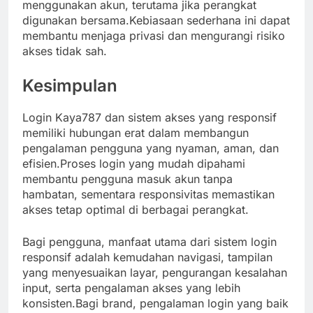
menggunakan akun, terutama jika perangkat
digunakan bersama.Kebiasaan sederhana ini dapat
membantu menjaga privasi dan mengurangi risiko
akses tidak sah.
Kesimpulan
Login Kaya787 dan sistem akses yang responsif
memiliki hubungan erat dalam membangun
pengalaman pengguna yang nyaman, aman, dan
efisien.Proses login yang mudah dipahami
membantu pengguna masuk akun tanpa
hambatan, sementara responsivitas memastikan
akses tetap optimal di berbagai perangkat.
Bagi pengguna, manfaat utama dari sistem login
responsif adalah kemudahan navigasi, tampilan
yang menyesuaikan layar, pengurangan kesalahan
input, serta pengalaman akses yang lebih
konsisten.Bagi brand, pengalaman login yang baik