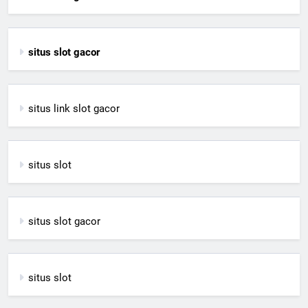
situs slot gacor
situs link slot gacor
situs slot
situs slot gacor
situs slot