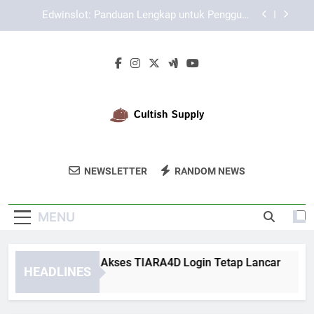
Skip
EDWINSLOT Login dengan Sistem Keamanan
to
yang Mendukung Kenyamanan
content
Cara Login Edwinslot dengan Browser Mobile
yang Praktis, Aman, dan Mudah Dipahami
Cara Memastikan Akses TIARA4D Login Tetap
Lancar
Edwinslot: Panduan Lengkap untuk Pengguna
Aktif
EDWINSLOT Login dengan Sistem Keamanan
yang Mendukung Kenyamanan
Cultish Supply
Dapatkan Koleksi Streetwear Keren Di
Cara Login Edwinslot dengan Browser Mobile
NEWSLETTER
RANDOM NEWS
yang Praktis, Aman, dan Mudah Dipahami
Cultish Supply.
MENU
ra Memastikan Akses TIARA4D Login Tetap Lancar
Edw
HEADLINES
Month Ago
1 Mo