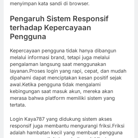
menyimpan kata sandi di browser.
Pengaruh Sistem Responsif
terhadap Kepercayaan
Pengguna
Kepercayaan pengguna tidak hanya dibangun
melalui informasi brand, tetapi juga melalui
pengalaman langsung saat menggunakan
layanan.Proses login yang rapi, cepat, dan mudah
dipahami dapat menciptakan kesan positif sejak
awal.Ketika pengguna tidak mengalami
kebingungan saat masuk akun, mereka akan
merasa bahwa platform memiliki sistem yang
tertata.
Login Kaya787 yang didukung sistem akses
responsif juga membantu mengurangi friksi.Friksi
adalah hambatan kecil yang membuat pengguna