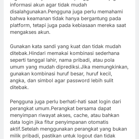
informasi akun agar tidak mudah
disalahgunakan.Pengguna juga perlu memahami
bahwa keamanan tidak hanya bergantung pada
platform, tetapi juga pada kebiasaan mereka saat
mengakses akun.
Gunakan kata sandi yang kuat dan tidak mudah
ditebak.Hindari memakai kombinasi sederhana
seperti tanggal lahir, nama pribadi, atau pola
umum yang mudah diprediksi.Jika memungkinkan,
gunakan kombinasi huruf besar, huruf kecil,
angka, dan simbol agar password lebih sulit
ditebak.
Pengguna juga perlu berhati-hati saat login dari
perangkat umum.Perangkat bersama dapat
menyimpan riwayat akses, cache, atau bahkan
data login jika fitur penyimpanan otomatis
aktif.Setelah menggunakan perangkat yang bukan
milik pribadi, pastikan untuk logout dan tidak