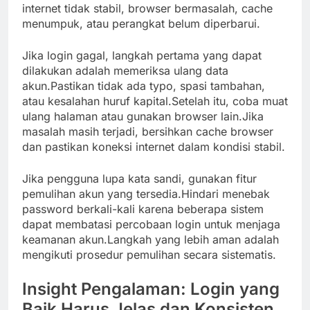
internet tidak stabil, browser bermasalah, cache
menumpuk, atau perangkat belum diperbarui.
Jika login gagal, langkah pertama yang dapat
dilakukan adalah memeriksa ulang data
akun.Pastikan tidak ada typo, spasi tambahan,
atau kesalahan huruf kapital.Setelah itu, coba muat
ulang halaman atau gunakan browser lain.Jika
masalah masih terjadi, bersihkan cache browser
dan pastikan koneksi internet dalam kondisi stabil.
Jika pengguna lupa kata sandi, gunakan fitur
pemulihan akun yang tersedia.Hindari menebak
password berkali-kali karena beberapa sistem
dapat membatasi percobaan login untuk menjaga
keamanan akun.Langkah yang lebih aman adalah
mengikuti prosedur pemulihan secara sistematis.
Insight Pengalaman: Login yang
Baik Harus Jelas dan Konsisten