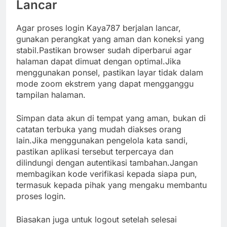
Lancar
Agar proses login Kaya787 berjalan lancar,
gunakan perangkat yang aman dan koneksi yang
stabil.Pastikan browser sudah diperbarui agar
halaman dapat dimuat dengan optimal.Jika
menggunakan ponsel, pastikan layar tidak dalam
mode zoom ekstrem yang dapat mengganggu
tampilan halaman.
Simpan data akun di tempat yang aman, bukan di
catatan terbuka yang mudah diakses orang
lain.Jika menggunakan pengelola kata sandi,
pastikan aplikasi tersebut terpercaya dan
dilindungi dengan autentikasi tambahan.Jangan
membagikan kode verifikasi kepada siapa pun,
termasuk kepada pihak yang mengaku membantu
proses login.
Biasakan juga untuk logout setelah selesai