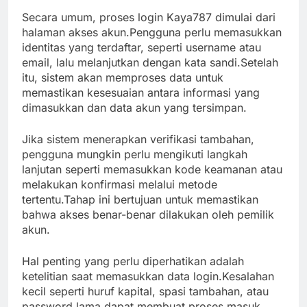
Secara umum, proses login Kaya787 dimulai dari
halaman akses akun.Pengguna perlu memasukkan
identitas yang terdaftar, seperti username atau
email, lalu melanjutkan dengan kata sandi.Setelah
itu, sistem akan memproses data untuk
memastikan kesesuaian antara informasi yang
dimasukkan dan data akun yang tersimpan.
Jika sistem menerapkan verifikasi tambahan,
pengguna mungkin perlu mengikuti langkah
lanjutan seperti memasukkan kode keamanan atau
melakukan konfirmasi melalui metode
tertentu.Tahap ini bertujuan untuk memastikan
bahwa akses benar-benar dilakukan oleh pemilik
akun.
Hal penting yang perlu diperhatikan adalah
ketelitian saat memasukkan data login.Kesalahan
kecil seperti huruf kapital, spasi tambahan, atau
password lama dapat membuat proses masuk