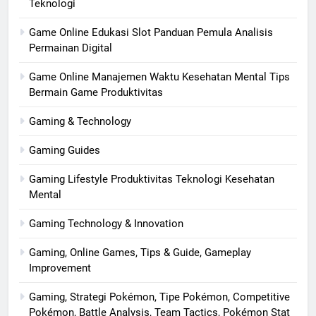
Teknologi
Game Online Edukasi Slot Panduan Pemula Analisis
Permainan Digital
Game Online Manajemen Waktu Kesehatan Mental Tips
Bermain Game Produktivitas
Gaming & Technology
Gaming Guides
Gaming Lifestyle Produktivitas Teknologi Kesehatan
Mental
Gaming Technology & Innovation
Gaming, Online Games, Tips & Guide, Gameplay
Improvement
Gaming, Strategi Pokémon, Tipe Pokémon, Competitive
Pokémon, Battle Analysis, Team Tactics, Pokémon Stat