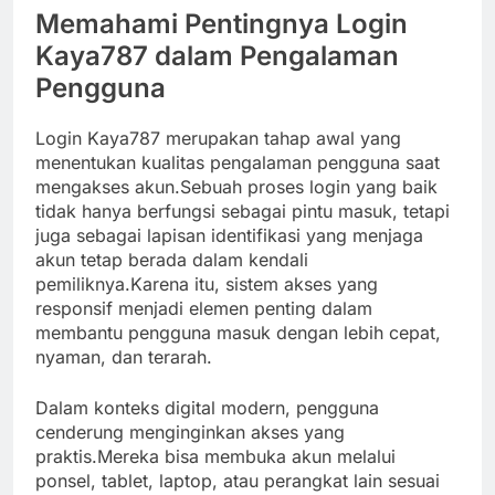
Memahami Pentingnya Login
Kaya787 dalam Pengalaman
Pengguna
Login Kaya787 merupakan tahap awal yang
menentukan kualitas pengalaman pengguna saat
mengakses akun.Sebuah proses login yang baik
tidak hanya berfungsi sebagai pintu masuk, tetapi
juga sebagai lapisan identifikasi yang menjaga
akun tetap berada dalam kendali
pemiliknya.Karena itu, sistem akses yang
responsif menjadi elemen penting dalam
membantu pengguna masuk dengan lebih cepat,
nyaman, dan terarah.
Dalam konteks digital modern, pengguna
cenderung menginginkan akses yang
praktis.Mereka bisa membuka akun melalui
ponsel, tablet, laptop, atau perangkat lain sesuai