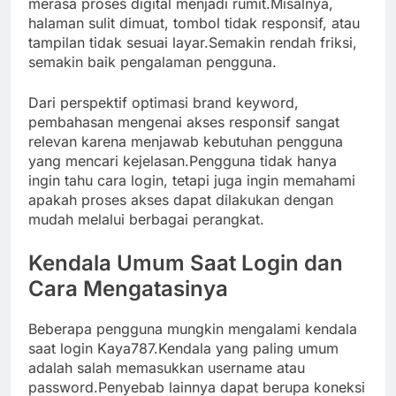
merasa proses digital menjadi rumit.Misalnya,
halaman sulit dimuat, tombol tidak responsif, atau
tampilan tidak sesuai layar.Semakin rendah friksi,
semakin baik pengalaman pengguna.
Dari perspektif optimasi brand keyword,
pembahasan mengenai akses responsif sangat
relevan karena menjawab kebutuhan pengguna
yang mencari kejelasan.Pengguna tidak hanya
ingin tahu cara login, tetapi juga ingin memahami
apakah proses akses dapat dilakukan dengan
mudah melalui berbagai perangkat.
Kendala Umum Saat Login dan
Cara Mengatasinya
Beberapa pengguna mungkin mengalami kendala
saat login Kaya787.Kendala yang paling umum
adalah salah memasukkan username atau
password.Penyebab lainnya dapat berupa koneksi