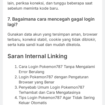
lain, periksa koneksi, dan tunggu beberapa saat
sebelum meminta kode baru.
7. Bagaimana cara mencegah gagal login
lagi?
Gunakan data akun yang tersimpan aman, browser
terbaru, koneksi stabil, cookie yang tidak diblokir,
serta kata sandi kuat dan mudah dikelola.
Saran Internal Linking
Cara Login Pokemon787 Tanpa Mengalami
Error Berulang
Login Pokemon787 dengan Pengaturan
Browser yang Benar
Penyebab Umum Login Pokemon787
Terhambat dan Cara Mengatasinya
Tips Login Pokemon787 Agar Tidak Sering
Keluar Otomatis