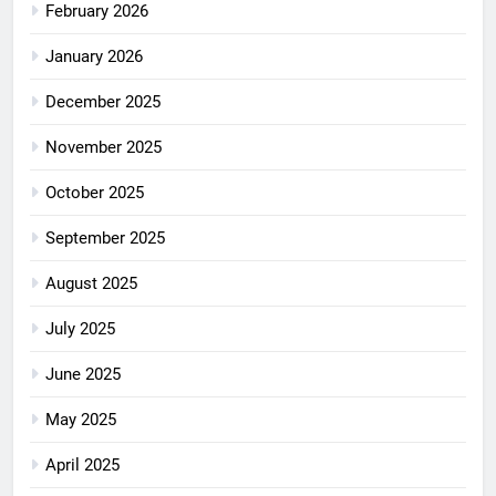
February 2026
January 2026
December 2025
November 2025
October 2025
September 2025
August 2025
July 2025
June 2025
May 2025
April 2025