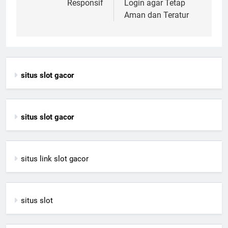
Responsif
Login agar Tetap
Aman dan Teratur
situs slot gacor
situs slot gacor
situs link slot gacor
situs slot