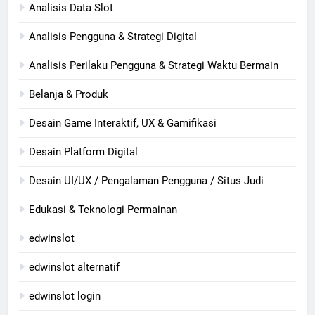
Analisis Data Slot
Analisis Pengguna & Strategi Digital
Analisis Perilaku Pengguna & Strategi Waktu Bermain
Belanja & Produk
Desain Game Interaktif, UX & Gamifikasi
Desain Platform Digital
Desain UI/UX / Pengalaman Pengguna / Situs Judi
Edukasi & Teknologi Permainan
edwinslot
edwinslot alternatif
edwinslot login