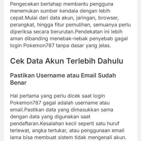
Pengecekan bertahap membantu pengguna
menemukan sumber kendala dengan lebih
cepat.Mulai dari data akun, jaringan, browser,
perangkat, hingga fitur pemulihan, semuanya perlu
diperiksa secara berurutan.Pendekatan ini lebih
aman dibanding menebak-nebak penyebab gagal
login Pokemon787 tanpa dasar yang jelas.
Cek Data Akun Terlebih Dahulu
Pastikan Username atau Email Sudah
Benar
Hal pertama yang perlu dicek saat login
Pokemon787 gagal adalah username atau
email.Pastikan data yang dimasukkan sama
dengan data yang digunakan saat
pendaftaran.Kesalahan kecil seperti satu huruf
terlewat, angka tertukar, atau penggunaan email
lama bisa membuat sistem tidak mengenali akun.