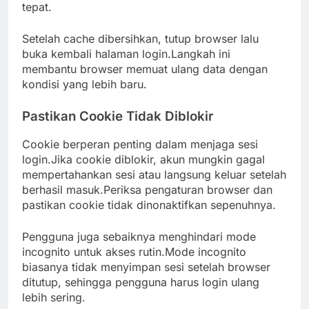
tepat.
Setelah cache dibersihkan, tutup browser lalu
buka kembali halaman login.Langkah ini
membantu browser memuat ulang data dengan
kondisi yang lebih baru.
Pastikan Cookie Tidak Diblokir
Cookie berperan penting dalam menjaga sesi
login.Jika cookie diblokir, akun mungkin gagal
mempertahankan sesi atau langsung keluar setelah
berhasil masuk.Periksa pengaturan browser dan
pastikan cookie tidak dinonaktifkan sepenuhnya.
Pengguna juga sebaiknya menghindari mode
incognito untuk akses rutin.Mode incognito
biasanya tidak menyimpan sesi setelah browser
ditutup, sehingga pengguna harus login ulang
lebih sering.