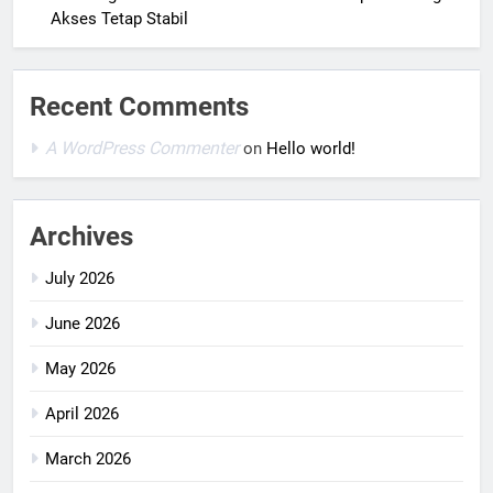
Akses Tetap Stabil
Recent Comments
A WordPress Commenter
on
Hello world!
Archives
July 2026
June 2026
May 2026
April 2026
March 2026