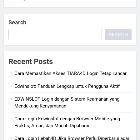
Search
SEARCH
Recent Posts
Cara Memastikan Akses TIARA4D Login Tetap Lancar
Edwinslot: Panduan Lengkap untuk Pengguna Aktif
EDWINSLOT Login dengan Sistem Keamanan yang
Mendukung Kenyamanan
Cara Login Edwinslot dengan Browser Mobile yang
Praktis, Aman, dan Mudah Dipahami
Cara Login Lebah4D Jika Browser Perlu Diperbarui agar