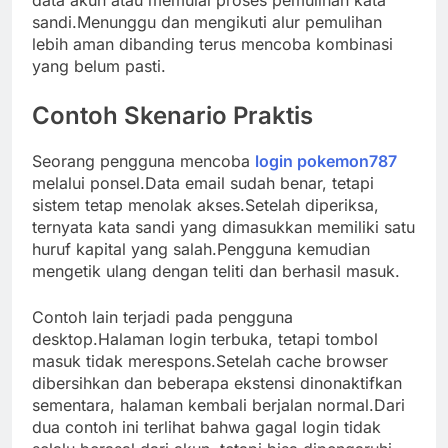
sandi.Menunggu dan mengikuti alur pemulihan
lebih aman dibanding terus mencoba kombinasi
yang belum pasti.
Contoh Skenario Praktis
Seorang pengguna mencoba
login pokemon787
melalui ponsel.Data email sudah benar, tetapi
sistem tetap menolak akses.Setelah diperiksa,
ternyata kata sandi yang dimasukkan memiliki satu
huruf kapital yang salah.Pengguna kemudian
mengetik ulang dengan teliti dan berhasil masuk.
Contoh lain terjadi pada pengguna
desktop.Halaman login terbuka, tetapi tombol
masuk tidak merespons.Setelah cache browser
dibersihkan dan beberapa ekstensi dinonaktifkan
sementara, halaman kembali berjalan normal.Dari
dua contoh ini terlihat bahwa gagal login tidak