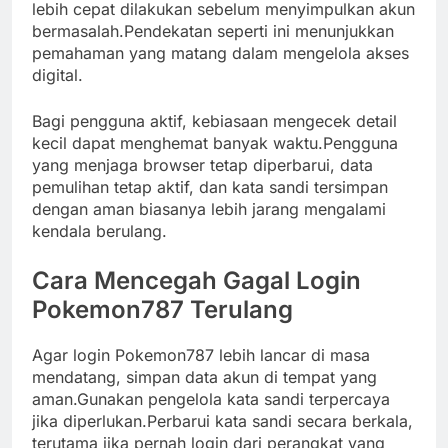
lebih cepat dilakukan sebelum menyimpulkan akun
bermasalah.Pendekatan seperti ini menunjukkan
pemahaman yang matang dalam mengelola akses
digital.
Bagi pengguna aktif, kebiasaan mengecek detail
kecil dapat menghemat banyak waktu.Pengguna
yang menjaga browser tetap diperbarui, data
pemulihan tetap aktif, dan kata sandi tersimpan
dengan aman biasanya lebih jarang mengalami
kendala berulang.
Cara Mencegah Gagal Login
Pokemon787 Terulang
Agar login Pokemon787 lebih lancar di masa
mendatang, simpan data akun di tempat yang
aman.Gunakan pengelola kata sandi terpercaya
jika diperlukan.Perbarui kata sandi secara berkala,
terutama jika pernah login dari perangkat yang