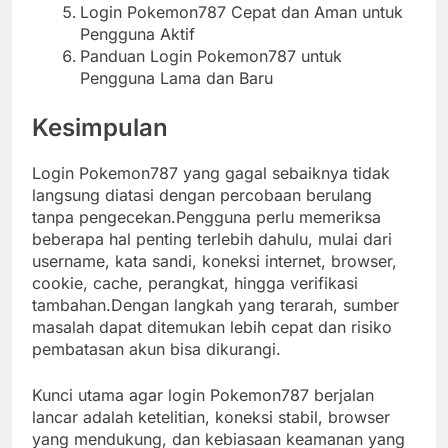
Login Pokemon787 Cepat dan Aman untuk
Pengguna Aktif
Panduan Login Pokemon787 untuk
Pengguna Lama dan Baru
Kesimpulan
Login Pokemon787 yang gagal sebaiknya tidak
langsung diatasi dengan percobaan berulang
tanpa pengecekan.Pengguna perlu memeriksa
beberapa hal penting terlebih dahulu, mulai dari
username, kata sandi, koneksi internet, browser,
cookie, cache, perangkat, hingga verifikasi
tambahan.Dengan langkah yang terarah, sumber
masalah dapat ditemukan lebih cepat dan risiko
pembatasan akun bisa dikurangi.
Kunci utama agar login Pokemon787 berjalan
lancar adalah ketelitian, koneksi stabil, browser
yang mendukung, dan kebiasaan keamanan yang