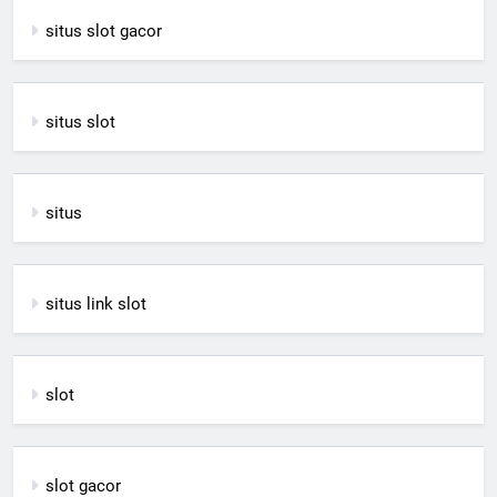
situs slot gacor
situs slot
situs
situs link slot
slot
slot gacor