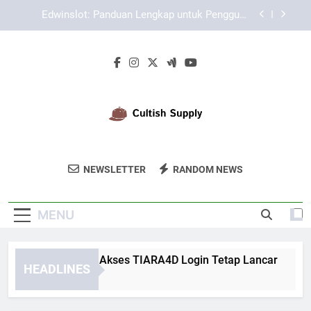
Skip
EDWINSLOT Login dengan Sistem Keamanan
to
yang Mendukung Kenyamanan
content
Cara Login Edwinslot dengan Browser Mobile
yang Praktis, Aman, dan Mudah Dipahami
Cara Memastikan Akses TIARA4D Login Tetap
Lancar
Edwinslot: Panduan Lengkap untuk Pengguna
Aktif
EDWINSLOT Login dengan Sistem Keamanan
yang Mendukung Kenyamanan
Cultish Supply
Dapatkan Koleksi Streetwear Keren Di
Cara Login Edwinslot dengan Browser Mobile
NEWSLETTER
RANDOM NEWS
yang Praktis, Aman, dan Mudah Dipahami
Cultish Supply.
MENU
ara Memastikan Akses TIARA4D Login Tetap Lancar
Ed
HEADLINES
 Weeks Ago
1 M