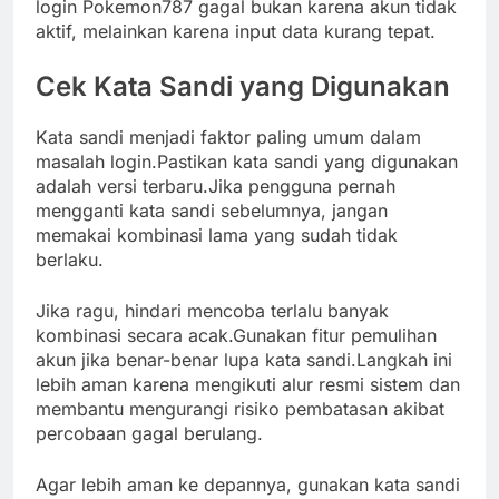
login Pokemon787 gagal bukan karena akun tidak
aktif, melainkan karena input data kurang tepat.
Cek Kata Sandi yang Digunakan
Kata sandi menjadi faktor paling umum dalam
masalah login.Pastikan kata sandi yang digunakan
adalah versi terbaru.Jika pengguna pernah
mengganti kata sandi sebelumnya, jangan
memakai kombinasi lama yang sudah tidak
berlaku.
Jika ragu, hindari mencoba terlalu banyak
kombinasi secara acak.Gunakan fitur pemulihan
akun jika benar-benar lupa kata sandi.Langkah ini
lebih aman karena mengikuti alur resmi sistem dan
membantu mengurangi risiko pembatasan akibat
percobaan gagal berulang.
Agar lebih aman ke depannya, gunakan kata sandi