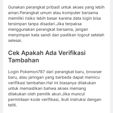
Gunakan perangkat pribadi untuk akses yang lebih
aman.Perangkat umum atau komputer bersama
memiliki risiko lebih besar karena data login bisa
tersimpan tanpa disadari.Jika terpaksa
menggunakan perangkat bersama, jangan
menyimpan kata sandi dan pastikan logout setelah
selesai.
Cek Apakah Ada Verifikasi
Tambahan
Login Pokemon787 dari perangkat baru, browser
baru, atau jaringan yang berbeda dapat memicu
verifikasi tambahan.Hal ini biasanya dilakukan
untuk memastikan bahwa akses memang
dilakukan oleh pemilik akun.Jika muncul
permintaan kode verifikasi, ikuti instruksi dengan
teliti.