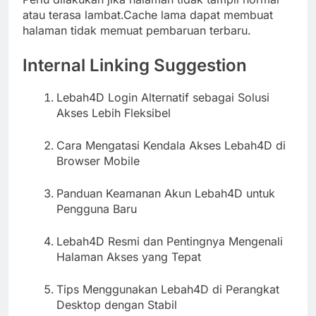
atau terasa lambat.Cache lama dapat membuat
halaman tidak memuat pembaruan terbaru.
Internal Linking Suggestion
Lebah4D Login Alternatif sebagai Solusi
Akses Lebih Fleksibel
Cara Mengatasi Kendala Akses Lebah4D di
Browser Mobile
Panduan Keamanan Akun Lebah4D untuk
Pengguna Baru
Lebah4D Resmi dan Pentingnya Mengenali
Halaman Akses yang Tepat
Tips Menggunakan Lebah4D di Perangkat
Desktop dengan Stabil