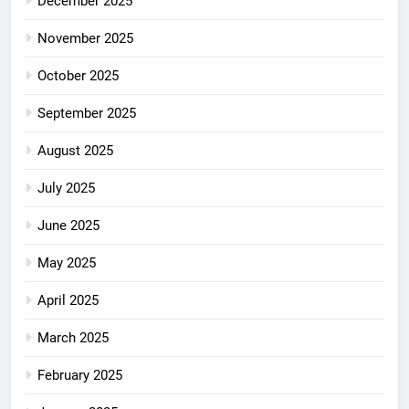
December 2025
November 2025
October 2025
September 2025
August 2025
July 2025
June 2025
May 2025
April 2025
March 2025
February 2025