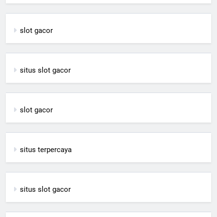
slot gacor
situs slot gacor
slot gacor
situs terpercaya
situs slot gacor