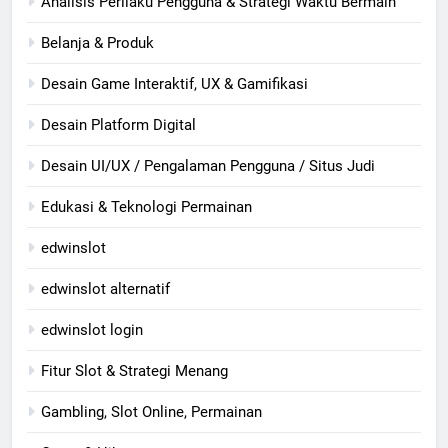
Analisis Perilaku Pengguna & Strategi Waktu Bermain
Belanja & Produk
Desain Game Interaktif, UX & Gamifikasi
Desain Platform Digital
Desain UI/UX / Pengalaman Pengguna / Situs Judi
Edukasi & Teknologi Permainan
edwinslot
edwinslot alternatif
edwinslot login
Fitur Slot & Strategi Menang
Gambling, Slot Online, Permainan