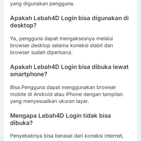
yang digunakan pengguna.
Apakah Lebah4D Login bisa digunakan di
desktop?
Ya, pengguna dapat mengaksesnya melalui
browser desktop selama koneksi stabil dan
browser sudah diperbarui.
Apakah Lebah4D Login bisa dibuka lewat
smartphone?
Bisa.Pengguna dapat menggunakan browser
mobile di Android atau iPhone dengan tampilan
yang menyesuaikan ukuran layar.
Mengapa Lebah4D Login tidak bisa
dibuka?
Penyebabnya bisa berasal dari koneksi internet,