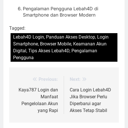
Pengalaman Pengguna Lebah4D di
Smartphone dan Browser Modern
Tagged:
Lebah4D Login, Panduan Akses Desktop, Login
Smartphone, Browser Mobile, Keamanan Akun
Digital, Tips Akses Lebah4D, Pengalaman
Pengguna
Previous:
Next:
Post
navigation
Kaya787 Login dan
Cara Login Lebah4D
Manfaat
Jika Browser Perlu
Pengelolaan Akun
Diperbarui agar
yang Rapi
Akses Tetap Stabil