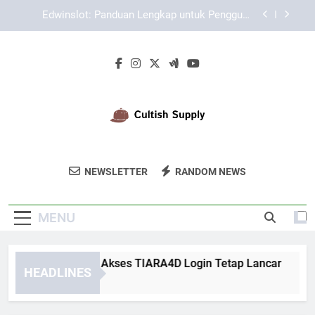
Skip
EDWINSLOT Login dengan Sistem Keamanan
to
yang Mendukung Kenyamanan
content
Cara Login Edwinslot dengan Browser Mobile
yang Praktis, Aman, dan Mudah Dipahami
Cara Memastikan Akses TIARA4D Login Tetap
Lancar
Edwinslot: Panduan Lengkap untuk Pengguna
Aktif
EDWINSLOT Login dengan Sistem Keamanan
yang Mendukung Kenyamanan
Cultish Supply
Dapatkan Koleksi Streetwear Keren Di
Cara Login Edwinslot dengan Browser Mobile
NEWSLETTER
RANDOM NEWS
yang Praktis, Aman, dan Mudah Dipahami
Cultish Supply.
MENU
ra Memastikan Akses TIARA4D Login Tetap Lancar
Edw
HEADLINES
eeks Ago
1 Mo