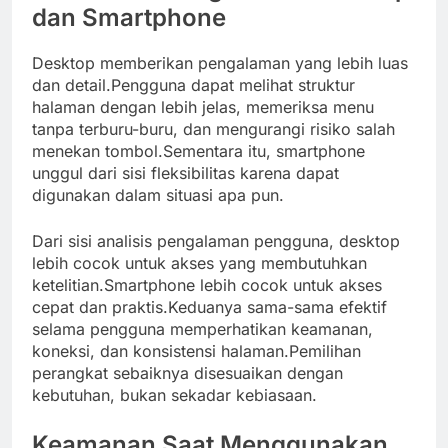
dan Smartphone
Desktop memberikan pengalaman yang lebih luas
dan detail.Pengguna dapat melihat struktur
halaman dengan lebih jelas, memeriksa menu
tanpa terburu-buru, dan mengurangi risiko salah
menekan tombol.Sementara itu, smartphone
unggul dari sisi fleksibilitas karena dapat
digunakan dalam situasi apa pun.
Dari sisi analisis pengalaman pengguna, desktop
lebih cocok untuk akses yang membutuhkan
ketelitian.Smartphone lebih cocok untuk akses
cepat dan praktis.Keduanya sama-sama efektif
selama pengguna memperhatikan keamanan,
koneksi, dan konsistensi halaman.Pemilihan
perangkat sebaiknya disesuaikan dengan
kebutuhan, bukan sekadar kebiasaan.
Keamanan Saat Menggunakan