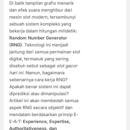
Di balik tampilan grafis menarik
dan efek suara menghibur dari
mesin slot modern, tersembunyi
sebuah sistem kompleks yang
bekerja dalam hitungan milidetik:
Random Number Generator
(RNG)
. Teknologi ini menjadi
jantung dari semua permainan slot
digital, termasuk yang sering
disebut-sebut sebagai
slot gacor
hari ini
. Namun, bagaimana
sebenarnya cara kerja RNG?
Apakah benar sistem ini dapat
diprediksi atau dimanipulasi?
Artikel ini akan membedah semua
aspek RNG secara objektif dan
mendalam berdasarkan prinsip E-
E-A-T:
Experience, Expertise,
Authoritativeness, dan