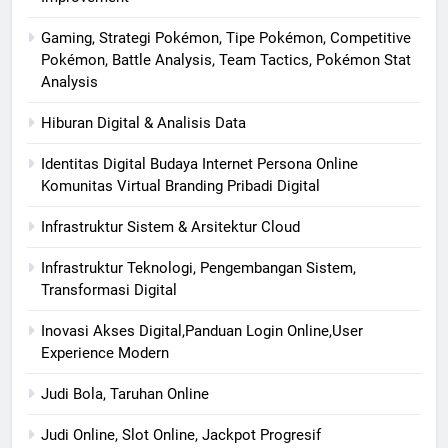
Gaming, Strategi Pokémon, Tipe Pokémon, Competitive
Pokémon, Battle Analysis, Team Tactics, Pokémon Stat
Analysis
Hiburan Digital & Analisis Data
Identitas Digital Budaya Internet Persona Online
Komunitas Virtual Branding Pribadi Digital
Infrastruktur Sistem & Arsitektur Cloud
Infrastruktur Teknologi, Pengembangan Sistem,
Transformasi Digital
Inovasi Akses Digital,Panduan Login Online,User
Experience Modern
Judi Bola, Taruhan Online
Judi Online, Slot Online, Jackpot Progresif