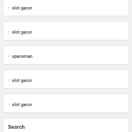
slot gacor
slot gacor
spaceman
slot gacor
slot gacor
Search