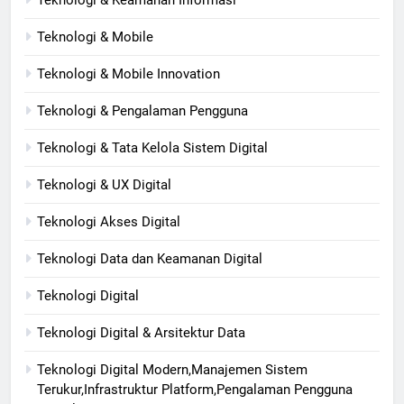
Teknologi & Mobile
Teknologi & Mobile Innovation
Teknologi & Pengalaman Pengguna
Teknologi & Tata Kelola Sistem Digital
Teknologi & UX Digital
Teknologi Akses Digital
Teknologi Data dan Keamanan Digital
Teknologi Digital
Teknologi Digital & Arsitektur Data
Teknologi Digital Modern,Manajemen Sistem
Terukur,Infrastruktur Platform,Pengalaman Pengguna