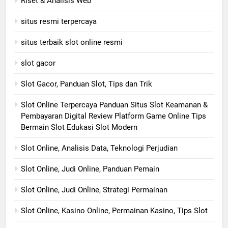
Riset & Analisis Web
situs resmi terpercaya
situs terbaik slot online resmi
slot gacor
Slot Gacor, Panduan Slot, Tips dan Trik
Slot Online Terpercaya Panduan Situs Slot Keamanan &
Pembayaran Digital Review Platform Game Online Tips
Bermain Slot Edukasi Slot Modern
Slot Online, Analisis Data, Teknologi Perjudian
Slot Online, Judi Online, Panduan Pemain
Slot Online, Judi Online, Strategi Permainan
Slot Online, Kasino Online, Permainan Kasino, Tips Slot