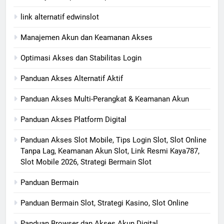
link alternatif edwinslot
Manajemen Akun dan Keamanan Akses
Optimasi Akses dan Stabilitas Login
Panduan Akses Alternatif Aktif
Panduan Akses Multi-Perangkat & Keamanan Akun
Panduan Akses Platform Digital
Panduan Akses Slot Mobile, Tips Login Slot, Slot Online
Tanpa Lag, Keamanan Akun Slot, Link Resmi Kaya787,
Slot Mobile 2026, Strategi Bermain Slot
Panduan Bermain
Panduan Bermain Slot, Strategi Kasino, Slot Online
Panduan Browser dan Akses Akun Digital