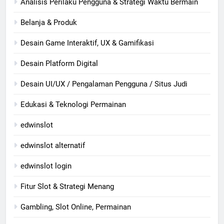
Analisis Perilaku Pengguna & Strategi Waktu Bermain
Belanja & Produk
Desain Game Interaktif, UX & Gamifikasi
Desain Platform Digital
Desain UI/UX / Pengalaman Pengguna / Situs Judi
Edukasi & Teknologi Permainan
edwinslot
edwinslot alternatif
edwinslot login
Fitur Slot & Strategi Menang
Gambling, Slot Online, Permainan