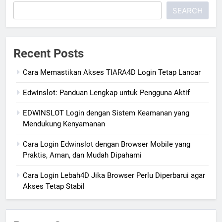
SEARCH
Recent Posts
Cara Memastikan Akses TIARA4D Login Tetap Lancar
Edwinslot: Panduan Lengkap untuk Pengguna Aktif
EDWINSLOT Login dengan Sistem Keamanan yang
Mendukung Kenyamanan
Cara Login Edwinslot dengan Browser Mobile yang
Praktis, Aman, dan Mudah Dipahami
Cara Login Lebah4D Jika Browser Perlu Diperbarui agar
Akses Tetap Stabil