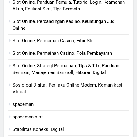
Slot Online, Panduan Pemula, Tutorial Login, Keamanan
Akun, Edukasi Slot, Tips Bermain
Slot Online, Perbandingan Kasino, Keuntungan Judi
Online
Slot Online, Permainan Casino, Fitur Slot
Slot Online, Permainan Casino, Pola Pembayaran
Slot Online, Strategi Permainan, Tips & Trik, Panduan
Bermain, Manajemen Bankroll, Hiburan Digital
Sosiologi Digital, Perilaku Online Modern, Komunikasi
Virtual
spaceman
spaceman slot
Stabilitas Koneksi Digital