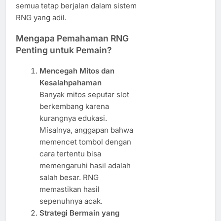
semua tetap berjalan dalam sistem
RNG yang adil.
Mengapa Pemahaman RNG
Penting untuk Pemain?
Mencegah Mitos dan
Kesalahpahaman
Banyak mitos seputar slot
berkembang karena
kurangnya edukasi.
Misalnya, anggapan bahwa
memencet tombol dengan
cara tertentu bisa
memengaruhi hasil adalah
salah besar. RNG
memastikan hasil
sepenuhnya acak.
Strategi Bermain yang