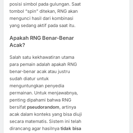
posisi simbol pada gulungan. Saat
tombol “spin” ditekan, RNG akan
mengunci hasil dari kombinasi
yang sedang aktif pada saat itu.
Apakah RNG Benar-Benar
Acak?
Salah satu kekhawatiran utama
para pemain adalah apakah RNG
benar-benar acak atau justru
sudah diatur untuk
menguntungkan penyedia
permainan. Untuk menjawabnya,
penting dipahami bahwa RNG
bersifat
pseudorandom
, artinya
acak dalam konteks yang bisa diuji
secara matematis. Sistem ini telah
dirancang agar hasilnya
tidak bisa