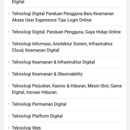
Digital
Teknologi Digital Panduan Pengguna Baru Keamanan
Akses User Experience Tips Login Online
Teknologi Digital, Panduan Pengguna, Gaya Hidup Online
Teknologi Informasi, Arsitektur Sistem, Infrastruktur
Cloud, Keamanan Digital
Teknologi Keamanan & Infrastruktur Digital
Teknologi Keamanan & Observability
Teknologi Perjudian, Kasino & Hiburan, Mesin Slot, Game
Digital, Inovasi Hiburan
Teknologi Permainan Digital
Teknologi Platform Digital
Teknologi Web