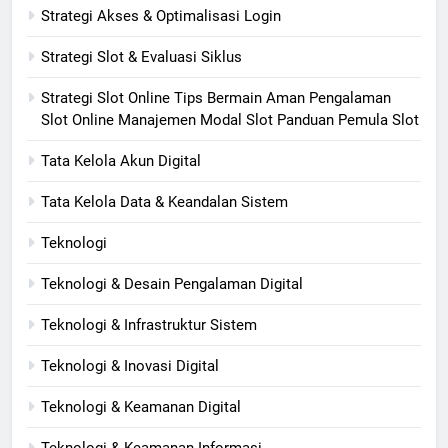
Strategi Akses & Optimalisasi Login
Strategi Slot & Evaluasi Siklus
Strategi Slot Online Tips Bermain Aman Pengalaman
Slot Online Manajemen Modal Slot Panduan Pemula Slot
Tata Kelola Akun Digital
Tata Kelola Data & Keandalan Sistem
Teknologi
Teknologi & Desain Pengalaman Digital
Teknologi & Infrastruktur Sistem
Teknologi & Inovasi Digital
Teknologi & Keamanan Digital
Teknologi & Keamanan Informasi