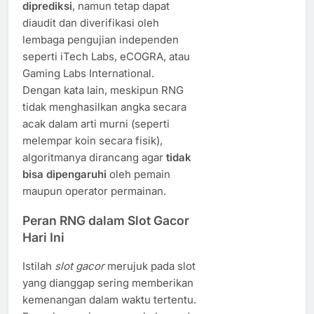
diprediksi
, namun tetap dapat
diaudit dan diverifikasi oleh
lembaga pengujian independen
seperti iTech Labs, eCOGRA, atau
Gaming Labs International.
Dengan kata lain, meskipun RNG
tidak menghasilkan angka secara
acak dalam arti murni (seperti
melempar koin secara fisik),
algoritmanya dirancang agar
tidak
bisa dipengaruhi
oleh pemain
maupun operator permainan.
Peran RNG dalam Slot Gacor
Hari Ini
Istilah
slot gacor
merujuk pada slot
yang dianggap sering memberikan
kemenangan dalam waktu tertentu.