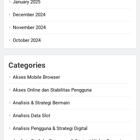
January 2025
December 2024
November 2024
October 2024
Categories
Akses Mobile Browser
Akses Online dan Stabilitas Pengguna
Analisis & Strategi Bermain
Analisis Data Slot
Analisis Pengguna & Strategi Digital