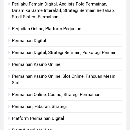
Perilaku Pemain Digital, Analisis Pola Permainan,
Dinamika Game Interaktif, Strategi Bermain Bertahap,
Studi Sistem Permainan
Perjudian Online, Platform Perjudian
Permainan Digital
Permainan Digital, Strategi Bermain, Psikologi Pemain
Permainan Kasino Online
Permainan Kasino Online, Slot Online, Panduan Mesin
Slot
Permainan Online, Casino, Strategi Permainan
Permainan, Hiburan, Strategi
Platform Permainan Digital