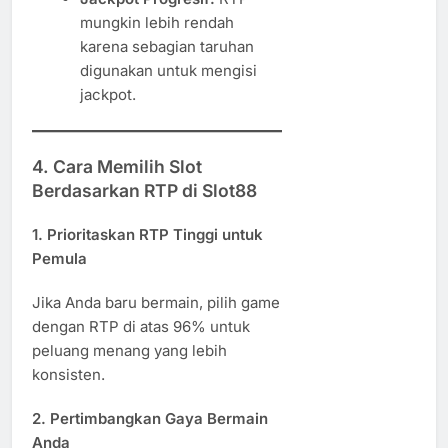
mungkin lebih rendah
karena sebagian taruhan
digunakan untuk mengisi
jackpot.
4. Cara Memilih Slot
Berdasarkan RTP di Slot88
1. Prioritaskan RTP Tinggi untuk
Pemula
Jika Anda baru bermain, pilih game
dengan RTP di atas 96% untuk
peluang menang yang lebih
konsisten.
2. Pertimbangkan Gaya Bermain
Anda