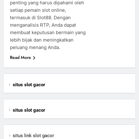
penting yang harus dipahami oleh
setiap pemain slot online,
termasuk di Slot88. Dengan
menganalisis RTP, Anda dapat
membuat keputusan bermain yang
lebih bijak dan meningkatkan
peluang menang Anda.
Read More
situs slot gacor
situs slot gacor
situs link slot gacor