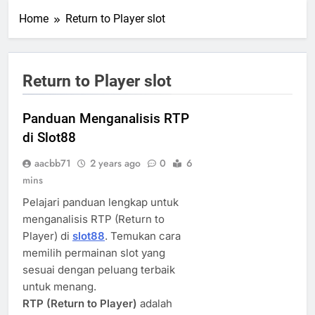
Home
Return to Player slot
Return to Player slot
Panduan Menganalisis RTP
di Slot88
aacbb71
2 years ago
0
6
mins
Pelajari panduan lengkap untuk
menganalisis RTP (Return to
Player) di
slot88
. Temukan cara
memilih permainan slot yang
sesuai dengan peluang terbaik
untuk menang.
RTP (Return to Player)
adalah