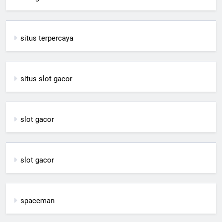
situs terpercaya
situs slot gacor
slot gacor
slot gacor
spaceman