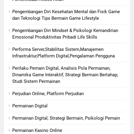
Pengembangan Diri Kesehatan Mental dan Fisik Game
dan Teknologi Tips Bermain Game Lifestyle
Pengembangan Diri Mindset & Psikologi Kemandirian
Emosional Produktivitas Pribadi Life Skills
Performa Server,Stabilitas Sistem,Manajemen
Infrastruktur,Platform Digital,Pengalaman Pengguna
Perilaku Pemain Digital, Analisis Pola Permainan,
Dinamika Game Interaktif, Strategi Bermain Bertahap,
Studi Sistem Permainan
Perjudian Online, Platform Perjudian
Permainan Digital
Permainan Digital, Strategi Bermain, Psikologi Pemain
Permainan Kasino Online