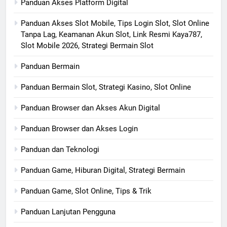
Panduan Akses Platform Digital
Panduan Akses Slot Mobile, Tips Login Slot, Slot Online
Tanpa Lag, Keamanan Akun Slot, Link Resmi Kaya787,
Slot Mobile 2026, Strategi Bermain Slot
Panduan Bermain
Panduan Bermain Slot, Strategi Kasino, Slot Online
Panduan Browser dan Akses Akun Digital
Panduan Browser dan Akses Login
Panduan dan Teknologi
Panduan Game, Hiburan Digital, Strategi Bermain
Panduan Game, Slot Online, Tips & Trik
Panduan Lanjutan Pengguna