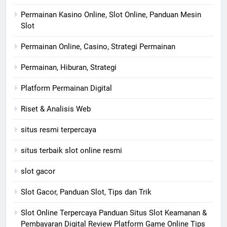
Permainan Kasino Online, Slot Online, Panduan Mesin
Slot
Permainan Online, Casino, Strategi Permainan
Permainan, Hiburan, Strategi
Platform Permainan Digital
Riset & Analisis Web
situs resmi terpercaya
situs terbaik slot online resmi
slot gacor
Slot Gacor, Panduan Slot, Tips dan Trik
Slot Online Terpercaya Panduan Situs Slot Keamanan &
Pembayaran Digital Review Platform Game Online Tips