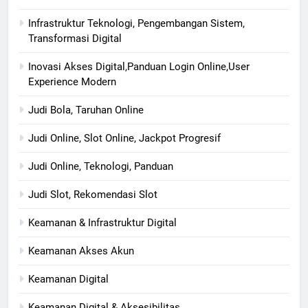
Infrastruktur Teknologi, Pengembangan Sistem,
Transformasi Digital
Inovasi Akses Digital,Panduan Login Online,User
Experience Modern
Judi Bola, Taruhan Online
Judi Online, Slot Online, Jackpot Progresif
Judi Online, Teknologi, Panduan
Judi Slot, Rekomendasi Slot
Keamanan & Infrastruktur Digital
Keamanan Akses Akun
Keamanan Digital
Keamanan Digital & Aksesibilitas