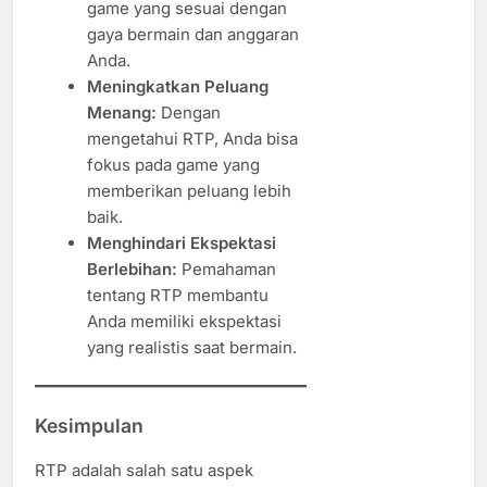
game yang sesuai dengan
gaya bermain dan anggaran
Anda.
Meningkatkan Peluang
Menang:
Dengan
mengetahui RTP, Anda bisa
fokus pada game yang
memberikan peluang lebih
baik.
Menghindari Ekspektasi
Berlebihan:
Pemahaman
tentang RTP membantu
Anda memiliki ekspektasi
yang realistis saat bermain.
Kesimpulan
RTP adalah salah satu aspek