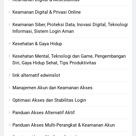
Keamanan Digital & Privasi Online
Keamanan Siber, Proteksi Data, Inovasi Digital, Teknologi
Informasi, Sistem Login Aman
Kesehatan & Gaya Hidup
Kesehatan Mental, Teknologi dan Game, Pengembangan
Diri, Gaya Hidup Sehat, Tips Produktivitas
link alternatif edwinslot
Manajemen Akun dan Keamanan Akses
Optimasi Akses dan Stabilitas Login
Panduan Akses Alternatif Aktif
Panduan Akses Multi-Perangkat & Keamanan Akun