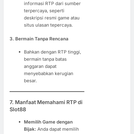
informasi RTP dari sumber
terpercaya, seperti
deskripsi resmi game atau
situs ulasan tepercaya.
3. Bermain Tanpa Rencana
Bahkan dengan RTP tinggi,
bermain tanpa batas
anggaran dapat
menyebabkan kerugian
besar.
7. Manfaat Memahami RTP di
Slot88
Memilih Game dengan
Bijak:
Anda dapat memilih