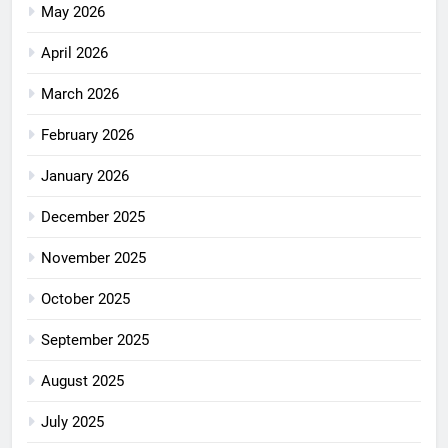
May 2026
April 2026
March 2026
February 2026
January 2026
December 2025
November 2025
October 2025
September 2025
August 2025
July 2025