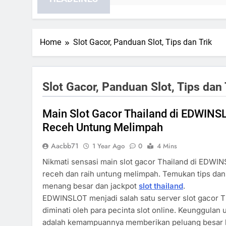
Home
Slot Gacor, Panduan Slot, Tips dan Trik
Slot Gacor, Panduan Slot, Tips dan 
Main Slot Gacor Thailand di EDWINS
Receh Untung Melimpah
Aacbb71
1 Year Ago
0
4 Mins
Nikmati sensasi main slot gacor Thailand di EDW
receh dan raih untung melimpah. Temukan tips dan t
menang besar dan jackpot
slot thailand
.
EDWINSLOT menjadi salah satu server slot gacor T
diminati oleh para pecinta slot online. Keunggulan u
adalah kemampuannya memberikan peluang besar 