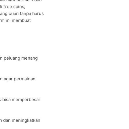
i free spins,
uang cuan tanpa harus
orm ini membuat
an peluang menang
n agar permainan
ns bisa memperbesar
n dan meningkatkan