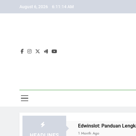
Skip
August 6, 2026
6:11:15 AM
to
content
Cul
Dapatkan K
in Tetap Lancar
Edwinslot: Panduan Lengkap untuk Pe
1 Month Ago
HEADLINES