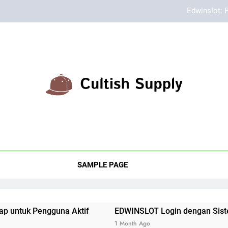
Edwinslot: 
EDWINSLOT Login dengan Sistem K
Cara Login Edwinslot dengan Browser Mobile ya
Cara Memastik
Edwinslot: 
EDWINSLOT Login dengan Sistem K
tish Supply
oleksi Streetwear Keren Di Cultish Supply.
Cara Login Edwinslot dengan Browser Mobile ya
SAMPLE PAGE
ngguna Aktif
EDWINSLOT Login dengan Sistem Keaman
1 Month Ago