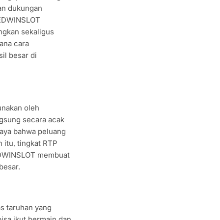
an dukungan
, EDWINSLOT
gkan sekaligus
ana cara
l besar di
unakan oleh
gsung secara acak
rcaya bahwa peluang
 itu, tingkat RTP
t EDWINSLOT membuat
besar.
as taruhan yang
sa ikut bermain dan