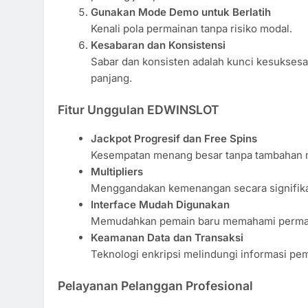
Gunakan Mode Demo untuk Berlatih
Kenali pola permainan tanpa risiko modal.
Kesabaran dan Konsistensi
Sabar dan konsisten adalah kunci kesuksesa
panjang.
Fitur Unggulan EDWINSLOT
Jackpot Progresif dan Free Spins
Kesempatan menang besar tanpa tambahan 
Multipliers
Menggandakan kemenangan secara signifik
Interface Mudah Digunakan
Memudahkan pemain baru memahami perma
Keamanan Data dan Transaksi
Teknologi enkripsi melindungi informasi pem
Pelayanan Pelanggan Profesional