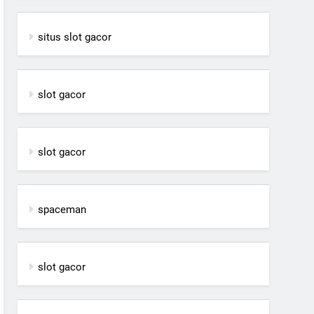
situs slot gacor
slot gacor
slot gacor
spaceman
slot gacor