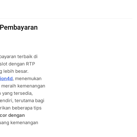
 Pembayaran
ayaran terbaik di
 slot dengan RTP
 lebih besar.
ion4d
, menemukan
uk meraih kemenangan
 yang tersedia,
endiri, terutama bagi
rikan beberapa tips
acor dengan
luang kemenangan