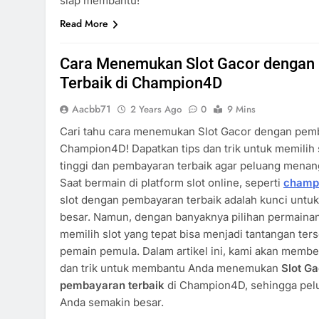
siap membantu!
Read More
Cara Menemukan Slot Gacor dengan
Terbaik di Champion4D
Aacbb71
2 Years Ago
0
9 Mins
Cari tahu cara menemukan Slot Gacor dengan pemb
Champion4D! Dapatkan tips dan trik untuk memilih
tinggi dan pembayaran terbaik agar peluang menang
Saat bermain di platform slot online, seperti
champ
slot dengan pembayaran terbaik adalah kunci unt
besar. Namun, dengan banyaknya pilihan permainan
memilih slot yang tepat bisa menjadi tantangan ters
pemain pemula. Dalam artikel ini, kami akan membe
dan trik untuk membantu Anda menemukan
Slot G
pembayaran terbaik
di Champion4D, sehingga pe
Anda semakin besar.