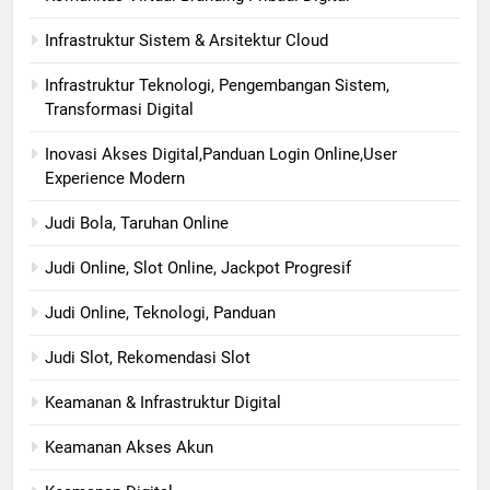
Infrastruktur Sistem & Arsitektur Cloud
Infrastruktur Teknologi, Pengembangan Sistem,
Transformasi Digital
Inovasi Akses Digital,Panduan Login Online,User
Experience Modern
Judi Bola, Taruhan Online
Judi Online, Slot Online, Jackpot Progresif
Judi Online, Teknologi, Panduan
Judi Slot, Rekomendasi Slot
Keamanan & Infrastruktur Digital
Keamanan Akses Akun