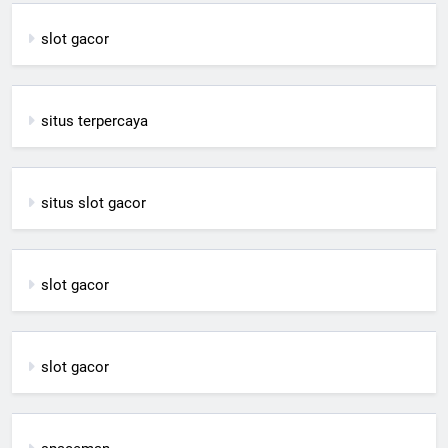
slot gacor
situs terpercaya
situs slot gacor
slot gacor
slot gacor