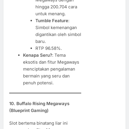
hingga 200.704 cara
untuk menang.
Tumble Feature
:
Simbol kemenangan
digantikan oleh simbol
baru.
RTP 96.58%.
Kenapa Seru?
: Tema
eksotis dan fitur Megaways
menciptakan pengalaman
bermain yang seru dan
penuh potensi.
10.
Buffalo Rising Megaways
(Blueprint Gaming)
Slot bertema binatang liar ini