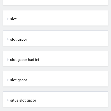
slot
slot gacor
slot gacor hari ini
slot gacor
situs slot gacor