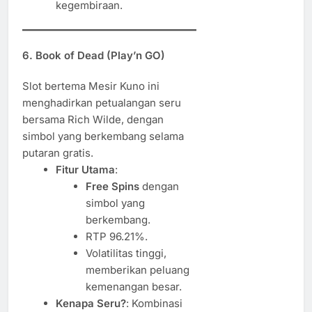
kegembiraan.
6.
Book of Dead (Play’n GO)
Slot bertema Mesir Kuno ini
menghadirkan petualangan seru
bersama Rich Wilde, dengan
simbol yang berkembang selama
putaran gratis.
Fitur Utama
:
Free Spins
dengan
simbol yang
berkembang.
RTP 96.21%.
Volatilitas tinggi,
memberikan peluang
kemenangan besar.
Kenapa Seru?
: Kombinasi