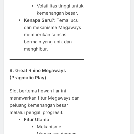
Volatilitas tinggi untuk
kemenangan besar.
Kenapa Seru?
: Tema lucu
dan mekanisme Megaways
memberikan sensasi
bermain yang unik dan
menghibur.
9.
Great Rhino Megaways
(Pragmatic Play)
Slot bertema hewan liar ini
menawarkan fitur Megaways dan
peluang kemenangan besar
melalui pengali progresif.
Fitur Utama
:
Mekanisme
Megaways dengan