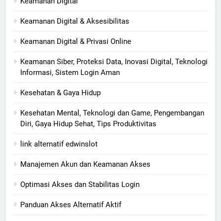
Keamanan Digital
Keamanan Digital & Aksesibilitas
Keamanan Digital & Privasi Online
Keamanan Siber, Proteksi Data, Inovasi Digital, Teknologi
Informasi, Sistem Login Aman
Kesehatan & Gaya Hidup
Kesehatan Mental, Teknologi dan Game, Pengembangan
Diri, Gaya Hidup Sehat, Tips Produktivitas
link alternatif edwinslot
Manajemen Akun dan Keamanan Akses
Optimasi Akses dan Stabilitas Login
Panduan Akses Alternatif Aktif