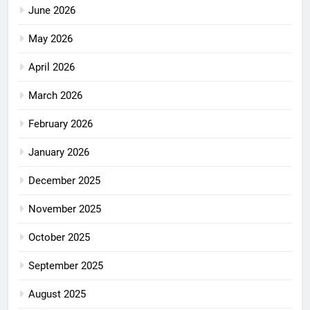
June 2026
May 2026
April 2026
March 2026
February 2026
January 2026
December 2025
November 2025
October 2025
September 2025
August 2025