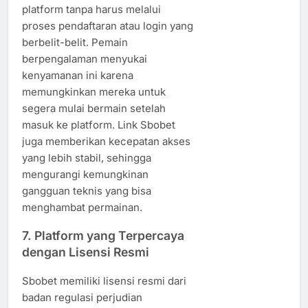
platform tanpa harus melalui
proses pendaftaran atau login yang
berbelit-belit. Pemain
berpengalaman menyukai
kenyamanan ini karena
memungkinkan mereka untuk
segera mulai bermain setelah
masuk ke platform. Link Sbobet
juga memberikan kecepatan akses
yang lebih stabil, sehingga
mengurangi kemungkinan
gangguan teknis yang bisa
menghambat permainan.
7.
Platform yang Terpercaya
dengan Lisensi Resmi
Sbobet memiliki lisensi resmi dari
badan regulasi perjudian