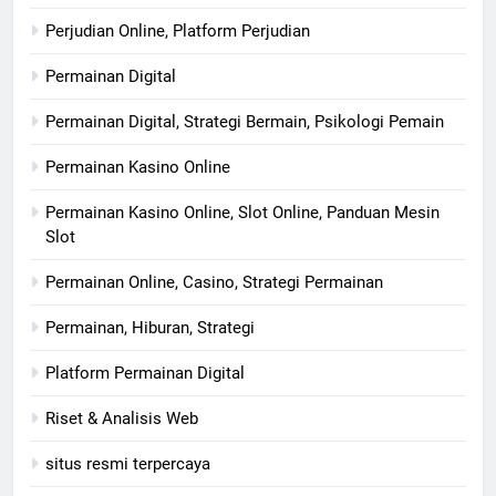
Perjudian Online, Platform Perjudian
Permainan Digital
Permainan Digital, Strategi Bermain, Psikologi Pemain
Permainan Kasino Online
Permainan Kasino Online, Slot Online, Panduan Mesin
Slot
Permainan Online, Casino, Strategi Permainan
Permainan, Hiburan, Strategi
Platform Permainan Digital
Riset & Analisis Web
situs resmi terpercaya