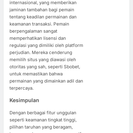
internasional, yang memberikan
jaminan tambahan bagi pemain
tentang keadilan permainan dan
keamanan transaksi. Pemain
berpengalaman sangat
memperhatikan lisensi dan
regulasi yang dimiliki oleh platform
perjudian. Mereka cenderung
memilih situs yang diawasi oleh
otoritas yang sah, seperti Sbobet,
untuk memastikan bahwa
permainan yang dimainkan adil dan
terpercaya.
Kesimpulan
Dengan berbagai fitur unggulan
seperti keamanan tingkat tinggi,
pilihan taruhan yang beragam,