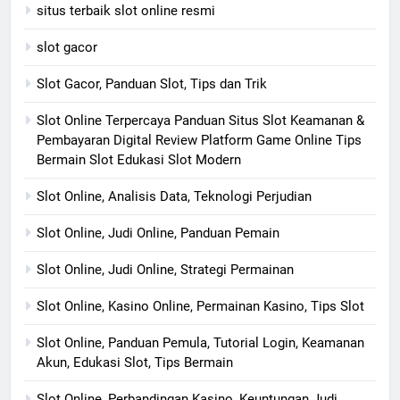
situs terbaik slot online resmi
slot gacor
Slot Gacor, Panduan Slot, Tips dan Trik
Slot Online Terpercaya Panduan Situs Slot Keamanan &
Pembayaran Digital Review Platform Game Online Tips
Bermain Slot Edukasi Slot Modern
Slot Online, Analisis Data, Teknologi Perjudian
Slot Online, Judi Online, Panduan Pemain
Slot Online, Judi Online, Strategi Permainan
Slot Online, Kasino Online, Permainan Kasino, Tips Slot
Slot Online, Panduan Pemula, Tutorial Login, Keamanan
Akun, Edukasi Slot, Tips Bermain
Slot Online, Perbandingan Kasino, Keuntungan Judi