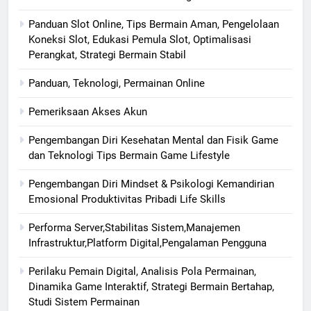
Panduan Slot Online, Tips Bermain Aman, Pengelolaan
Koneksi Slot, Edukasi Pemula Slot, Optimalisasi
Perangkat, Strategi Bermain Stabil
Panduan, Teknologi, Permainan Online
Pemeriksaan Akses Akun
Pengembangan Diri Kesehatan Mental dan Fisik Game
dan Teknologi Tips Bermain Game Lifestyle
Pengembangan Diri Mindset & Psikologi Kemandirian
Emosional Produktivitas Pribadi Life Skills
Performa Server,Stabilitas Sistem,Manajemen
Infrastruktur,Platform Digital,Pengalaman Pengguna
Perilaku Pemain Digital, Analisis Pola Permainan,
Dinamika Game Interaktif, Strategi Bermain Bertahap,
Studi Sistem Permainan