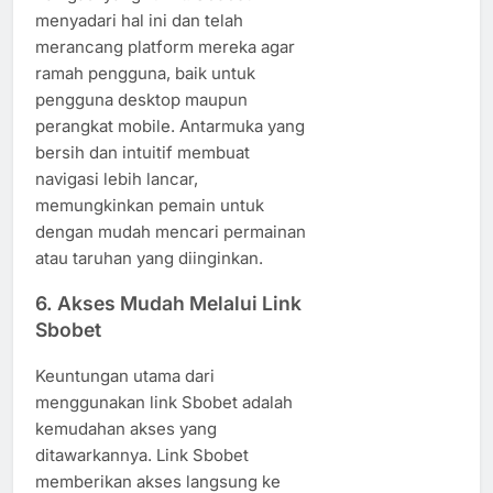
menyadari hal ini dan telah
merancang platform mereka agar
ramah pengguna, baik untuk
pengguna desktop maupun
perangkat mobile. Antarmuka yang
bersih dan intuitif membuat
navigasi lebih lancar,
memungkinkan pemain untuk
dengan mudah mencari permainan
atau taruhan yang diinginkan.
6.
Akses Mudah Melalui Link
Sbobet
Keuntungan utama dari
menggunakan link Sbobet adalah
kemudahan akses yang
ditawarkannya. Link Sbobet
memberikan akses langsung ke