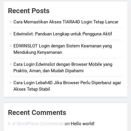
Recent Posts
Cara Memastikan Akses TIARA4D Login Tetap Lancar
Edwinslot: Panduan Lengkap untuk Pengguna Aktif
EDWINSLOT Login dengan Sistem Keamanan yang
Mendukung Kenyamanan
Cara Login Edwinslot dengan Browser Mobile yang
Praktis, Aman, dan Mudah Dipahami
Cara Login Lebah4D Jika Browser Perlu Diperbarui agar
Akses Tetap Stabil
Recent Comments
A WordPress Commenter
on
Hello world!