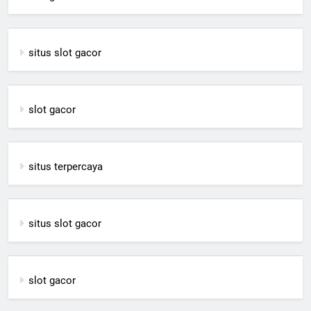
situs slot gacor
slot gacor
situs terpercaya
situs slot gacor
slot gacor