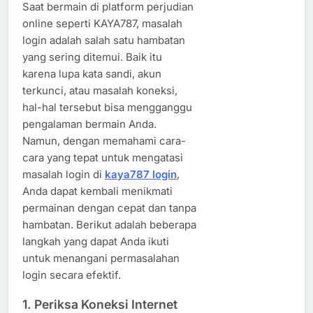
Saat bermain di platform perjudian
online seperti KAYA787, masalah
login adalah salah satu hambatan
yang sering ditemui. Baik itu
karena lupa kata sandi, akun
terkunci, atau masalah koneksi,
hal-hal tersebut bisa mengganggu
pengalaman bermain Anda.
Namun, dengan memahami cara-
cara yang tepat untuk mengatasi
masalah login di
kaya787 login
,
Anda dapat kembali menikmati
permainan dengan cepat dan tanpa
hambatan. Berikut adalah beberapa
langkah yang dapat Anda ikuti
untuk menangani permasalahan
login secara efektif.
1.
Periksa Koneksi Internet