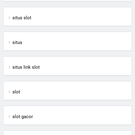
situs slot
situs
situs link slot
slot
slot gacor