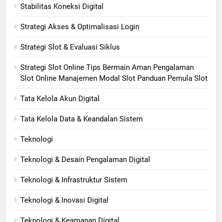
Stabilitas Koneksi Digital
Strategi Akses & Optimalisasi Login
Strategi Slot & Evaluasi Siklus
Strategi Slot Online Tips Bermain Aman Pengalaman
Slot Online Manajemen Modal Slot Panduan Pemula Slot
Tata Kelola Akun Digital
Tata Kelola Data & Keandalan Sistem
Teknologi
Teknologi & Desain Pengalaman Digital
Teknologi & Infrastruktur Sistem
Teknologi & Inovasi Digital
Teknologi & Keamanan Digital