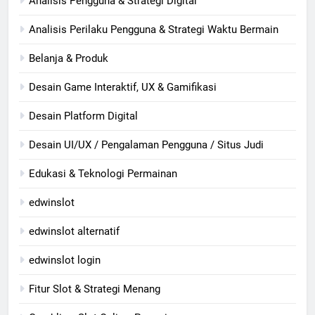
Analisis Pengguna & Strategi Digital
Analisis Perilaku Pengguna & Strategi Waktu Bermain
Belanja & Produk
Desain Game Interaktif, UX & Gamifikasi
Desain Platform Digital
Desain UI/UX / Pengalaman Pengguna / Situs Judi
Edukasi & Teknologi Permainan
edwinslot
edwinslot alternatif
edwinslot login
Fitur Slot & Strategi Menang