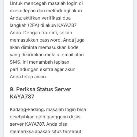
Untuk mencegah masalah login di
masa depan dan melindungi akun
Anda, aktifkan verifikasi dua
langkah (2FA) di akun KAYA787
Anda. Dengan fitur ini, selain
memasukkan password, Anda juga
akan diminta memasukkan kode
yang dikirimkan melalui email atau
SMS. Ini menambah lapisan
perlindungan ekstra agar akun
Anda tetap aman.
9.
Periksa Status Server
KAYA787
Kadang-kadang, masalah login bisa
disebabkan oleh gangguan di sisi
server KAYA787. Anda bisa
memeriksa apakah situs tersebut