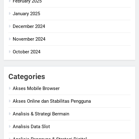
February 2025
January 2025
December 2024
November 2024
October 2024
Categories
Akses Mobile Browser
Akses Online dan Stabilitas Pengguna
Analisis & Strategi Bermain
Analisis Data Slot