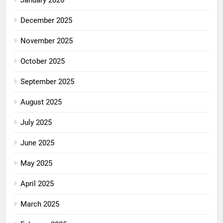
January 2026
December 2025
November 2025
October 2025
September 2025
August 2025
July 2025
June 2025
May 2025
April 2025
March 2025