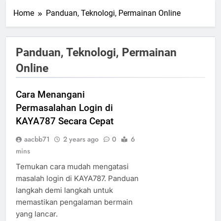
Home
Panduan, Teknologi, Permainan Online
Panduan, Teknologi, Permainan
Online
Cara Menangani
Permasalahan Login di
KAYA787 Secara Cepat
aacbb71
2 years ago
0
6
mins
Temukan cara mudah mengatasi
masalah login di KAYA787. Panduan
langkah demi langkah untuk
memastikan pengalaman bermain
yang lancar.