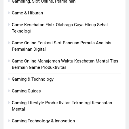
Gambling, Slot Online, Permainan
Game & Hiburan
Game Kesehatan Fisik Olahraga Gaya Hidup Sehat
Teknologi
Game Online Edukasi Slot Panduan Pemula Analisis
Permainan Digital
Game Online Manajemen Waktu Kesehatan Mental Tips
Bermain Game Produktivitas
Gaming & Technology
Gaming Guides
Gaming Lifestyle Produktivitas Teknologi Kesehatan
Mental
Gaming Technology & Innovation