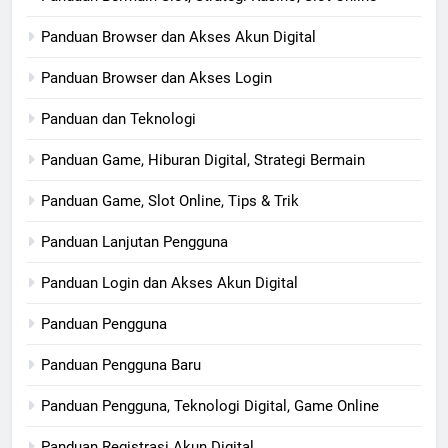
Panduan Browser dan Akses Akun Digital
Panduan Browser dan Akses Login
Panduan dan Teknologi
Panduan Game, Hiburan Digital, Strategi Bermain
Panduan Game, Slot Online, Tips & Trik
Panduan Lanjutan Pengguna
Panduan Login dan Akses Akun Digital
Panduan Pengguna
Panduan Pengguna Baru
Panduan Pengguna, Teknologi Digital, Game Online
Panduan Registrasi Akun Digital