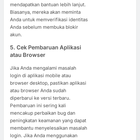
mendapatkan bantuan lebih lanjut.
Biasanya, mereka akan meminta
Anda untuk memverifikasi identitas
Anda sebelum membuka blokir
akun.
5.
Cek Pembaruan Aplikasi
atau Browser
Jika Anda mengalami masalah
login di aplikasi mobile atau
browser desktop, pastikan aplikasi
atau browser Anda sudah
diperbarui ke versi terbaru.
Pembaruan ini sering kali
mencakup perbaikan bug dan
peningkatan keamanan yang dapat
membantu menyelesaikan masalah
login. Jika Anda menggunakan