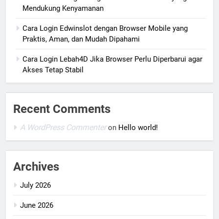
Mendukung Kenyamanan
Cara Login Edwinslot dengan Browser Mobile yang
Praktis, Aman, dan Mudah Dipahami
Cara Login Lebah4D Jika Browser Perlu Diperbarui agar
Akses Tetap Stabil
Recent Comments
A WordPress Commenter
on
Hello world!
Archives
July 2026
June 2026