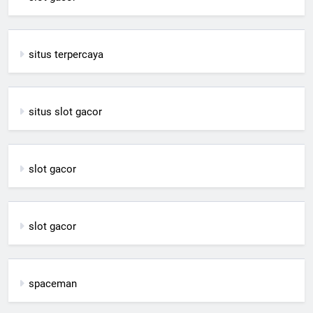
situs terpercaya
situs slot gacor
slot gacor
slot gacor
spaceman