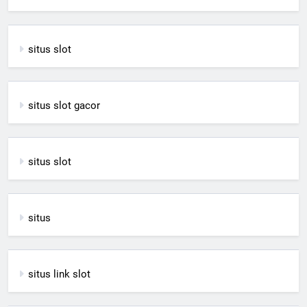
situs slot
situs slot gacor
situs slot
situs
situs link slot