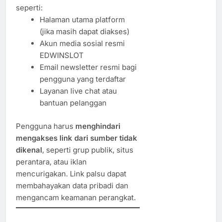
seperti:
Halaman utama platform
(jika masih dapat diakses)
Akun media sosial resmi
EDWINSLOT
Email newsletter resmi bagi
pengguna yang terdaftar
Layanan live chat atau
bantuan pelanggan
Pengguna harus
menghindari
mengakses link dari sumber tidak
dikenal
, seperti grup publik, situs
perantara, atau iklan
mencurigakan. Link palsu dapat
membahayakan data pribadi dan
mengancam keamanan perangkat.