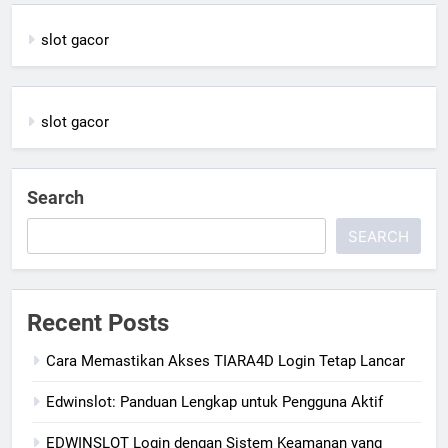
slot gacor
slot gacor
Search
SEARCH
Recent Posts
Cara Memastikan Akses TIARA4D Login Tetap Lancar
Edwinslot: Panduan Lengkap untuk Pengguna Aktif
EDWINSLOT Login dengan Sistem Keamanan yang