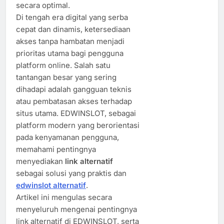
secara optimal.
Di tengah era digital yang serba
cepat dan dinamis, ketersediaan
akses tanpa hambatan menjadi
prioritas utama bagi pengguna
platform online. Salah satu
tantangan besar yang sering
dihadapi adalah gangguan teknis
atau pembatasan akses terhadap
situs utama. EDWINSLOT, sebagai
platform modern yang berorientasi
pada kenyamanan pengguna,
memahami pentingnya
menyediakan
link alternatif
sebagai solusi yang praktis dan
edwinslot alternatif
.
Artikel ini mengulas secara
menyeluruh mengenai pentingnya
link alternatif di EDWINSLOT, serta