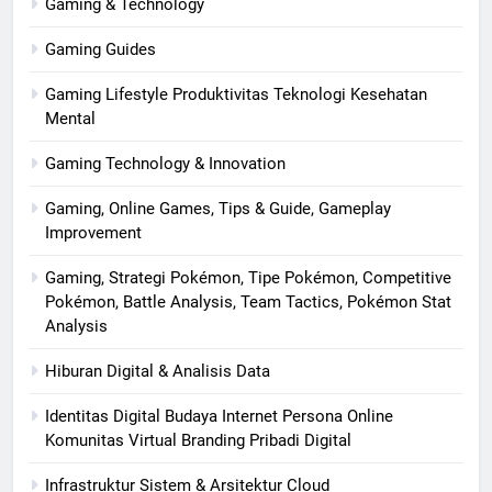
Gaming & Technology
Gaming Guides
Gaming Lifestyle Produktivitas Teknologi Kesehatan
Mental
Gaming Technology & Innovation
Gaming, Online Games, Tips & Guide, Gameplay
Improvement
Gaming, Strategi Pokémon, Tipe Pokémon, Competitive
Pokémon, Battle Analysis, Team Tactics, Pokémon Stat
Analysis
Hiburan Digital & Analisis Data
Identitas Digital Budaya Internet Persona Online
Komunitas Virtual Branding Pribadi Digital
Infrastruktur Sistem & Arsitektur Cloud