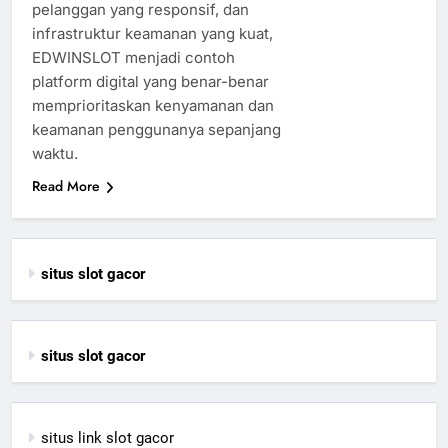
pelanggan yang responsif, dan
infrastruktur keamanan yang kuat,
EDWINSLOT menjadi contoh
platform digital yang benar-benar
memprioritaskan kenyamanan dan
keamanan penggunanya sepanjang
waktu.
Read More
situs slot gacor
situs slot gacor
situs link slot gacor