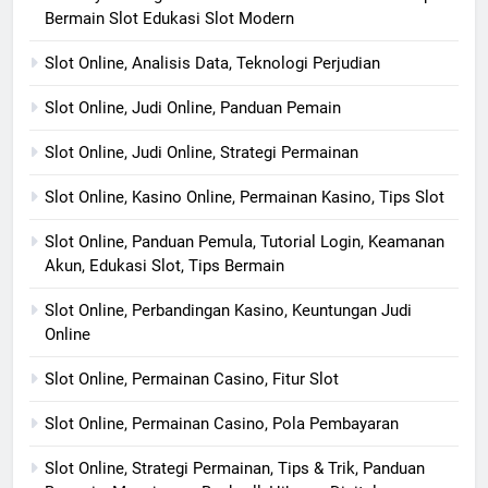
Bermain Slot Edukasi Slot Modern
Slot Online, Analisis Data, Teknologi Perjudian
Slot Online, Judi Online, Panduan Pemain
Slot Online, Judi Online, Strategi Permainan
Slot Online, Kasino Online, Permainan Kasino, Tips Slot
Slot Online, Panduan Pemula, Tutorial Login, Keamanan
Akun, Edukasi Slot, Tips Bermain
Slot Online, Perbandingan Kasino, Keuntungan Judi
Online
Slot Online, Permainan Casino, Fitur Slot
Slot Online, Permainan Casino, Pola Pembayaran
Slot Online, Strategi Permainan, Tips & Trik, Panduan