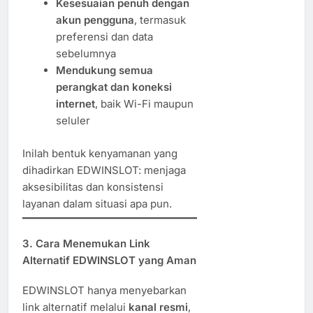
Kesesuaian penuh dengan
akun pengguna
, termasuk
preferensi dan data
sebelumnya
Mendukung semua
perangkat dan koneksi
internet
, baik Wi-Fi maupun
seluler
Inilah bentuk kenyamanan yang
dihadirkan EDWINSLOT: menjaga
aksesibilitas dan konsistensi
layanan dalam situasi apa pun.
3. Cara Menemukan Link
Alternatif EDWINSLOT yang Aman
EDWINSLOT hanya menyebarkan
link alternatif melalui
kanal resmi
,