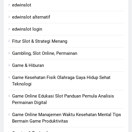
edwinslot
edwinslot alternatif
edwinslot login
Fitur Slot & Strategi Menang
Gambling, Slot Online, Permainan
Game & Hiburan
Game Kesehatan Fisik Olahraga Gaya Hidup Sehat
Teknologi
Game Online Edukasi Slot Panduan Pemula Analisis
Permainan Digital
Game Online Manajemen Waktu Kesehatan Mental Tips
Bermain Game Produktivitas