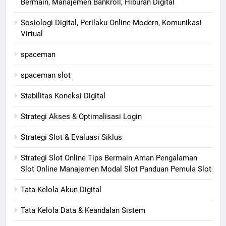
Bermain, Manajemen Bankroll, Hiburan Digital
Sosiologi Digital, Perilaku Online Modern, Komunikasi
Virtual
spaceman
spaceman slot
Stabilitas Koneksi Digital
Strategi Akses & Optimalisasi Login
Strategi Slot & Evaluasi Siklus
Strategi Slot Online Tips Bermain Aman Pengalaman
Slot Online Manajemen Modal Slot Panduan Pemula Slot
Tata Kelola Akun Digital
Tata Kelola Data & Keandalan Sistem