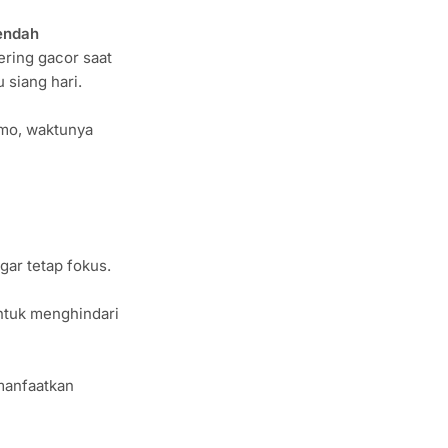
endah
ering gacor saat
u siang hari.
emo, waktunya
gar tetap fokus.
ntuk menghindari
manfaatkan