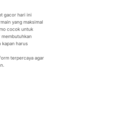
 gacor hari ini
rmain yang maksimal
emo cocok untuk
or membutuhkan
 kapan harus
tform terpercaya agar
n.