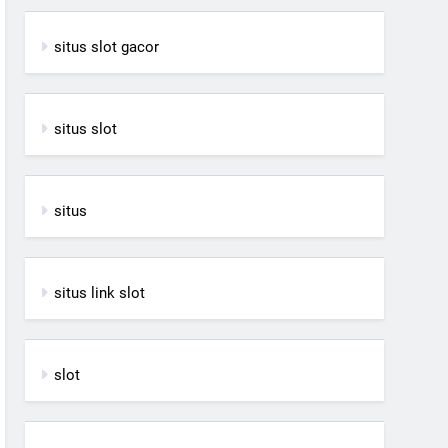
situs slot gacor
situs slot
situs
situs link slot
slot