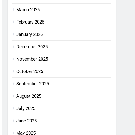
March 2026
February 2026
January 2026
December 2025
November 2025
October 2025
September 2025
August 2025
July 2025
June 2025
May 2025