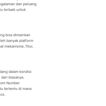
engalaman dan peluang
u terbaik untuk
ang bisa dimainkan
oleh banyak platform
l mekanisme, fitur,
edang dalam kondisi
dari biasanya.
ndom Number
u tertentu di mana
us.