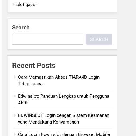
slot gacor
Search
SEARCH
Recent Posts
Cara Memastikan Akses TIARA4D Login
Tetap Lancar
Edwinslot: Panduan Lengkap untuk Pengguna
Aktif
EDWINSLOT Login dengan Sistem Keamanan
yang Mendukung Kenyamanan
Cara Login Edwinslot dengan Browser Mobile