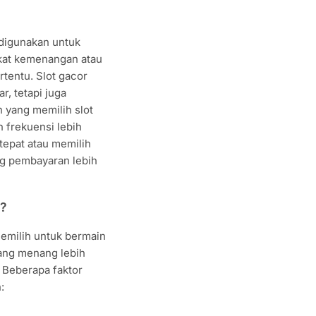
 digunakan untuk
kat kemenangan atau
rtentu. Slot gacor
, tetapi juga
 yang memilih slot
 frekuensi lebih
 tepat atau memilih
g pembayaran lebih
a?
emilih untuk bermain
ang menang lebih
 Beberapa faktor
: