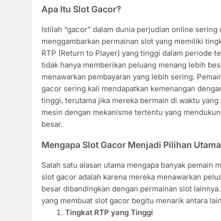
Apa Itu Slot Gacor?
Istilah “gacor” dalam dunia perjudian online sering
menggambarkan permainan slot yang memiliki ting
RTP (Return to Player) yang tinggi dalam periode te
tidak hanya memberikan peluang menang lebih besar
menawarkan pembayaran yang lebih sering. Pemain
gacor sering kali mendapatkan kemenangan dengan
tinggi, terutama jika mereka bermain di waktu yang
mesin dengan mekanisme tertentu yang mendukun
besar.
Mengapa Slot Gacor Menjadi Pilihan Utam
Salah satu alasan utama mengapa banyak pemain m
slot gacor adalah karena mereka menawarkan pelu
besar dibandingkan dengan permainan slot lainnya.
yang membuat slot gacor begitu menarik antara lain
Tingkat RTP yang Tinggi