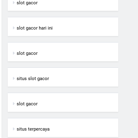
slot gacor
slot gacor hari ini
slot gacor
situs slot gacor
slot gacor
situs terpercaya