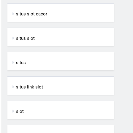
situs slot gacor
situs slot
situs
situs link slot
slot