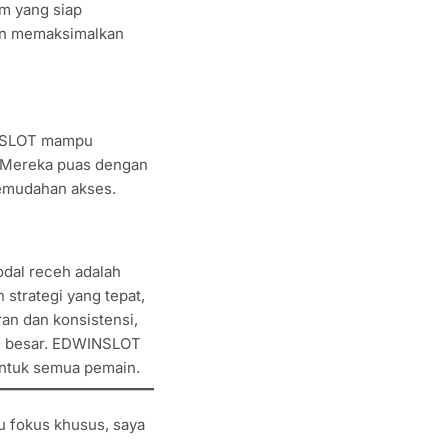
m yang siap
in memaksimalkan
INSLOT mampu
. Mereka puas dengan
kemudahan akses.
dal receh adalah
strategi yang tepat,
an dan konsistensi,
n besar. EDWINSLOT
untuk semua pemain.
au fokus khusus, saya