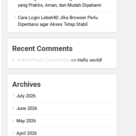
yang Praktis, Aman, dan Mudah Dipahami
Cara Login Lebah4D Jika Browser Perlu
Diperbarui agar Akses Tetap Stabil
Recent Comments
A WordPress Commenter
on
Hello world!
Archives
July 2026
June 2026
May 2026
April 2026