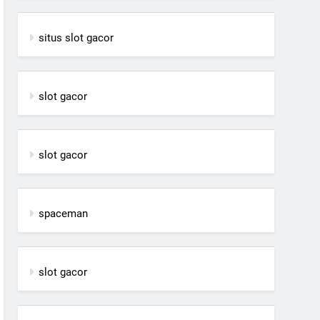
situs slot gacor
slot gacor
slot gacor
spaceman
slot gacor