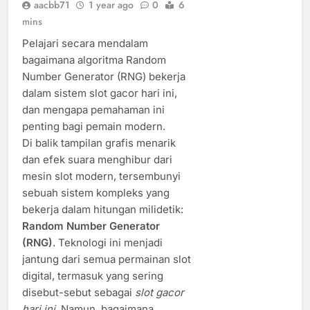
aacbb71
1 year ago
0
6
mins
Pelajari secara mendalam
bagaimana algoritma Random
Number Generator (RNG) bekerja
dalam sistem slot gacor hari ini,
dan mengapa pemahaman ini
penting bagi pemain modern.
Di balik tampilan grafis menarik
dan efek suara menghibur dari
mesin slot modern, tersembunyi
sebuah sistem kompleks yang
bekerja dalam hitungan milidetik:
Random Number Generator
(RNG)
. Teknologi ini menjadi
jantung dari semua permainan slot
digital, termasuk yang sering
disebut-sebut sebagai
slot gacor
hari ini
. Namun, bagaimana