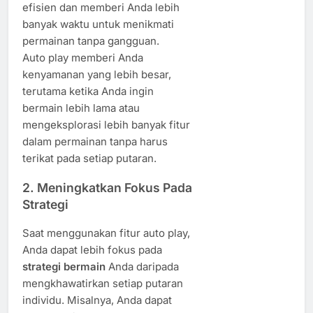
efisien dan memberi Anda lebih
banyak waktu untuk menikmati
permainan tanpa gangguan.
Auto play memberi Anda
kenyamanan yang lebih besar,
terutama ketika Anda ingin
bermain lebih lama atau
mengeksplorasi lebih banyak fitur
dalam permainan tanpa harus
terikat pada setiap putaran.
2.
Meningkatkan Fokus Pada
Strategi
Saat menggunakan fitur auto play,
Anda dapat lebih fokus pada
strategi bermain
Anda daripada
mengkhawatirkan setiap putaran
individu. Misalnya, Anda dapat