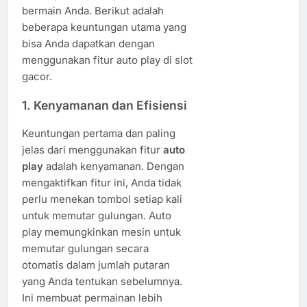
bermain Anda. Berikut adalah
beberapa keuntungan utama yang
bisa Anda dapatkan dengan
menggunakan fitur auto play di slot
gacor.
1.
Kenyamanan dan Efisiensi
Keuntungan pertama dan paling
jelas dari menggunakan fitur
auto
play
adalah kenyamanan. Dengan
mengaktifkan fitur ini, Anda tidak
perlu menekan tombol setiap kali
untuk memutar gulungan. Auto
play memungkinkan mesin untuk
memutar gulungan secara
otomatis dalam jumlah putaran
yang Anda tentukan sebelumnya.
Ini membuat permainan lebih