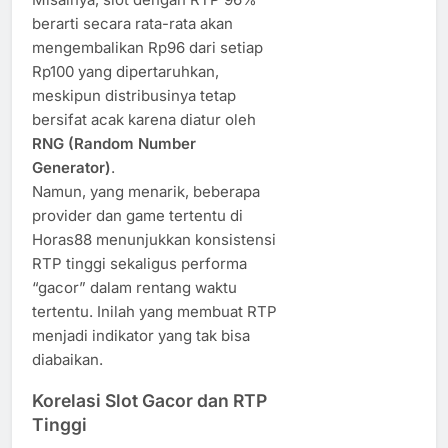
berarti secara rata-rata akan
mengembalikan Rp96 dari setiap
Rp100 yang dipertaruhkan,
meskipun distribusinya tetap
bersifat acak karena diatur oleh
RNG (Random Number
Generator)
.
Namun, yang menarik, beberapa
provider dan game tertentu di
Horas88 menunjukkan konsistensi
RTP tinggi sekaligus performa
“gacor” dalam rentang waktu
tertentu. Inilah yang membuat RTP
menjadi indikator yang tak bisa
diabaikan.
Korelasi Slot Gacor dan RTP
Tinggi