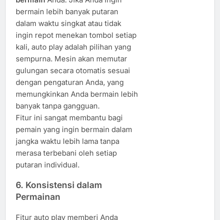
bermain lebih banyak putaran
dalam waktu singkat atau tidak
ingin repot menekan tombol setiap
kali, auto play adalah pilihan yang
sempurna. Mesin akan memutar
gulungan secara otomatis sesuai
dengan pengaturan Anda, yang
memungkinkan Anda bermain lebih
banyak tanpa gangguan.
Fitur ini sangat membantu bagi
pemain yang ingin bermain dalam
jangka waktu lebih lama tanpa
merasa terbebani oleh setiap
putaran individual.
6.
Konsistensi dalam
Permainan
Fitur auto play memberi Anda