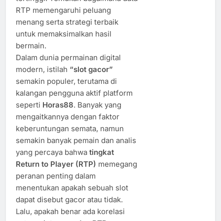
RTP memengaruhi peluang
menang serta strategi terbaik
untuk memaksimalkan hasil
bermain.
Dalam dunia permainan digital
modern, istilah
“slot gacor”
semakin populer, terutama di
kalangan pengguna aktif platform
seperti
Horas88
. Banyak yang
mengaitkannya dengan faktor
keberuntungan semata, namun
semakin banyak pemain dan analis
yang percaya bahwa
tingkat
Return to Player (RTP)
memegang
peranan penting dalam
menentukan apakah sebuah slot
dapat disebut gacor atau tidak.
Lalu, apakah benar ada korelasi