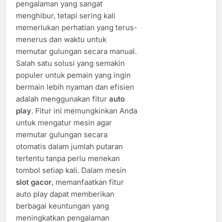
pengalaman yang sangat
menghibur, tetapi sering kali
memerlukan perhatian yang terus-
menerus dan waktu untuk
memutar gulungan secara manual.
Salah satu solusi yang semakin
populer untuk pemain yang ingin
bermain lebih nyaman dan efisien
adalah menggunakan fitur
auto
play
. Fitur ini memungkinkan Anda
untuk mengatur mesin agar
memutar gulungan secara
otomatis dalam jumlah putaran
tertentu tanpa perlu menekan
tombol setiap kali. Dalam mesin
slot gacor
, memanfaatkan fitur
auto play dapat memberikan
berbagai keuntungan yang
meningkatkan pengalaman