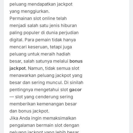
peluang mendapatkan jackpot
yang menggiurkan.
Permainan slot online telah
menjadi salah satu jenis hiburan
paling populer di dunia perjudian
digital. Para pemain tidak hanya
mencari keseruan, tetapi juga
peluang untuk meraih hadiah
besar, salah satunya melalui
bonus
jackpot
. Namun, tidak semua slot
menawarkan peluang jackpot yang
besar dan sering muncul. Di sinilah
pentingnya mengetahui slot
gacor
— slot yang cenderung sering
memberikan kemenangan besar
dan bonus jackpot.
Jika Anda ingin memaksimalkan
pengalaman bermain slot dengan
peluang jackpot yang lebih besar,