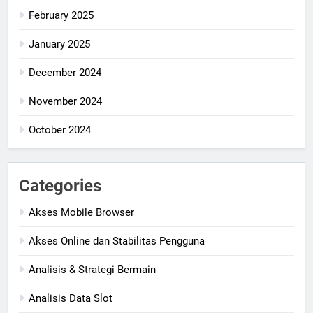
February 2025
January 2025
December 2024
November 2024
October 2024
Categories
Akses Mobile Browser
Akses Online dan Stabilitas Pengguna
Analisis & Strategi Bermain
Analisis Data Slot