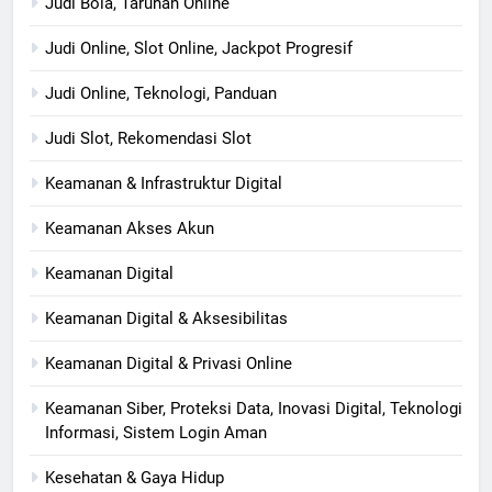
Judi Bola, Taruhan Online
Judi Online, Slot Online, Jackpot Progresif
Judi Online, Teknologi, Panduan
Judi Slot, Rekomendasi Slot
Keamanan & Infrastruktur Digital
Keamanan Akses Akun
Keamanan Digital
Keamanan Digital & Aksesibilitas
Keamanan Digital & Privasi Online
Keamanan Siber, Proteksi Data, Inovasi Digital, Teknologi
Informasi, Sistem Login Aman
Kesehatan & Gaya Hidup