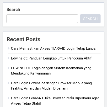
Search
SEARCH
Recent Posts
Cara Memastikan Akses TIARA4D Login Tetap Lancar
Edwinslot: Panduan Lengkap untuk Pengguna Aktif
EDWINSLOT Login dengan Sistem Keamanan yang
Mendukung Kenyamanan
Cara Login Edwinslot dengan Browser Mobile yang
Praktis, Aman, dan Mudah Dipahami
Cara Login Lebah4D Jika Browser Perlu Diperbarui agar
Akses Tetap Stabil