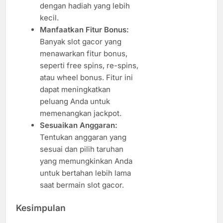
dengan hadiah yang lebih
kecil.
Manfaatkan Fitur Bonus:
Banyak slot gacor yang
menawarkan fitur bonus,
seperti free spins, re-spins,
atau wheel bonus. Fitur ini
dapat meningkatkan
peluang Anda untuk
memenangkan jackpot.
Sesuaikan Anggaran:
Tentukan anggaran yang
sesuai dan pilih taruhan
yang memungkinkan Anda
untuk bertahan lebih lama
saat bermain slot gacor.
Kesimpulan