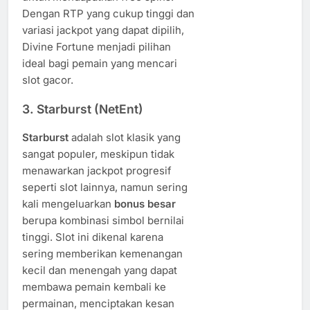
Dengan RTP yang cukup tinggi dan
variasi jackpot yang dapat dipilih,
Divine Fortune menjadi pilihan
ideal bagi pemain yang mencari
slot gacor.
3. Starburst (NetEnt)
Starburst
adalah slot klasik yang
sangat populer, meskipun tidak
menawarkan jackpot progresif
seperti slot lainnya, namun sering
kali mengeluarkan
bonus besar
berupa kombinasi simbol bernilai
tinggi. Slot ini dikenal karena
sering memberikan kemenangan
kecil dan menengah yang dapat
membawa pemain kembali ke
permainan, menciptakan kesan