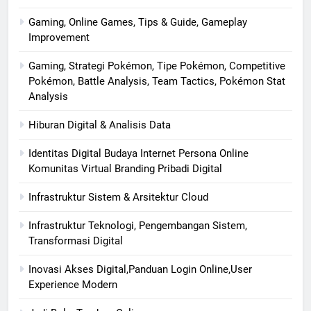
Gaming, Online Games, Tips & Guide, Gameplay
Improvement
Gaming, Strategi Pokémon, Tipe Pokémon, Competitive
Pokémon, Battle Analysis, Team Tactics, Pokémon Stat
Analysis
Hiburan Digital & Analisis Data
Identitas Digital Budaya Internet Persona Online
Komunitas Virtual Branding Pribadi Digital
Infrastruktur Sistem & Arsitektur Cloud
Infrastruktur Teknologi, Pengembangan Sistem,
Transformasi Digital
Inovasi Akses Digital,Panduan Login Online,User
Experience Modern