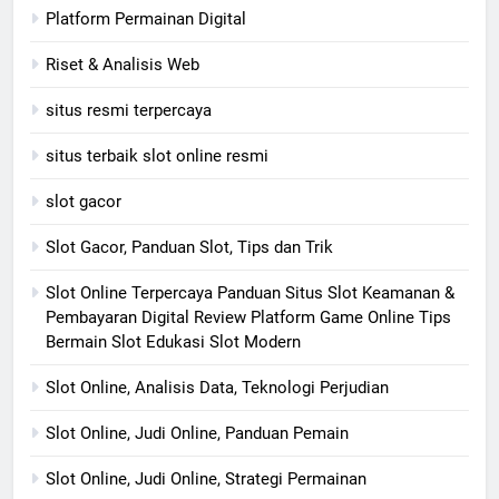
Platform Permainan Digital
Riset & Analisis Web
situs resmi terpercaya
situs terbaik slot online resmi
slot gacor
Slot Gacor, Panduan Slot, Tips dan Trik
Slot Online Terpercaya Panduan Situs Slot Keamanan &
Pembayaran Digital Review Platform Game Online Tips
Bermain Slot Edukasi Slot Modern
Slot Online, Analisis Data, Teknologi Perjudian
Slot Online, Judi Online, Panduan Pemain
Slot Online, Judi Online, Strategi Permainan