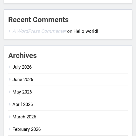
Recent Comments
A WordPress Commenter
on
Hello world!
Archives
July 2026
June 2026
May 2026
April 2026
March 2026
February 2026