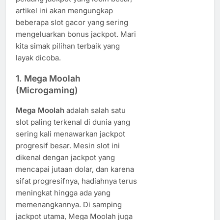
artikel ini akan mengungkap
beberapa slot gacor yang sering
mengeluarkan bonus jackpot. Mari
kita simak pilihan terbaik yang
layak dicoba.
1. Mega Moolah
(Microgaming)
Mega Moolah
adalah salah satu
slot paling terkenal di dunia yang
sering kali menawarkan jackpot
progresif besar. Mesin slot ini
dikenal dengan jackpot yang
mencapai jutaan dolar, dan karena
sifat progresifnya, hadiahnya terus
meningkat hingga ada yang
memenangkannya. Di samping
jackpot utama, Mega Moolah juga