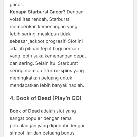
gacor.
Kenapa Starburst Gacor?
Dengan
volatilitas rendah, Starburst
memberikan kemenangan yang
lebih sering, meskipun tidak
sebesar jackpot progresif. Slot ini
adalah pilihan tepat bagi pemain
yang lebih suka kemenangan cepat
dan sering. Selain itu, Starburst
sering memicu fitur
re-spins
yang
meningkatkan peluang untuk
mendapatkan lebih banyak hadiah.
4. Book of Dead (Play’n GO)
Book of Dead
adalah slot yang
sangat populer dengan tema
petualangan yang dipenuhi dengan
simbol liar dan peluang bonus