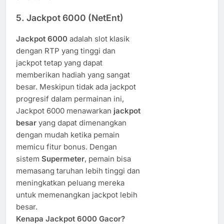
5. Jackpot 6000 (NetEnt)
Jackpot 6000
adalah slot klasik
dengan RTP yang tinggi dan
jackpot tetap yang dapat
memberikan hadiah yang sangat
besar. Meskipun tidak ada jackpot
progresif dalam permainan ini,
Jackpot 6000 menawarkan
jackpot
besar
yang dapat dimenangkan
dengan mudah ketika pemain
memicu fitur bonus. Dengan
sistem
Supermeter
, pemain bisa
memasang taruhan lebih tinggi dan
meningkatkan peluang mereka
untuk memenangkan jackpot lebih
besar.
Kenapa Jackpot 6000 Gacor?