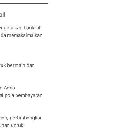
oll
ngelolaan bankroll
Anda memaksimalkan
tuk bermain dan
an Anda
l pola pembayaran
kan, pertimbangkan
uhan untuk