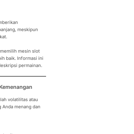
mberikan
panjang, meskipun
kat.
emilih mesin slot
 baik. Informasi ini
deskripsi permainan.
ya Kemenangan
h volatilitas atau
ing Anda menang dan