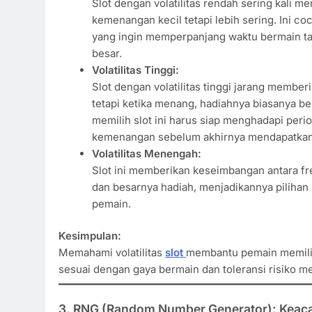
Slot dengan volatilitas rendah sering kali m
kemenangan kecil tetapi lebih sering. Ini c
yang ingin memperpanjang waktu bermain ta
besar.
Volatilitas Tinggi:
Slot dengan volatilitas tinggi jarang membe
tetapi ketika menang, hadiahnya biasanya b
memilih slot ini harus siap menghadapi peri
kemenangan sebelum akhirnya mendapatkan
Volatilitas Menengah:
Slot ini memberikan keseimbangan antara f
dan besarnya hadiah, menjadikannya pilihan
pemain.
Kesimpulan:
Memahami volatilitas
slot
membantu pemain memili
sesuai dengan gaya bermain dan toleransi risiko m
3. RNG (Random Number Generator): Keac