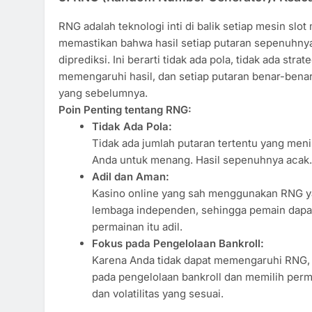
RNG adalah teknologi inti di balik setiap mesin slo
memastikan bahwa hasil setiap putaran sepenuhnya
diprediksi. Ini berarti tidak ada pola, tidak ada stra
memengaruhi hasil, dan setiap putaran benar-bena
yang sebelumnya.
Poin Penting tentang RNG:
Tidak Ada Pola:
Tidak ada jumlah putaran tertentu yang men
Anda untuk menang. Hasil sepenuhnya acak.
Adil dan Aman:
Kasino online yang sah menggunakan RNG yan
lembaga independen, sehingga pemain dapa
permainan itu adil.
Fokus pada Pengelolaan Bankroll:
Karena Anda tidak dapat memengaruhi RNG, 
pada pengelolaan bankroll dan memilih per
dan volatilitas yang sesuai.