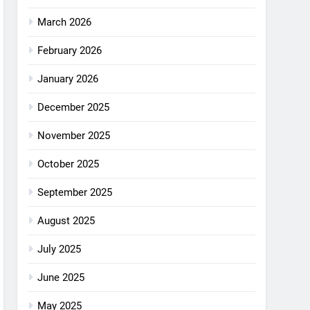
March 2026
February 2026
January 2026
December 2025
November 2025
October 2025
September 2025
August 2025
July 2025
June 2025
May 2025