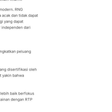
t modern. RNG
 acak dan tidak dapat
tegi yang dapat
r independen dari
ingkatkan peluang
g disertifikasi oleh
t yakin bahwa
lebih baik berfokus
mainan dengan RTP