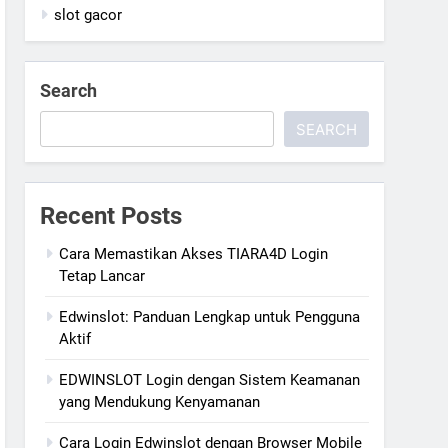
slot gacor
Search
SEARCH
Recent Posts
Cara Memastikan Akses TIARA4D Login
Tetap Lancar
Edwinslot: Panduan Lengkap untuk Pengguna
Aktif
EDWINSLOT Login dengan Sistem Keamanan
yang Mendukung Kenyamanan
Cara Login Edwinslot dengan Browser Mobile