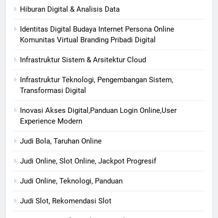
Hiburan Digital & Analisis Data
Identitas Digital Budaya Internet Persona Online
Komunitas Virtual Branding Pribadi Digital
Infrastruktur Sistem & Arsitektur Cloud
Infrastruktur Teknologi, Pengembangan Sistem,
Transformasi Digital
Inovasi Akses Digital,Panduan Login Online,User
Experience Modern
Judi Bola, Taruhan Online
Judi Online, Slot Online, Jackpot Progresif
Judi Online, Teknologi, Panduan
Judi Slot, Rekomendasi Slot