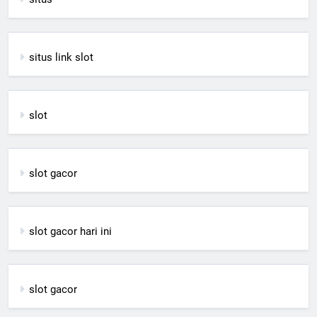
situs link slot
slot
slot gacor
slot gacor hari ini
slot gacor