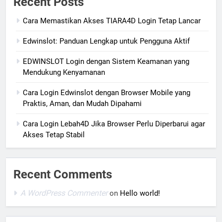
Recent Posts
Cara Memastikan Akses TIARA4D Login Tetap Lancar
Edwinslot: Panduan Lengkap untuk Pengguna Aktif
EDWINSLOT Login dengan Sistem Keamanan yang
Mendukung Kenyamanan
Cara Login Edwinslot dengan Browser Mobile yang
Praktis, Aman, dan Mudah Dipahami
Cara Login Lebah4D Jika Browser Perlu Diperbarui agar
Akses Tetap Stabil
Recent Comments
A WordPress Commenter
on
Hello world!