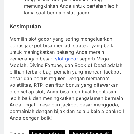
memungkinkan Anda untuk bertahan lebih
lama saat bermain slot gacor.
Kesimpulan
Memilih slot gacor yang sering mengeluarkan
bonus jackpot bisa menjadi strategi yang baik
untuk meningkatkan peluang Anda meraih
kemenangan besar.
slot gacor
seperti Mega
Moolah, Divine Fortune, dan Book of Dead adalah
pilihan terbaik bagi pemain yang mencari jackpot
besar dan bonus reguler. Dengan memahami
volatilitas, RTP, dan fitur bonus yang ditawarkan
oleh setiap slot, Anda bisa membuat keputusan
lebih baik dan meningkatkan pengalaman bermain
Anda. Ingat, meskipun jackpot besar menggoda,
bermainlah dengan bijak dan selalu kelola bankroll
Anda dengan baik!
Tagged:
bonus jackpot
Jackpot Progresif