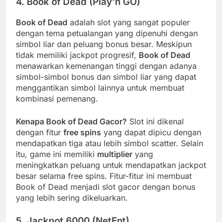
4. Book of Dead (Play’n GO)
Book of Dead
adalah slot yang sangat populer
dengan tema petualangan yang dipenuhi dengan
simbol liar dan peluang bonus besar. Meskipun
tidak memiliki jackpot progresif,
Book of Dead
menawarkan kemenangan tinggi dengan adanya
simbol-simbol bonus dan simbol liar yang dapat
menggantikan simbol lainnya untuk membuat
kombinasi pemenang.
Kenapa Book of Dead Gacor?
Slot ini dikenal
dengan fitur
free spins
yang dapat dipicu dengan
mendapatkan tiga atau lebih simbol scatter. Selain
itu, game ini memiliki
multiplier
yang
meningkatkan peluang untuk mendapatkan jackpot
besar selama free spins. Fitur-fitur ini membuat
Book of Dead menjadi slot gacor dengan bonus
yang lebih sering dikeluarkan.
5. Jackpot 6000 (NetEnt)