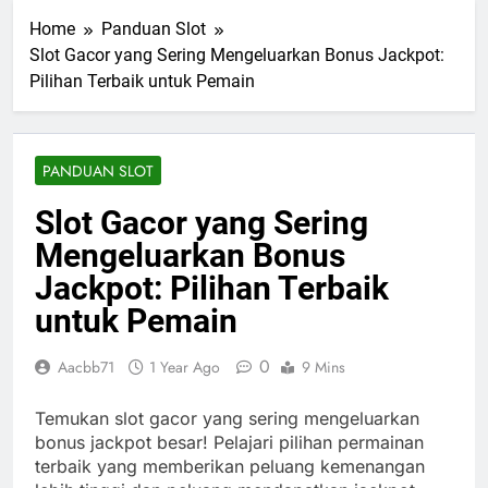
Home
Panduan Slot
Slot Gacor yang Sering Mengeluarkan Bonus Jackpot:
Pilihan Terbaik untuk Pemain
PANDUAN SLOT
Slot Gacor yang Sering
Mengeluarkan Bonus
Jackpot: Pilihan Terbaik
untuk Pemain
0
Aacbb71
1 Year Ago
9 Mins
Temukan slot gacor yang sering mengeluarkan
bonus jackpot besar! Pelajari pilihan permainan
terbaik yang memberikan peluang kemenangan