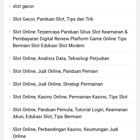
slot gacor
Slot Gacor, Panduan Slot, Tips dan Trik
Slot Online Terpercaya Panduan Situs Slot Keamanan &
Pembayaran Digital Review Platform Game Online Tips
Bermain Slot Edukasi Slot Modern
Slot Online, Analisis Data, Teknologi Perjudian
Slot Online, Judi Online, Panduan Pemain
Slot Online, Judi Online, Strategi Permainan
Slot Online, Kasino Online, Permainan Kasino, Tips Slot
Slot Online, Panduan Pemula, Tutorial Login, Keamanan
Akun, Edukasi Slot, Tips Bermain
Slot Online, Perbandingan Kasino, Keuntungan Judi
Online