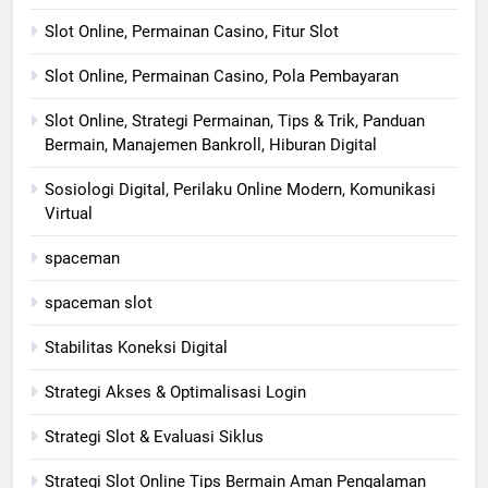
Slot Online, Permainan Casino, Fitur Slot
Slot Online, Permainan Casino, Pola Pembayaran
Slot Online, Strategi Permainan, Tips & Trik, Panduan
Bermain, Manajemen Bankroll, Hiburan Digital
Sosiologi Digital, Perilaku Online Modern, Komunikasi
Virtual
spaceman
spaceman slot
Stabilitas Koneksi Digital
Strategi Akses & Optimalisasi Login
Strategi Slot & Evaluasi Siklus
Strategi Slot Online Tips Bermain Aman Pengalaman