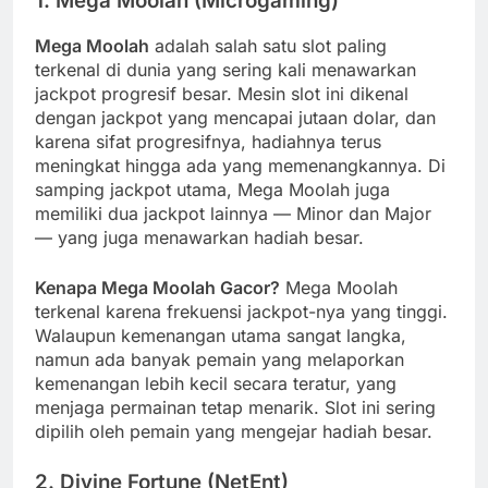
1. Mega Moolah (Microgaming)
Mega Moolah
adalah salah satu slot paling
terkenal di dunia yang sering kali menawarkan
jackpot progresif besar. Mesin slot ini dikenal
dengan jackpot yang mencapai jutaan dolar, dan
karena sifat progresifnya, hadiahnya terus
meningkat hingga ada yang memenangkannya. Di
samping jackpot utama, Mega Moolah juga
memiliki dua jackpot lainnya — Minor dan Major
— yang juga menawarkan hadiah besar.
Kenapa Mega Moolah Gacor?
Mega Moolah
terkenal karena frekuensi jackpot-nya yang tinggi.
Walaupun kemenangan utama sangat langka,
namun ada banyak pemain yang melaporkan
kemenangan lebih kecil secara teratur, yang
menjaga permainan tetap menarik. Slot ini sering
dipilih oleh pemain yang mengejar hadiah besar.
2. Divine Fortune (NetEnt)