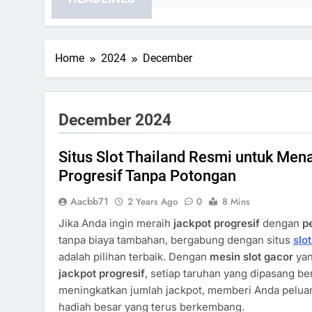
Home
2024
December
December 2024
Situs Slot Thailand Resmi untuk Men
Progresif Tanpa Potongan
Aacbb71
2 Years Ago
0
8 Mins
Jika Anda ingin meraih
jackpot progresif
dengan
p
tanpa biaya tambahan, bergabung dengan situs
slo
adalah pilihan terbaik. Dengan
mesin slot gacor
yan
jackpot progresif
, setiap taruhan yang dipasang be
meningkatkan jumlah jackpot, memberi Anda pelua
hadiah besar yang terus berkembang.