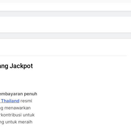
ang Jackpot
embayaran penuh
t Thailand
resmi
g menawarkan
rkontribusi untuk
ng untuk meraih