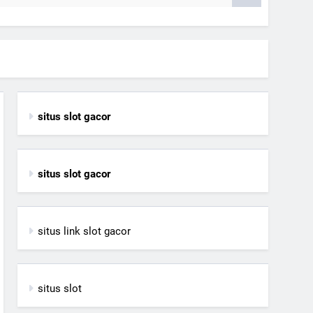
situs slot gacor
situs slot gacor
situs link slot gacor
situs slot