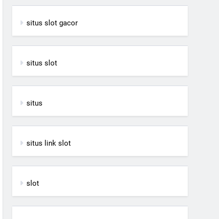
situs slot gacor
situs slot
situs
situs link slot
slot