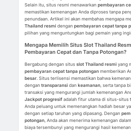
Selain itu, situs resmi menawarkan
pembayaran ce
memastikan kemenangan Anda diproses tanpa peng
penundaan. Artikel ini akan membahas mengapa me
Thailand resmi
dengan
pembayaran cepat tanpa 
pilihan yang menguntungkan bagi pemain yang ing
Mengapa Memilih Situs Slot Thailand Res
Pembayaran Cepat dan Tanpa Potongan?
Bergabung dengan situs
slot Thailand resmi
yang 
pembayaran cepat tanpa potongan
memberikan A
besar
. Situs terlisensi memastikan bahwa kemena
dengan
transparansi
dan
keamanan
, serta tanpa b
transaksi yang mengurangi jumlah kemenangan An
Jackpot progresif
adalah fitur utama di situs-situs
Anda peluang untuk memenangkan hadiah besar ya
dengan setiap taruhan yang dipasang. Dengan
pem
potongan
, Anda akan menerima kemenangan dalam 
biaya tersembunyi yang mengurangi hasil kemenan