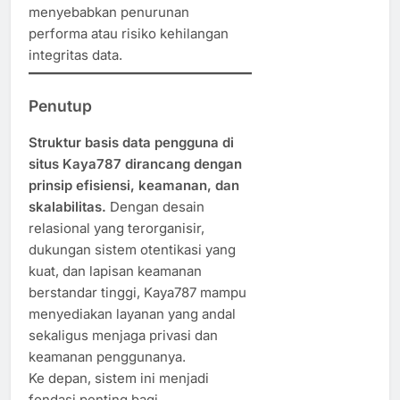
menyebabkan penurunan
performa atau risiko kehilangan
integritas data.
Penutup
Struktur basis data pengguna di
situs Kaya787 dirancang dengan
prinsip efisiensi, keamanan, dan
skalabilitas.
Dengan desain
relasional yang terorganisir,
dukungan sistem otentikasi yang
kuat, dan lapisan keamanan
berstandar tinggi, Kaya787 mampu
menyediakan layanan yang andal
sekaligus menjaga privasi dan
keamanan penggunanya.
Ke depan, sistem ini menjadi
fondasi penting bagi