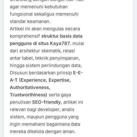
agar memenuhi kebutuhan
fungsional sekaligus memenuhi
standar keamanan.
Artikel ini akan mengulas secara
komprehensif
struktur basis data
pengguna di situs Kaya787
, mulai
dari arsitektur skematik, relasi
antar tabel, teknik penyimpanan,
hingga sistem perlindungan data.
Disusun berdasarkan prinsip
E-E-
A-T (Experience, Expertise,
Authoritativeness,
Trustworthiness)
serta gaya
penulisan
SEO-friendly
, artikel ini
relevan bagi developer, analis
sistem, maupun pengguna yang
ingin memahami bagaimana data
mereka dikelola dengan aman.