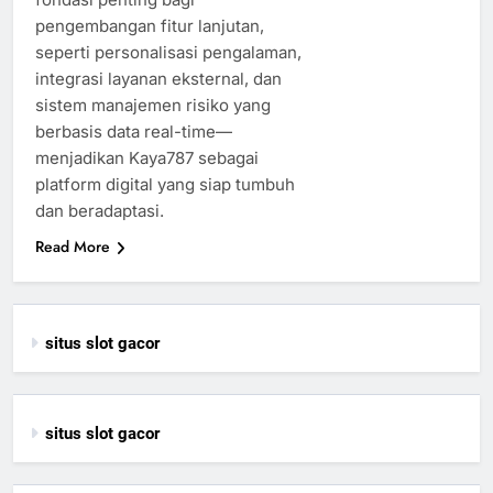
pengembangan fitur lanjutan,
seperti personalisasi pengalaman,
integrasi layanan eksternal, dan
sistem manajemen risiko yang
berbasis data real-time—
menjadikan Kaya787 sebagai
platform digital yang siap tumbuh
dan beradaptasi.
Read More
situs slot gacor
situs slot gacor