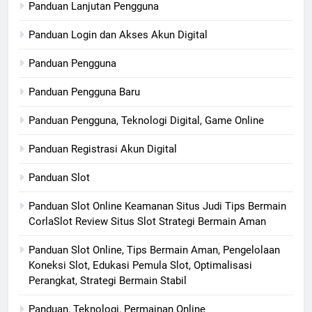
Panduan Lanjutan Pengguna
Panduan Login dan Akses Akun Digital
Panduan Pengguna
Panduan Pengguna Baru
Panduan Pengguna, Teknologi Digital, Game Online
Panduan Registrasi Akun Digital
Panduan Slot
Panduan Slot Online Keamanan Situs Judi Tips Bermain
CorlaSlot Review Situs Slot Strategi Bermain Aman
Panduan Slot Online, Tips Bermain Aman, Pengelolaan
Koneksi Slot, Edukasi Pemula Slot, Optimalisasi
Perangkat, Strategi Bermain Stabil
Panduan, Teknologi, Permainan Online