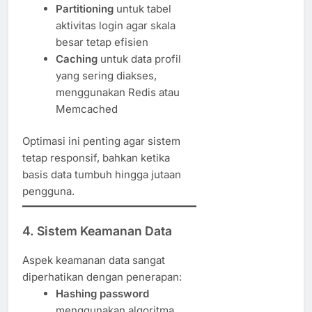
Partitioning
untuk tabel
aktivitas login agar skala
besar tetap efisien
Caching
untuk data profil
yang sering diakses,
menggunakan Redis atau
Memcached
Optimasi ini penting agar sistem
tetap responsif, bahkan ketika
basis data tumbuh hingga jutaan
pengguna.
4. Sistem Keamanan Data
Aspek keamanan data sangat
diperhatikan dengan penerapan:
Hashing password
menggunakan algoritma