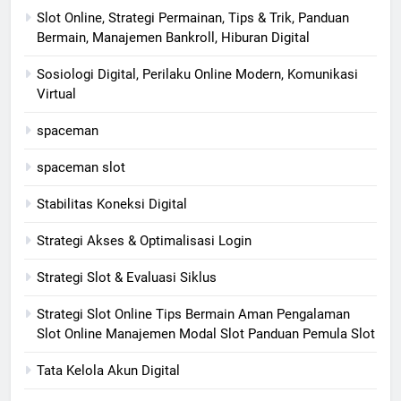
Slot Online, Strategi Permainan, Tips & Trik, Panduan
Bermain, Manajemen Bankroll, Hiburan Digital
Sosiologi Digital, Perilaku Online Modern, Komunikasi
Virtual
spaceman
spaceman slot
Stabilitas Koneksi Digital
Strategi Akses & Optimalisasi Login
Strategi Slot & Evaluasi Siklus
Strategi Slot Online Tips Bermain Aman Pengalaman
Slot Online Manajemen Modal Slot Panduan Pemula Slot
Tata Kelola Akun Digital