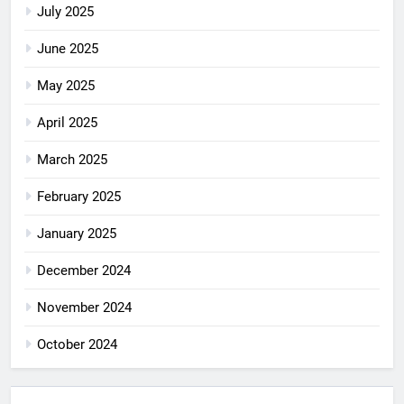
July 2025
June 2025
May 2025
April 2025
March 2025
February 2025
January 2025
December 2024
November 2024
October 2024