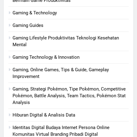
Bermain Game Produktivitas
Gaming & Technology
Gaming Guides
Gaming Lifestyle Produktivitas Teknologi Kesehatan
Mental
Gaming Technology & Innovation
Gaming, Online Games, Tips & Guide, Gameplay
Improvement
Gaming, Strategi Pokémon, Tipe Pokémon, Competitive
Pokémon, Battle Analysis, Team Tactics, Pokémon Stat
Analysis
Hiburan Digital & Analisis Data
Identitas Digital Budaya Internet Persona Online
Komunitas Virtual Branding Pribadi Digital