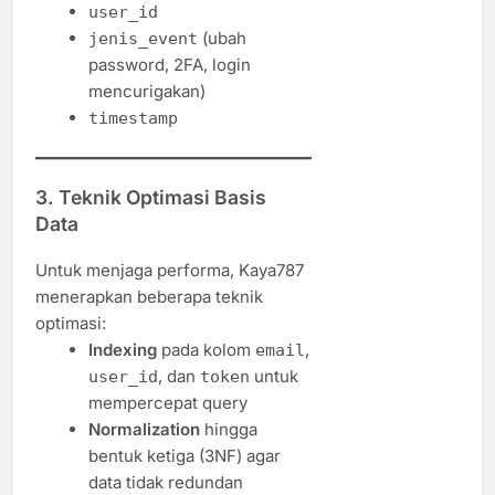
user_id
(ubah
jenis_event
password, 2FA, login
mencurigakan)
timestamp
3. Teknik Optimasi Basis
Data
Untuk menjaga performa, Kaya787
menerapkan beberapa teknik
optimasi:
Indexing
pada kolom
,
email
, dan
untuk
user_id
token
mempercepat query
Normalization
hingga
bentuk ketiga (3NF) agar
data tidak redundan