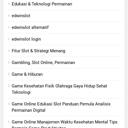
Edukasi & Teknologi Permainan
edwinslot
edwinslot alternatif
edwinslot login
Fitur Slot & Strategi Menang
Gambling, Slot Online, Permainan
Game & Hiburan
Game Kesehatan Fisik Olahraga Gaya Hidup Sehat
Teknologi
Game Online Edukasi Slot Panduan Pemula Analisis
Permainan Digital
Game Online Manajemen Waktu Kesehatan Mental Tips