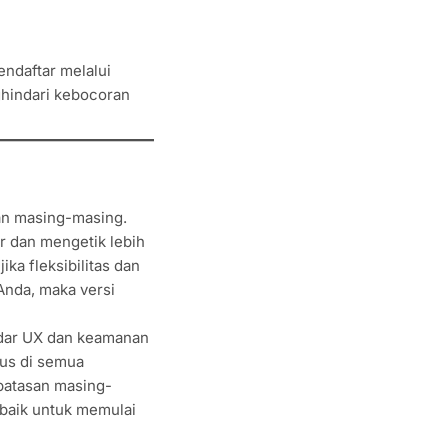
ndaftar melalui
ghindari kebocoran
an masing-masing.
r dan mengetik lebih
ika fleksibilitas dan
Anda, maka versi
ndar UX dan keamanan
lus di semua
batasan masing-
baik untuk memulai