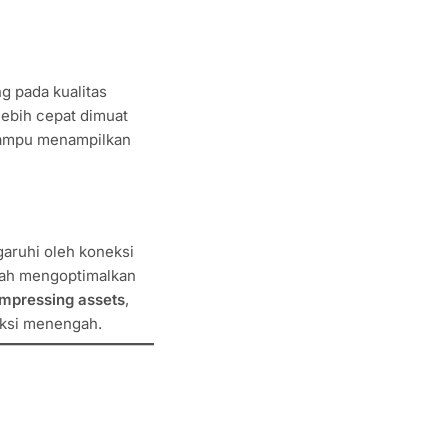
g pada kualitas
lebih cepat dimuat
mampu menampilkan
garuhi oleh koneksi
elah mengoptimalkan
mpressing assets
,
eksi menengah.