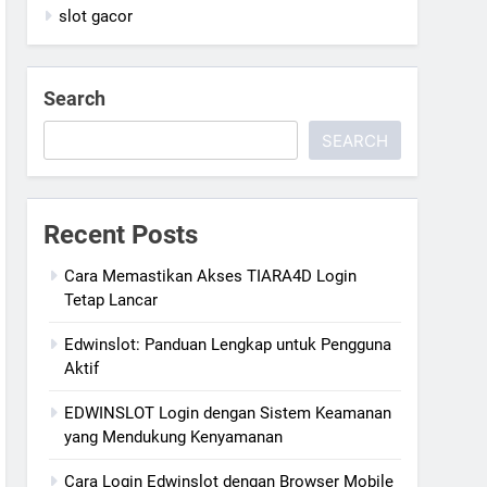
slot gacor
Search
SEARCH
Recent Posts
Cara Memastikan Akses TIARA4D Login
Tetap Lancar
Edwinslot: Panduan Lengkap untuk Pengguna
Aktif
EDWINSLOT Login dengan Sistem Keamanan
yang Mendukung Kenyamanan
Cara Login Edwinslot dengan Browser Mobile