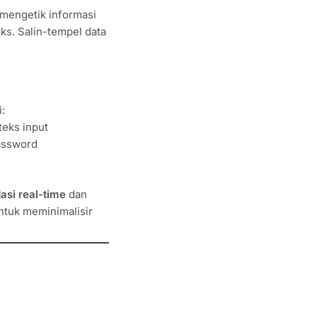
mengetik informasi
ks. Salin-tempel data
:
eks input
assword
dasi real-time
dan
ntuk meminimalisir