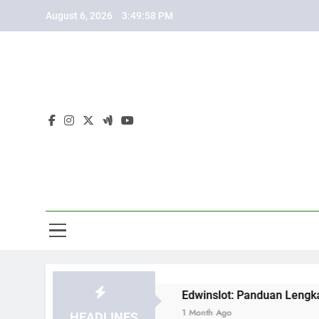
Skip
August 6, 2026
3:49:59 PM
to
content
Cul
Dapatkan K
Login Tetap Lancar
Edwinslot: Panduan Lengkap untuk 
1 Month Ago
HEADLINES