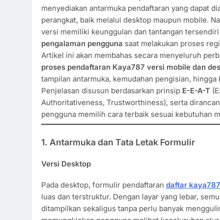
menyediakan antarmuka pendaftaran yang dapat dia
perangkat, baik melalui desktop maupun mobile. 
versi memiliki keunggulan dan tantangan tersendi
pengalaman pengguna
saat melakukan proses regis
Artikel ini akan membahas secara menyeluruh perb
proses pendaftaran Kaya787 versi mobile dan de
tampilan antarmuka, kemudahan pengisian, hingga 
Penjelasan disusun berdasarkan prinsip
E-E-A-T
(E
Authoritativeness, Trustworthiness), serta diranc
pengguna memilih cara terbaik sesuai kebutuhan m
1. Antarmuka dan Tata Letak Formulir
Versi Desktop
Pada desktop, formulir pendaftaran
daftar kaya78
luas dan terstruktur. Dengan layar yang lebar, sem
ditampilkan sekaligus tanpa perlu banyak menggulir.