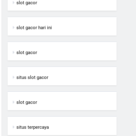
slot gacor
slot gacor hari ini
slot gacor
situs slot gacor
slot gacor
situs terpercaya