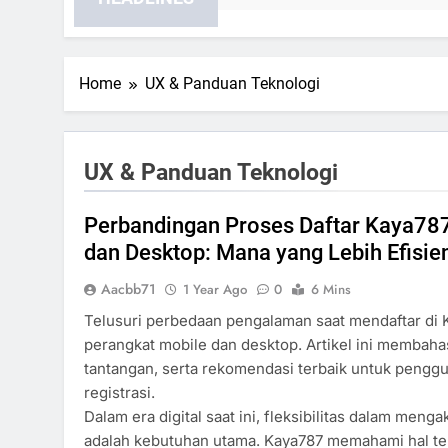
Home
UX & Panduan Teknologi
UX & Panduan Teknologi
Perbandingan Proses Daftar Kaya787
dan Desktop: Mana yang Lebih Efisie
Aacbb71
1 Year Ago
0
6 Mins
Telusuri perbedaan pengalaman saat mendaftar di 
perangkat mobile dan desktop. Artikel ini membah
tantangan, serta rekomendasi terbaik untuk pengg
registrasi.
Dalam era digital saat ini, fleksibilitas dalam men
adalah kebutuhan utama. Kaya787 memahami hal te