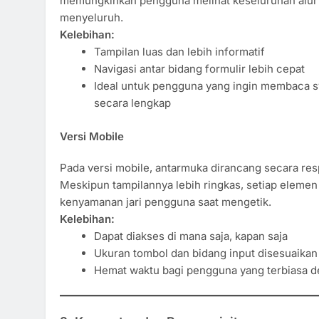
memungkinkan pengguna melihat keseluruhan alur 
menyeluruh.
Kelebihan:
Tampilan luas dan lebih informatif
Navigasi antar bidang formulir lebih cepat
Ideal untuk pengguna yang ingin membaca s
secara lengkap
Versi Mobile
Pada versi mobile, antarmuka dirancang secara resp
Meskipun tampilannya lebih ringkas, setiap elemen
kenyamanan jari pengguna saat mengetik.
Kelebihan:
Dapat diakses di mana saja, kapan saja
Ukuran tombol dan bidang input disesuaikan
Hemat waktu bagi pengguna yang terbiasa 