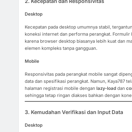
2. Kecepatan dan Responsivitas
Desktop
Kecepatan pada desktop umumnya stabil, tergantun
koneksi internet dan performa perangkat. Formulir 
karena browser desktop biasanya lebih kuat dan 
elemen kompleks tanpa gangguan.
Mobile
Responsivitas pada perangkat mobile sangat dipen
data dan spesifikasi perangkat. Namun, Kaya787 t
halaman registrasi mobile dengan
lazy-load
dan
co
sehingga tetap ringan diakses bahkan dengan kon
3. Kemudahan Verifikasi dan Input Data
Desktop