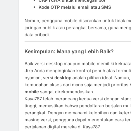
CAPTCHA untuk mencegah bot
Kode OTP melalui email atau SMS
Namun, pengguna mobile disarankan untuk tidak me
jaringan publik atau perangkat bersama, guna men
data pribadi.
Kesimpulan: Mana yang Lebih Baik?
Baik versi desktop maupun mobile memiliki kekuat
Jika Anda menginginkan kontrol penuh atas formuli
nyaman, versi
desktop
adalah pilihan ideal. Namun, j
kemudahan akses dari mana saja menjadi prioritas 
mobile
sangat direkomendasikan.
Kaya787 telah merancang kedua versi dengan sta
tinggi, memastikan bahwa pendaftaran berjalan mu
perangkat. Dengan memahami kelebihan dan keter
masing versi, pengguna dapat menentukan cara ter
perjalanan digital mereka di Kaya787.