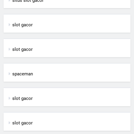
situs slot gacor
slot gacor
slot gacor
spaceman
slot gacor
slot gacor