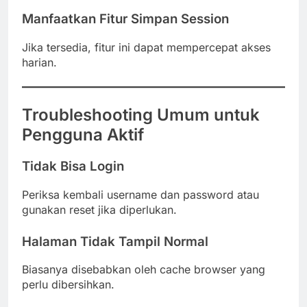
Manfaatkan Fitur Simpan Session
Jika tersedia, fitur ini dapat mempercepat akses
harian.
Troubleshooting Umum untuk
Pengguna Aktif
Tidak Bisa Login
Periksa kembali username dan password atau
gunakan reset jika diperlukan.
Halaman Tidak Tampil Normal
Biasanya disebabkan oleh cache browser yang
perlu dibersihkan.