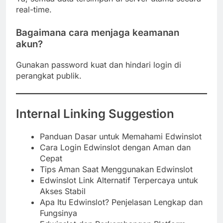
real-time.
Bagaimana cara menjaga keamanan
akun?
Gunakan password kuat dan hindari login di
perangkat publik.
Internal Linking Suggestion
Panduan Dasar untuk Memahami Edwinslot
Cara Login Edwinslot dengan Aman dan
Cepat
Tips Aman Saat Menggunakan Edwinslot
Edwinslot Link Alternatif Terpercaya untuk
Akses Stabil
Apa Itu Edwinslot? Penjelasan Lengkap dan
Fungsinya