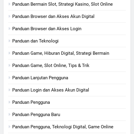
Panduan Bermain Slot, Strategi Kasino, Slot Online
Panduan Browser dan Akses Akun Digital
Panduan Browser dan Akses Login
Panduan dan Teknologi
Panduan Game, Hiburan Digital, Strategi Bermain
Panduan Game, Slot Online, Tips & Trik
Panduan Lanjutan Pengguna
Panduan Login dan Akses Akun Digital
Panduan Pengguna
Panduan Pengguna Baru
Panduan Pengguna, Teknologi Digital, Game Online