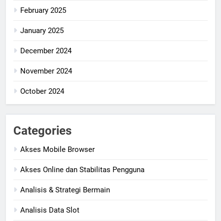
February 2025
January 2025
December 2024
November 2024
October 2024
Categories
Akses Mobile Browser
Akses Online dan Stabilitas Pengguna
Analisis & Strategi Bermain
Analisis Data Slot