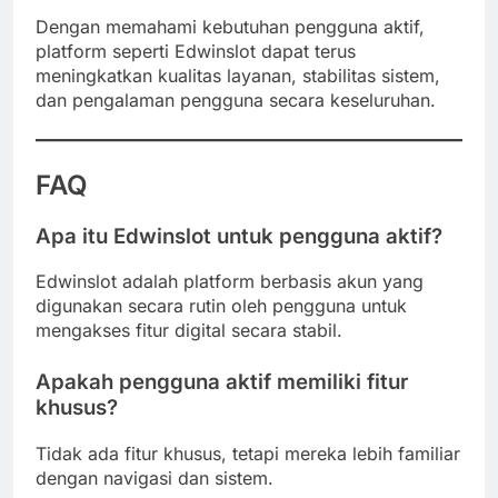
Dengan memahami kebutuhan pengguna aktif,
platform seperti Edwinslot dapat terus
meningkatkan kualitas layanan, stabilitas sistem,
dan pengalaman pengguna secara keseluruhan.
FAQ
Apa itu Edwinslot untuk pengguna aktif?
Edwinslot adalah platform berbasis akun yang
digunakan secara rutin oleh pengguna untuk
mengakses fitur digital secara stabil.
Apakah pengguna aktif memiliki fitur
khusus?
Tidak ada fitur khusus, tetapi mereka lebih familiar
dengan navigasi dan sistem.