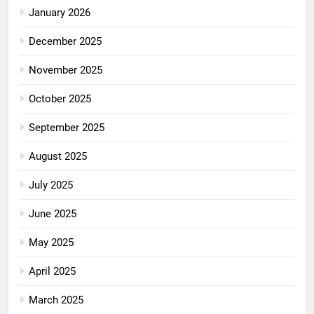
January 2026
December 2025
November 2025
October 2025
September 2025
August 2025
July 2025
June 2025
May 2025
April 2025
March 2025