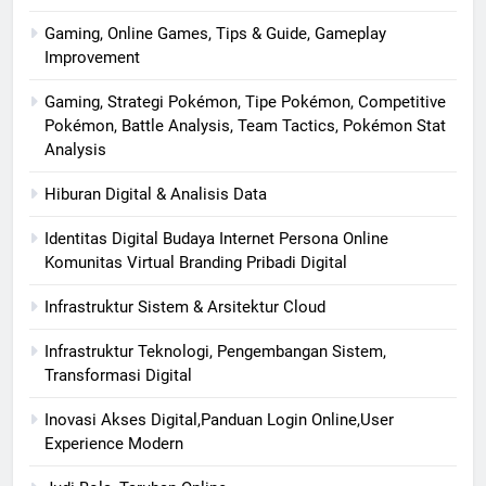
Gaming, Online Games, Tips & Guide, Gameplay
Improvement
Gaming, Strategi Pokémon, Tipe Pokémon, Competitive
Pokémon, Battle Analysis, Team Tactics, Pokémon Stat
Analysis
Hiburan Digital & Analisis Data
Identitas Digital Budaya Internet Persona Online
Komunitas Virtual Branding Pribadi Digital
Infrastruktur Sistem & Arsitektur Cloud
Infrastruktur Teknologi, Pengembangan Sistem,
Transformasi Digital
Inovasi Akses Digital,Panduan Login Online,User
Experience Modern