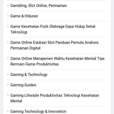
Gambling, Slot Online, Permainan
Game & Hiburan
Game Kesehatan Fisik Olahraga Gaya Hidup Sehat
Teknologi
Game Online Edukasi Slot Panduan Pemula Analisis
Permainan Digital
Game Online Manajemen Waktu Kesehatan Mental Tips
Bermain Game Produktivitas
Gaming & Technology
Gaming Guides
Gaming Lifestyle Produktivitas Teknologi Kesehatan
Mental
Gaming Technology & Innovation