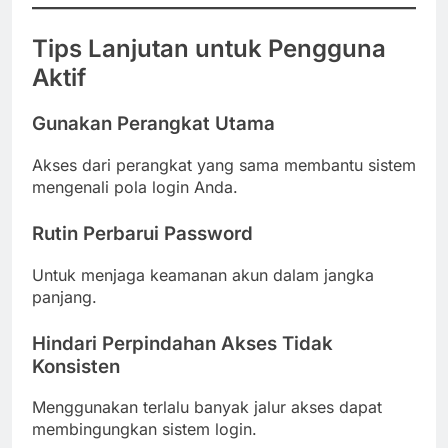
Tips Lanjutan untuk Pengguna
Aktif
Gunakan Perangkat Utama
Akses dari perangkat yang sama membantu sistem
mengenali pola login Anda.
Rutin Perbarui Password
Untuk menjaga keamanan akun dalam jangka
panjang.
Hindari Perpindahan Akses Tidak
Konsisten
Menggunakan terlalu banyak jalur akses dapat
membingungkan sistem login.