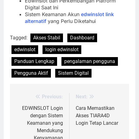
Edwinslot dan Perkembangan Platform
Digital Saat Ini
Sistem Keamanan Akun
edwinslot link
alternatif
yang Perlu Diketahui
Tagged:
Akses Stabil
Dashboard
edwinslot
login edwinslot
Panduan Lengkap
pengalaman pengguna
Pengguna Aktif
Sistem Digital
Previous:
Next:
Post
navigation
EDWINSLOT Login
Cara Memastikan
dengan Sistem
Akses TIARA4D
Keamanan yang
Login Tetap Lancar
Mendukung
Kenyamanan