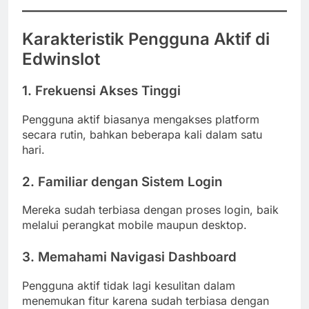
Karakteristik Pengguna Aktif di
Edwinslot
1. Frekuensi Akses Tinggi
Pengguna aktif biasanya mengakses platform
secara rutin, bahkan beberapa kali dalam satu
hari.
2. Familiar dengan Sistem Login
Mereka sudah terbiasa dengan proses login, baik
melalui perangkat mobile maupun desktop.
3. Memahami Navigasi Dashboard
Pengguna aktif tidak lagi kesulitan dalam
menemukan fitur karena sudah terbiasa dengan