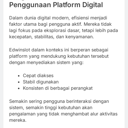
Penggunaan Platform Digital
Dalam dunia digital modern, efisiensi menjadi
faktor utama bagi pengguna aktif. Mereka tidak
lagi fokus pada eksplorasi dasar, tetapi lebih pada
kecepatan, stabilitas, dan kenyamanan.
Edwinslot dalam konteks ini berperan sebagai
platform yang mendukung kebutuhan tersebut
dengan menyediakan sistem yang:
Cepat diakses
Stabil digunakan
Konsisten di berbagai perangkat
Semakin sering pengguna berinteraksi dengan
sistem, semakin tinggi kebutuhan akan
pengalaman yang tidak menghambat alur aktivitas
mereka.