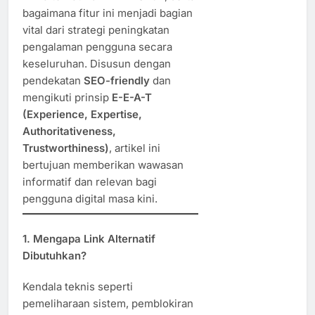
bagaimana fitur ini menjadi bagian
vital dari strategi peningkatan
pengalaman pengguna secara
keseluruhan. Disusun dengan
pendekatan
SEO-friendly
dan
mengikuti prinsip
E-E-A-T
(Experience, Expertise,
Authoritativeness,
Trustworthiness)
, artikel ini
bertujuan memberikan wawasan
informatif dan relevan bagi
pengguna digital masa kini.
1. Mengapa Link Alternatif
Dibutuhkan?
Kendala teknis seperti
pemeliharaan sistem, pemblokiran