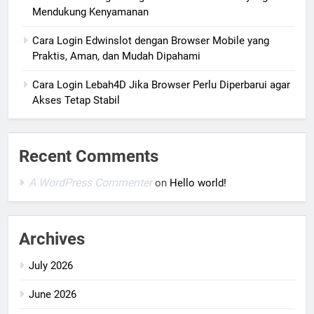
Mendukung Kenyamanan
Cara Login Edwinslot dengan Browser Mobile yang
Praktis, Aman, dan Mudah Dipahami
Cara Login Lebah4D Jika Browser Perlu Diperbarui agar
Akses Tetap Stabil
Recent Comments
A WordPress Commenter
on
Hello world!
Archives
July 2026
June 2026