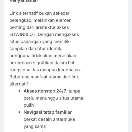
Kenyamanan
Link alternatif bukan sekadar
pelengkap, melainkan elemen
penting dari arsitektur akses
EDWINSLOT. Dengan mengakses
situs cadangan yang memiliki
tampilan dan fitur identik,
pengguna tidak akan merasakan
perbedaan signifikan dalam hal
fungsionalitas maupun kecepatan.
Beberapa manfaat utama dari link
alternatif:
Akses nonstop 24/7
, tanpa
perlu menunggu situs utama
pulih
Navigasi tetap familiar
berkat desain antarmuka
yang sama