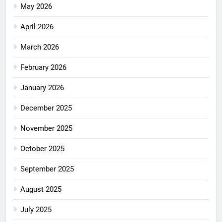
May 2026
April 2026
March 2026
February 2026
January 2026
December 2025
November 2025
October 2025
September 2025
August 2025
July 2025