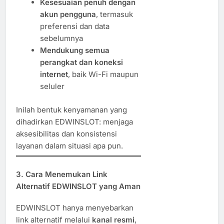
Kesesuaian penuh dengan
akun pengguna
, termasuk
preferensi dan data
sebelumnya
Mendukung semua
perangkat dan koneksi
internet
, baik Wi-Fi maupun
seluler
Inilah bentuk kenyamanan yang
dihadirkan EDWINSLOT: menjaga
aksesibilitas dan konsistensi
layanan dalam situasi apa pun.
3. Cara Menemukan Link
Alternatif EDWINSLOT yang Aman
EDWINSLOT hanya menyebarkan
link alternatif melalui
kanal resmi
,