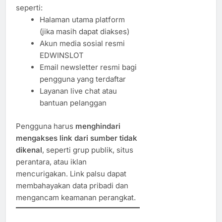
seperti:
Halaman utama platform
(jika masih dapat diakses)
Akun media sosial resmi
EDWINSLOT
Email newsletter resmi bagi
pengguna yang terdaftar
Layanan live chat atau
bantuan pelanggan
Pengguna harus
menghindari
mengakses link dari sumber tidak
dikenal
, seperti grup publik, situs
perantara, atau iklan
mencurigakan. Link palsu dapat
membahayakan data pribadi dan
mengancam keamanan perangkat.