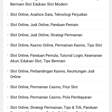
Bermain Slot Edukasi Slot Modern
Slot Online, Analisis Data, Teknologi Perjudian
Slot Online, Judi Online, Panduan Pemain
Slot Online, Judi Online, Strategi Permainan
Slot Online, Kasino Online, Permainan Kasino, Tips Slot
Slot Online, Panduan Pemula, Tutorial Login, Keamanan
Akun, Edukasi Slot, Tips Bermain
Slot Online, Perbandingan Kasino, Keuntungan Judi
Online
Slot Online, Permainan Casino, Fitur Slot
Slot Online, Permainan Casino, Pola Pembayaran
Slot Online, Strategi Permainan, Tips & Trik, Panduan