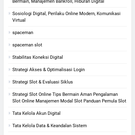
Bermain, Manajemen Bankroll, Hiburan Digital
Sosiologi Digital, Perilaku Online Modern, Komunikasi
Virtual
spaceman
spaceman slot
Stabilitas Koneksi Digital
Strategi Akses & Optimalisasi Login
Strategi Slot & Evaluasi Siklus
Strategi Slot Online Tips Bermain Aman Pengalaman
Slot Online Manajemen Modal Slot Panduan Pemula Slot
Tata Kelola Akun Digital
Tata Kelola Data & Keandalan Sistem