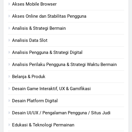
Akses Mobile Browser
Akses Online dan Stabilitas Pengguna
Analisis & Strategi Bermain
Analisis Data Slot
Analisis Pengguna & Strategi Digital
Analisis Perilaku Pengguna & Strategi Waktu Bermain
Belanja & Produk
Desain Game Interaktif, UX & Gamifikasi
Desain Platform Digital
Desain UI/UX / Pengalaman Pengguna / Situs Judi
Edukasi & Teknologi Permainan