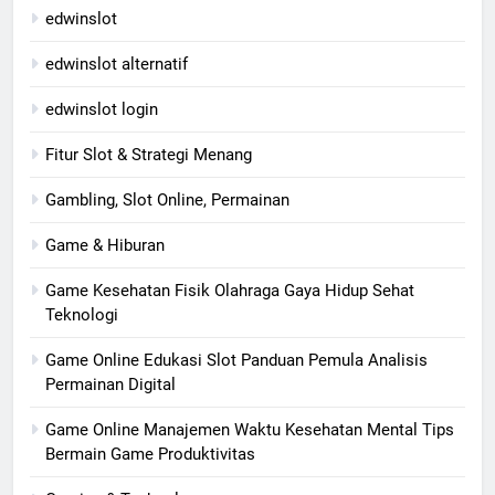
edwinslot
edwinslot alternatif
edwinslot login
Fitur Slot & Strategi Menang
Gambling, Slot Online, Permainan
Game & Hiburan
Game Kesehatan Fisik Olahraga Gaya Hidup Sehat
Teknologi
Game Online Edukasi Slot Panduan Pemula Analisis
Permainan Digital
Game Online Manajemen Waktu Kesehatan Mental Tips
Bermain Game Produktivitas