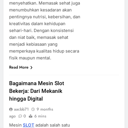
menyehatkan. Memasak sehat juga
menumbuhkan kesadaran akan
pentingnya nutrisi, kebersihan, dan
kreativitas dalam kehidupan
sehari-hari. Dengan konsistensi
dan niat baik, memasak sehat
menjadi kebiasaan yang
memperkaya kualitas hidup secara
fisik maupun mental.
Read More
Bagaimana Mesin Slot
Bekerja: Dari Mekanik
hingga Digital
aacbb71
9 months
ago
0
6 mins
Mesin
SLOT
adalah salah satu