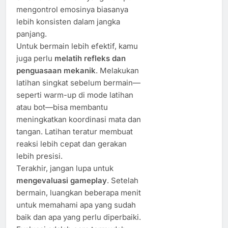
mengontrol emosinya biasanya
lebih konsisten dalam jangka
panjang.
Untuk bermain lebih efektif, kamu
juga perlu
melatih refleks dan
penguasaan mekanik
. Melakukan
latihan singkat sebelum bermain—
seperti warm-up di mode latihan
atau bot—bisa membantu
meningkatkan koordinasi mata dan
tangan. Latihan teratur membuat
reaksi lebih cepat dan gerakan
lebih presisi.
Terakhir, jangan lupa untuk
mengevaluasi gameplay
. Setelah
bermain, luangkan beberapa menit
untuk memahami apa yang sudah
baik dan apa yang perlu diperbaiki.