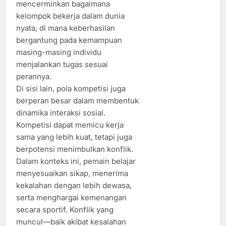
mencerminkan bagaimana
kelompok bekerja dalam dunia
nyata, di mana keberhasilan
bergantung pada kemampuan
masing-masing individu
menjalankan tugas sesuai
perannya.
Di sisi lain, pola kompetisi juga
berperan besar dalam membentuk
dinamika interaksi sosial.
Kompetisi dapat memicu kerja
sama yang lebih kuat, tetapi juga
berpotensi menimbulkan konflik.
Dalam konteks ini, pemain belajar
menyesuaikan sikap, menerima
kekalahan dengan lebih dewasa,
serta menghargai kemenangan
secara sportif. Konflik yang
muncul—baik akibat kesalahan