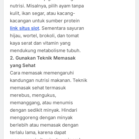
nutrisi. Misalnya, pilih ayam tanpa
kulit, ikan segar, atau kacang-
kacangan untuk sumber protein
link situs slot
. Sementara sayuran
hijau, wortel, brokoli, dan tomat
kaya serat dan vitamin yang
mendukung metabolisme tubuh.
2. Gunakan Teknik Memasak
yang Sehat
Cara memasak memengaruhi
kandungan nutrisi makanan. Teknik
memasak sehat termasuk
merebus, mengukus,
memanggang, atau menumis
dengan sedikit minyak. Hindari
menggoreng dengan minyak
berlebih atau memasak dengan
terlalu lama, karena dapat