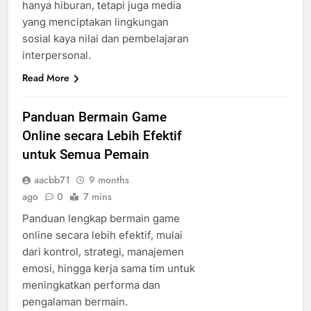
hanya hiburan, tetapi juga media
yang menciptakan lingkungan
sosial kaya nilai dan pembelajaran
interpersonal.
Read More
Panduan Bermain Game
Online secara Lebih Efektif
untuk Semua Pemain
aacbb71
9 months
ago
0
7 mins
Panduan lengkap bermain game
online secara lebih efektif, mulai
dari kontrol, strategi, manajemen
emosi, hingga kerja sama tim untuk
meningkatkan performa dan
pengalaman bermain.