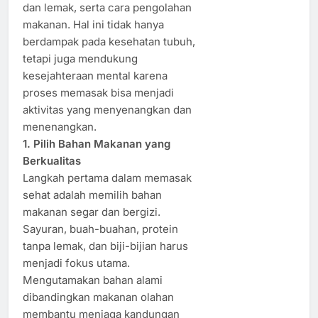
dan lemak, serta cara pengolahan
makanan. Hal ini tidak hanya
berdampak pada kesehatan tubuh,
tetapi juga mendukung
kesejahteraan mental karena
proses memasak bisa menjadi
aktivitas yang menyenangkan dan
menenangkan.
1. Pilih Bahan Makanan yang
Berkualitas
Langkah pertama dalam memasak
sehat adalah memilih bahan
makanan segar dan bergizi.
Sayuran, buah-buahan, protein
tanpa lemak, dan biji-bijian harus
menjadi fokus utama.
Mengutamakan bahan alami
dibandingkan makanan olahan
membantu menjaga kandungan