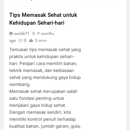
Tips Memasak Sehat untuk
Kehidupan Sehari-hari
aacbb71
9 months
ago
0
5 mins
Temukan tips memasak sehat yang
praktis untuk kehidupan sehari-
hari. Pelajari cara memilih bahan,
teknik memasak, dan kebiasaan
sehat yang mendukung gaya hidup
seimbang.
Memasak sehat merupakan salah
satu fondasi penting untuk
menjalani gaya hidup sehat.
Dengan memasak sendiri, kita
memiliki kontrol penuh terhadap
kualitas bahan, jumlah garam, gula,