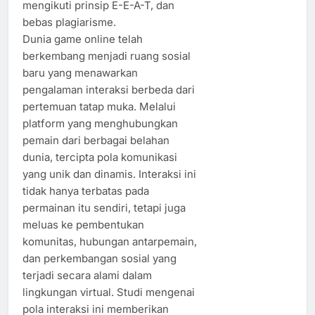
mengikuti prinsip E-E-A-T, dan
bebas plagiarisme.
Dunia game online telah
berkembang menjadi ruang sosial
baru yang menawarkan
pengalaman interaksi berbeda dari
pertemuan tatap muka. Melalui
platform yang menghubungkan
pemain dari berbagai belahan
dunia, tercipta pola komunikasi
yang unik dan dinamis. Interaksi ini
tidak hanya terbatas pada
permainan itu sendiri, tetapi juga
meluas ke pembentukan
komunitas, hubungan antarpemain,
dan perkembangan sosial yang
terjadi secara alami dalam
lingkungan virtual. Studi mengenai
pola interaksi ini memberikan