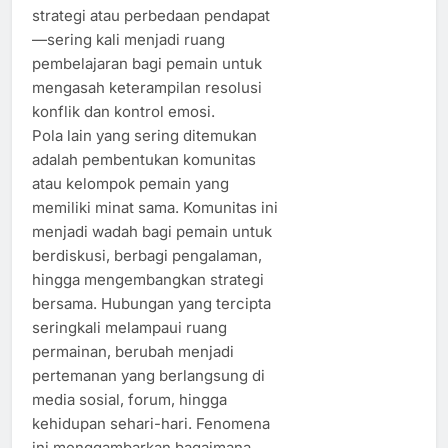
strategi atau perbedaan pendapat
—sering kali menjadi ruang
pembelajaran bagi pemain untuk
mengasah keterampilan resolusi
konflik dan kontrol emosi.
Pola lain yang sering ditemukan
adalah pembentukan komunitas
atau kelompok pemain yang
memiliki minat sama. Komunitas ini
menjadi wadah bagi pemain untuk
berdiskusi, berbagi pengalaman,
hingga mengembangkan strategi
bersama. Hubungan yang tercipta
seringkali melampaui ruang
permainan, berubah menjadi
pertemanan yang berlangsung di
media sosial, forum, hingga
kehidupan sehari-hari. Fenomena
ini menggambarkan bagaimana