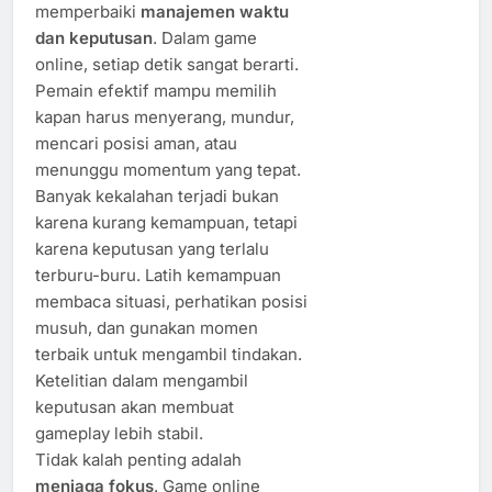
memperbaiki
manajemen waktu
dan keputusan
. Dalam game
online, setiap detik sangat berarti.
Pemain efektif mampu memilih
kapan harus menyerang, mundur,
mencari posisi aman, atau
menunggu momentum yang tepat.
Banyak kekalahan terjadi bukan
karena kurang kemampuan, tetapi
karena keputusan yang terlalu
terburu-buru. Latih kemampuan
membaca situasi, perhatikan posisi
musuh, dan gunakan momen
terbaik untuk mengambil tindakan.
Ketelitian dalam mengambil
keputusan akan membuat
gameplay lebih stabil.
Tidak kalah penting adalah
menjaga fokus
. Game online