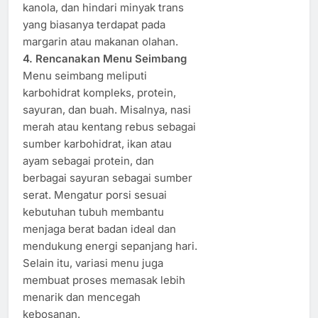
kanola, dan hindari minyak trans
yang biasanya terdapat pada
margarin atau makanan olahan.
4. Rencanakan Menu Seimbang
Menu seimbang meliputi
karbohidrat kompleks, protein,
sayuran, dan buah. Misalnya, nasi
merah atau kentang rebus sebagai
sumber karbohidrat, ikan atau
ayam sebagai protein, dan
berbagai sayuran sebagai sumber
serat. Mengatur porsi sesuai
kebutuhan tubuh membantu
menjaga berat badan ideal dan
mendukung energi sepanjang hari.
Selain itu, variasi menu juga
membuat proses memasak lebih
menarik dan mencegah
kebosanan.