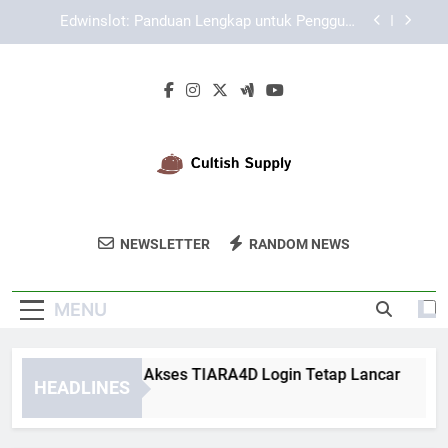
Skip
EDWINSLOT Login dengan Sistem Keamanan
to
yang Mendukung Kenyamanan
content
Cara Login Edwinslot dengan Browser Mobile
yang Praktis, Aman, dan Mudah Dipahami
Cara Memastikan Akses TIARA4D Login Tetap
Lancar
Edwinslot: Panduan Lengkap untuk Pengguna
Aktif
EDWINSLOT Login dengan Sistem Keamanan
yang Mendukung Kenyamanan
Cultish Supply
Dapatkan Koleksi Streetwear Keren Di
Cara Login Edwinslot dengan Browser Mobile
NEWSLETTER
RANDOM NEWS
yang Praktis, Aman, dan Mudah Dipahami
Cultish Supply.
MENU
ra Memastikan Akses TIARA4D Login Tetap Lancar
Edw
HEADLINES
Weeks Ago
1 Mo