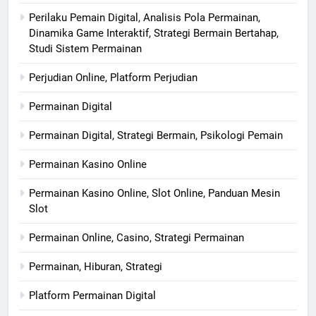
Perilaku Pemain Digital, Analisis Pola Permainan,
Dinamika Game Interaktif, Strategi Bermain Bertahap,
Studi Sistem Permainan
Perjudian Online, Platform Perjudian
Permainan Digital
Permainan Digital, Strategi Bermain, Psikologi Pemain
Permainan Kasino Online
Permainan Kasino Online, Slot Online, Panduan Mesin
Slot
Permainan Online, Casino, Strategi Permainan
Permainan, Hiburan, Strategi
Platform Permainan Digital