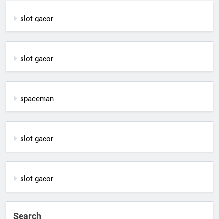
slot gacor
slot gacor
spaceman
slot gacor
slot gacor
Search