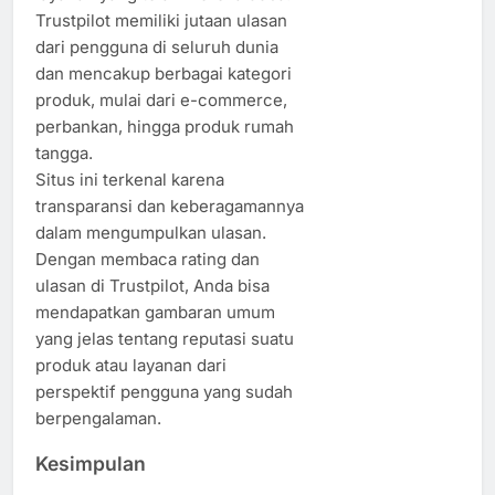
Trustpilot memiliki jutaan ulasan
dari pengguna di seluruh dunia
dan mencakup berbagai kategori
produk, mulai dari e-commerce,
perbankan, hingga produk rumah
tangga.
Situs ini terkenal karena
transparansi dan keberagamannya
dalam mengumpulkan ulasan.
Dengan membaca rating dan
ulasan di Trustpilot, Anda bisa
mendapatkan gambaran umum
yang jelas tentang reputasi suatu
produk atau layanan dari
perspektif pengguna yang sudah
berpengalaman.
Kesimpulan