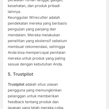
kesehatan, dan produk pribadi
lainnya.
Keunggulan Wirecutter adalah
pendekatan mereka yang berbasis
pengujian yang panjang dan
mendalam. Mereka melakukan
penelitian yang ekstensif sebelum
membuat rekomendasi, sehingga
Anda bisa mempercayai penilaian
mereka untuk produk yang paling
sesuai dengan kebutuhan Anda.
5.
Trustpilot
Trustpilot
adalah situs ulasan
pengguna yang memungkinkan
pelanggan untuk memberikan
feedback tentang produk dan
layanan yang telah mereka coba.