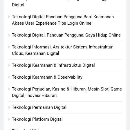
Digital
Teknologi Digital Panduan Pengguna Baru Keamanan
Akses User Experience Tips Login Online
Teknologi Digital, Panduan Pengguna, Gaya Hidup Online
Teknologi Informasi, Arsitektur Sistem, Infrastruktur
Cloud, Keamanan Digital
Teknologi Keamanan & Infrastruktur Digital
Teknologi Keamanan & Observability
Teknologi Perjudian, Kasino & Hiburan, Mesin Slot, Game
Digital, Inovasi Hiburan
Teknologi Permainan Digital
Teknologi Platform Digital