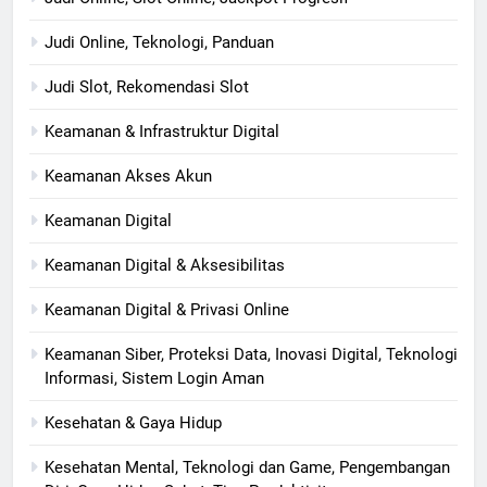
Judi Online, Teknologi, Panduan
Judi Slot, Rekomendasi Slot
Keamanan & Infrastruktur Digital
Keamanan Akses Akun
Keamanan Digital
Keamanan Digital & Aksesibilitas
Keamanan Digital & Privasi Online
Keamanan Siber, Proteksi Data, Inovasi Digital, Teknologi
Informasi, Sistem Login Aman
Kesehatan & Gaya Hidup
Kesehatan Mental, Teknologi dan Game, Pengembangan