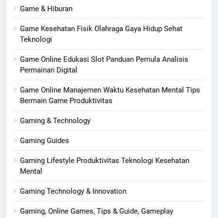
Game & Hiburan
Game Kesehatan Fisik Olahraga Gaya Hidup Sehat
Teknologi
Game Online Edukasi Slot Panduan Pemula Analisis
Permainan Digital
Game Online Manajemen Waktu Kesehatan Mental Tips
Bermain Game Produktivitas
Gaming & Technology
Gaming Guides
Gaming Lifestyle Produktivitas Teknologi Kesehatan
Mental
Gaming Technology & Innovation
Gaming, Online Games, Tips & Guide, Gameplay