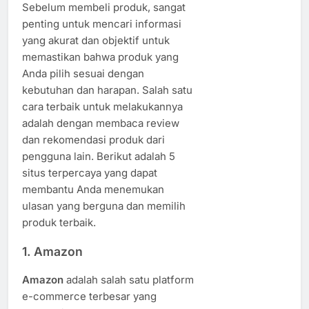
Sebelum membeli produk, sangat
penting untuk mencari informasi
yang akurat dan objektif untuk
memastikan bahwa produk yang
Anda pilih sesuai dengan
kebutuhan dan harapan. Salah satu
cara terbaik untuk melakukannya
adalah dengan membaca review
dan rekomendasi produk dari
pengguna lain. Berikut adalah 5
situs terpercaya yang dapat
membantu Anda menemukan
ulasan yang berguna dan memilih
produk terbaik.
1.
Amazon
Amazon
adalah salah satu platform
e-commerce terbesar yang