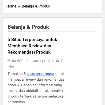
Home
Belanja & Produk
Belanja & Produk
5 Situs Terpercaya untuk
Membaca Review dan
Rekomendasi Produk
aacbb71
1 year ago
0
5
mins
Temukan 5
situs terpercaya
untuk
membaca review dan rekomendasi
produk. Dapatkan informasi yang
akurat dan objektif untuk memilih
produk terbaik sebelum melakukan
pembelian.