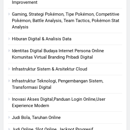
Improvement
Gaming, Strategi Pokémon, Tipe Pokémon, Competitive
Pokémon, Battle Analysis, Team Tactics, Pokémon Stat
Analysis
Hiburan Digital & Analisis Data
Identitas Digital Budaya Internet Persona Online
Komunitas Virtual Branding Pribadi Digital
Infrastruktur Sistem & Arsitektur Cloud
Infrastruktur Teknologi, Pengembangan Sistem,
Transformasi Digital
Inovasi Akses Digital,Panduan Login Online,User
Experience Modern
Judi Bola, Taruhan Online
Judi Online, Slot Online, Jackpot Progresif