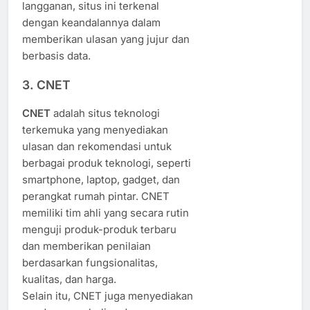
langganan, situs ini terkenal
dengan keandalannya dalam
memberikan ulasan yang jujur dan
berbasis data.
3.
CNET
CNET
adalah situs teknologi
terkemuka yang menyediakan
ulasan dan rekomendasi untuk
berbagai produk teknologi, seperti
smartphone, laptop, gadget, dan
perangkat rumah pintar. CNET
memiliki tim ahli yang secara rutin
menguji produk-produk terbaru
dan memberikan penilaian
berdasarkan fungsionalitas,
kualitas, dan harga.
Selain itu, CNET juga menyediakan