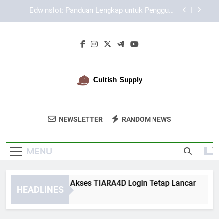
Skip
EDWINSLOT Login dengan Sistem Keamanan
to
yang Mendukung Kenyamanan
content
Cara Login Edwinslot dengan Browser Mobile
yang Praktis, Aman, dan Mudah Dipahami
Cara Memastikan Akses TIARA4D Login Tetap
Lancar
Edwinslot: Panduan Lengkap untuk Pengguna
Aktif
EDWINSLOT Login dengan Sistem Keamanan
yang Mendukung Kenyamanan
Cultish Supply
Dapatkan Koleksi Streetwear Keren Di
Cara Login Edwinslot dengan Browser Mobile
NEWSLETTER
RANDOM NEWS
yang Praktis, Aman, dan Mudah Dipahami
Cultish Supply.
MENU
ra Memastikan Akses TIARA4D Login Tetap Lancar
Edw
HEADLINES
Weeks Ago
1 Mo