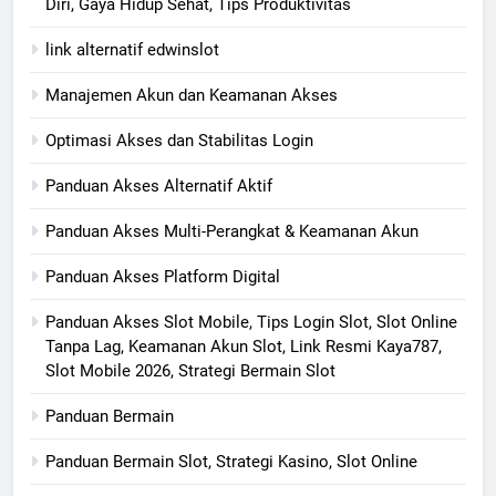
Diri, Gaya Hidup Sehat, Tips Produktivitas
link alternatif edwinslot
Manajemen Akun dan Keamanan Akses
Optimasi Akses dan Stabilitas Login
Panduan Akses Alternatif Aktif
Panduan Akses Multi-Perangkat & Keamanan Akun
Panduan Akses Platform Digital
Panduan Akses Slot Mobile, Tips Login Slot, Slot Online
Tanpa Lag, Keamanan Akun Slot, Link Resmi Kaya787,
Slot Mobile 2026, Strategi Bermain Slot
Panduan Bermain
Panduan Bermain Slot, Strategi Kasino, Slot Online