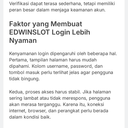
Verifikasi dapat terasa sederhana, tetapi memiliki
peran besar dalam menjaga keamanan akun.
Faktor yang Membuat
EDWINSLOT Login Lebih
Nyaman
Kenyamanan login dipengaruhi oleh beberapa hal.
Pertama, tampilan halaman harus mudah
dipahami. Kolom username, password, dan
tombol masuk perlu terlihat jelas agar pengguna
tidak bingung.
Kedua, proses akses harus stabil. Jika halaman
sering lambat atau tidak merespons, pengguna
akan merasa terganggu. Karena itu, koneksi
internet, browser, dan perangkat perlu berada
dalam kondisi baik.