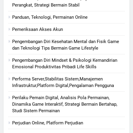
Perangkat, Strategi Bermain Stabil
Panduan, Teknologi, Permainan Online
Pemeriksaan Akses Akun
Pengembangan Diri Kesehatan Mental dan Fisik Game
dan Teknologi Tips Bermain Game Lifestyle
Pengembangan Diri Mindset & Psikologi Kemandirian
Emosional Produktivitas Pribadi Life Skills
Performa Server,Stabilitas Sistem,Manajemen
Infrastruktur,Platform Digital,Pengalaman Pengguna
Perilaku Pemain Digital, Analisis Pola Permainan,
Dinamika Game Interaktif, Strategi Bermain Bertahap,
Studi Sistem Permainan
Perjudian Online, Platform Perjudian