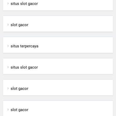
situs slot gacor
slot gacor
situs terpercaya
situs slot gacor
slot gacor
slot gacor