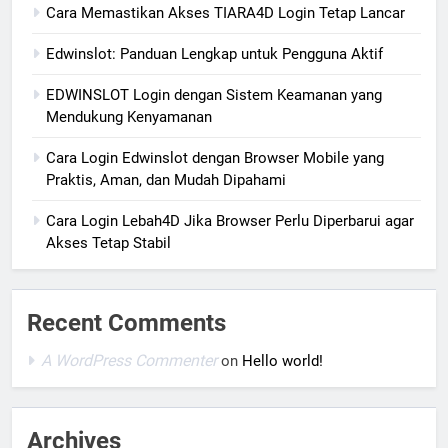
Cara Memastikan Akses TIARA4D Login Tetap Lancar
Edwinslot: Panduan Lengkap untuk Pengguna Aktif
EDWINSLOT Login dengan Sistem Keamanan yang
Mendukung Kenyamanan
Cara Login Edwinslot dengan Browser Mobile yang
Praktis, Aman, dan Mudah Dipahami
Cara Login Lebah4D Jika Browser Perlu Diperbarui agar
Akses Tetap Stabil
Recent Comments
A WordPress Commenter
on
Hello world!
Archives