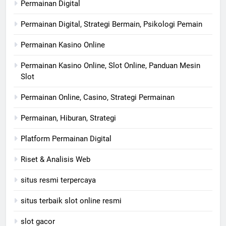
Permainan Digital
Permainan Digital, Strategi Bermain, Psikologi Pemain
Permainan Kasino Online
Permainan Kasino Online, Slot Online, Panduan Mesin
Slot
Permainan Online, Casino, Strategi Permainan
Permainan, Hiburan, Strategi
Platform Permainan Digital
Riset & Analisis Web
situs resmi terpercaya
situs terbaik slot online resmi
slot gacor