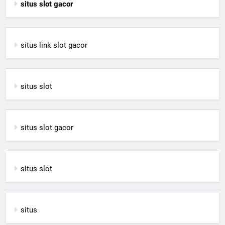
situs slot gacor
situs link slot gacor
situs slot
situs slot gacor
situs slot
situs