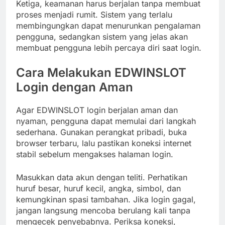
Ketiga, keamanan harus berjalan tanpa membuat
proses menjadi rumit. Sistem yang terlalu
membingungkan dapat menurunkan pengalaman
pengguna, sedangkan sistem yang jelas akan
membuat pengguna lebih percaya diri saat login.
Cara Melakukan EDWINSLOT
Login dengan Aman
Agar EDWINSLOT login berjalan aman dan
nyaman, pengguna dapat memulai dari langkah
sederhana. Gunakan perangkat pribadi, buka
browser terbaru, lalu pastikan koneksi internet
stabil sebelum mengakses halaman login.
Masukkan data akun dengan teliti. Perhatikan
huruf besar, huruf kecil, angka, simbol, dan
kemungkinan spasi tambahan. Jika login gagal,
jangan langsung mencoba berulang kali tanpa
mengecek penyebabnya. Periksa koneksi,