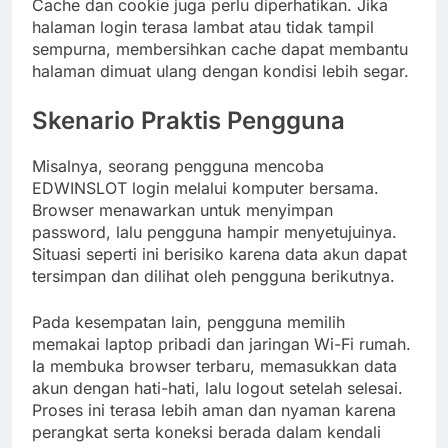
Cache dan cookie juga perlu diperhatikan. Jika
halaman login terasa lambat atau tidak tampil
sempurna, membersihkan cache dapat membantu
halaman dimuat ulang dengan kondisi lebih segar.
Skenario Praktis Pengguna
Misalnya, seorang pengguna mencoba
EDWINSLOT login melalui komputer bersama.
Browser menawarkan untuk menyimpan
password, lalu pengguna hampir menyetujuinya.
Situasi seperti ini berisiko karena data akun dapat
tersimpan dan dilihat oleh pengguna berikutnya.
Pada kesempatan lain, pengguna memilih
memakai laptop pribadi dan jaringan Wi-Fi rumah.
Ia membuka browser terbaru, memasukkan data
akun dengan hati-hati, lalu logout setelah selesai.
Proses ini terasa lebih aman dan nyaman karena
perangkat serta koneksi berada dalam kendali