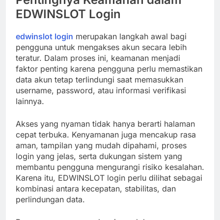
EDWINSLOT Login
edwinslot login
merupakan langkah awal bagi
pengguna untuk mengakses akun secara lebih
teratur. Dalam proses ini, keamanan menjadi
faktor penting karena pengguna perlu memastikan
data akun tetap terlindungi saat memasukkan
username, password, atau informasi verifikasi
lainnya.
Akses yang nyaman tidak hanya berarti halaman
cepat terbuka. Kenyamanan juga mencakup rasa
aman, tampilan yang mudah dipahami, proses
login yang jelas, serta dukungan sistem yang
membantu pengguna mengurangi risiko kesalahan.
Karena itu, EDWINSLOT login perlu dilihat sebagai
kombinasi antara kecepatan, stabilitas, dan
perlindungan data.