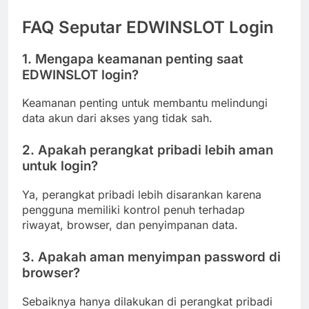
FAQ Seputar EDWINSLOT Login
1. Mengapa keamanan penting saat
EDWINSLOT login?
Keamanan penting untuk membantu melindungi
data akun dari akses yang tidak sah.
2. Apakah perangkat pribadi lebih aman
untuk login?
Ya, perangkat pribadi lebih disarankan karena
pengguna memiliki kontrol penuh terhadap
riwayat, browser, dan penyimpanan data.
3. Apakah aman menyimpan password di
browser?
Sebaiknya hanya dilakukan di perangkat pribadi