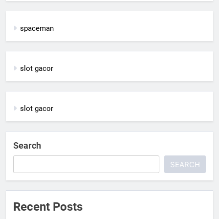
spaceman
slot gacor
slot gacor
Search
SEARCH
Recent Posts