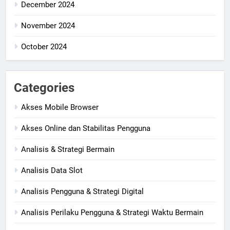
December 2024
November 2024
October 2024
Categories
Akses Mobile Browser
Akses Online dan Stabilitas Pengguna
Analisis & Strategi Bermain
Analisis Data Slot
Analisis Pengguna & Strategi Digital
Analisis Perilaku Pengguna & Strategi Waktu Bermain