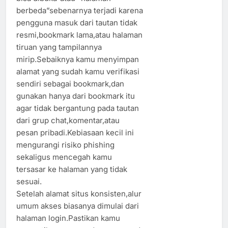
berbeda”sebenarnya terjadi karena
pengguna masuk dari tautan tidak
resmi,bookmark lama,atau halaman
tiruan yang tampilannya
mirip.Sebaiknya kamu menyimpan
alamat yang sudah kamu verifikasi
sendiri sebagai bookmark,dan
gunakan hanya dari bookmark itu
agar tidak bergantung pada tautan
dari grup chat,komentar,atau
pesan pribadi.Kebiasaan kecil ini
mengurangi risiko phishing
sekaligus mencegah kamu
tersasar ke halaman yang tidak
sesuai.
Setelah alamat situs konsisten,alur
umum akses biasanya dimulai dari
halaman login.Pastikan kamu