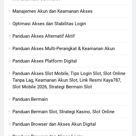
Manajemen Akun dan Keamanan Akses
Optimasi Akses dan Stabilitas Login
Panduan Akses Alternatif Aktif
Panduan Akses Multi-Perangkat & Keamanan Akun
Panduan Akses Platform Digital
Panduan Akses Slot Mobile, Tips Login Slot, Slot Online
Tanpa Lag, Keamanan Akun Slot, Link Resmi Kaya787,
Slot Mobile 2026, Strategi Bermain Slot
Panduan Bermain
Panduan Bermain Slot, Strategi Kasino, Slot Online
Panduan Browser dan Akses Akun Digital