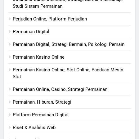
Studi Sistem Permainan
Perjudian Online, Platform Perjudian
Permainan Digital
Permainan Digital, Strategi Bermain, Psikologi Pemain
Permainan Kasino Online
Permainan Kasino Online, Slot Online, Panduan Mesin
Slot
Permainan Online, Casino, Strategi Permainan
Permainan, Hiburan, Strategi
Platform Permainan Digital
Riset & Analisis Web