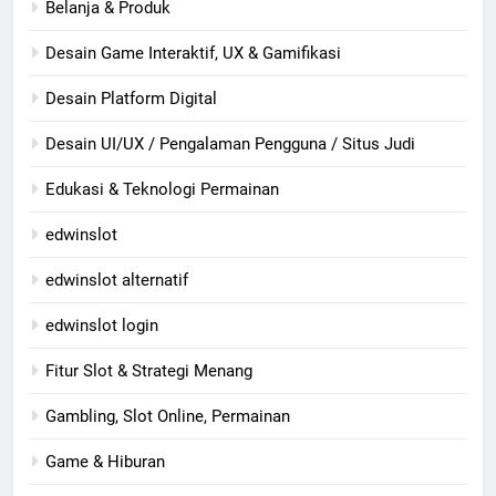
Belanja & Produk
Desain Game Interaktif, UX & Gamifikasi
Desain Platform Digital
Desain UI/UX / Pengalaman Pengguna / Situs Judi
Edukasi & Teknologi Permainan
edwinslot
edwinslot alternatif
edwinslot login
Fitur Slot & Strategi Menang
Gambling, Slot Online, Permainan
Game & Hiburan