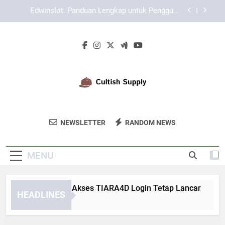
Skip
EDWINSLOT Login dengan Sistem Keamanan
to
yang Mendukung Kenyamanan
content
Cara Login Edwinslot dengan Browser Mobile
yang Praktis, Aman, dan Mudah Dipahami
Cara Memastikan Akses TIARA4D Login Tetap
Lancar
Edwinslot: Panduan Lengkap untuk Pengguna
Aktif
EDWINSLOT Login dengan Sistem Keamanan
yang Mendukung Kenyamanan
Cultish Supply
Dapatkan Koleksi Streetwear Keren Di
Cara Login Edwinslot dengan Browser Mobile
NEWSLETTER
RANDOM NEWS
yang Praktis, Aman, dan Mudah Dipahami
Cultish Supply.
MENU
ra Memastikan Akses TIARA4D Login Tetap Lancar
Edw
HEADLINES
Weeks Ago
1 Mo