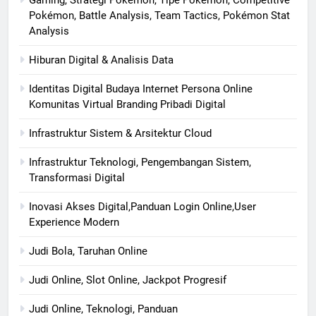
Gaming, Strategi Pokémon, Tipe Pokémon, Competitive
Pokémon, Battle Analysis, Team Tactics, Pokémon Stat
Analysis
Hiburan Digital & Analisis Data
Identitas Digital Budaya Internet Persona Online
Komunitas Virtual Branding Pribadi Digital
Infrastruktur Sistem & Arsitektur Cloud
Infrastruktur Teknologi, Pengembangan Sistem,
Transformasi Digital
Inovasi Akses Digital,Panduan Login Online,User
Experience Modern
Judi Bola, Taruhan Online
Judi Online, Slot Online, Jackpot Progresif
Judi Online, Teknologi, Panduan