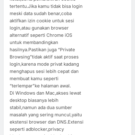
tertentu.Jika kamu tidak bisa login
meski data sudah benar,coba
aktifkan izin cookie untuk sesi
login,atau gunakan browser
alternatif seperti Chrome iOS
untuk membandingkan
hasilnya.Pastikan juga “Private
Browsing”tidak aktif saat proses
login,karena mode privat kadang
menghapus sesi lebih cepat dan
membuat kamu seperti
“terlempar”ke halaman awal.
Di Windows dan Mac,akses lewat
desktop biasanya lebih
stabil,namun ada dua sumber
masalah yang sering muncul,yaitu
ekstensi browser dan DNS.Extensi
seperti adblocker,privacy