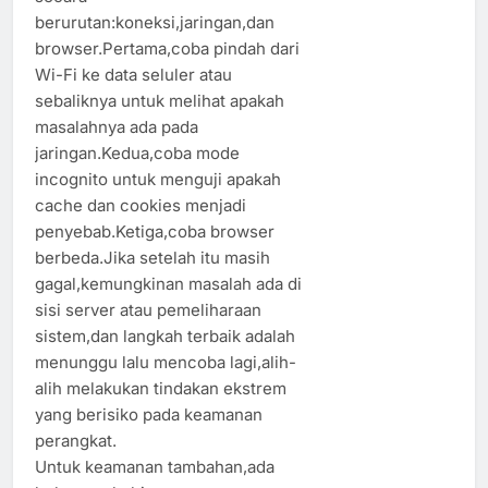
berurutan:koneksi,jaringan,dan
browser.Pertama,coba pindah dari
Wi-Fi ke data seluler atau
sebaliknya untuk melihat apakah
masalahnya ada pada
jaringan.Kedua,coba mode
incognito untuk menguji apakah
cache dan cookies menjadi
penyebab.Ketiga,coba browser
berbeda.Jika setelah itu masih
gagal,kemungkinan masalah ada di
sisi server atau pemeliharaan
sistem,dan langkah terbaik adalah
menunggu lalu mencoba lagi,alih-
alih melakukan tindakan ekstrem
yang berisiko pada keamanan
perangkat.
Untuk keamanan tambahan,ada