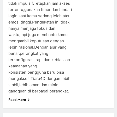
tidak impulsif.Tetapkan jam akses
tertentu,gunakan timer,dan hindari
login saat kamu sedang lelah atau
emosi tinggi.Pendekatan ini tidak
hanya menjaga fokus dan
waktu,tapi juga membantu kamu
mengambil keputusan dengan
lebih rasional.Dengan alur yang
benar,perangkat yang
terkonfigurasi rapi,dan kebiasaan
keamanan yang
konsisten,pengguna baru bisa
mengakses Tiara4D dengan lebih
stabil,lebih aman,dan minim
gangguan di berbagai perangkat.
Read More