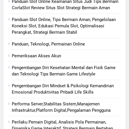
Panduan Slot Online Keamanan Situs Judi Tips Bermain
CorlaSlot Review Situs Slot Strategi Bermain Aman
Panduan Slot Online, Tips Bermain Aman, Pengelolaan
Koneksi Slot, Edukasi Pemula Slot, Optimalisasi
Perangkat, Strategi Bermain Stabil
Panduan, Teknologi, Permainan Online
Pemeriksaan Akses Akun
Pengembangan Diri Kesehatan Mental dan Fisik Game
dan Teknologi Tips Bermain Game Lifestyle
Pengembangan Diri Mindset & Psikologi Kemandirian
Emosional Produktivitas Pribadi Life Skills
Performa Server,Stabilitas Sistem,Manajemen
Infrastruktur,Platform Digital,Pengalaman Pengguna
Perilaku Pemain Digital, Analisis Pola Permainan,
Dinamika Game Interaktif, Strategi Bermain Bertahap,