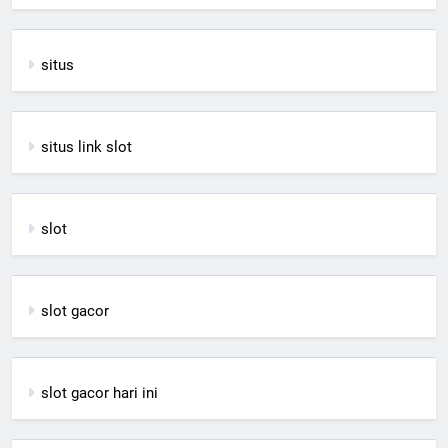
situs
situs link slot
slot
slot gacor
slot gacor hari ini