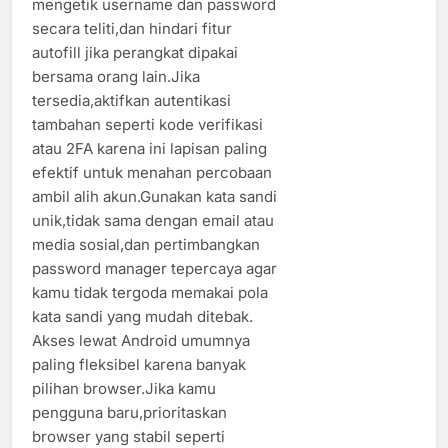
mengetik username dan password
secara teliti,dan hindari fitur
autofill jika perangkat dipakai
bersama orang lain.Jika
tersedia,aktifkan autentikasi
tambahan seperti kode verifikasi
atau 2FA karena ini lapisan paling
efektif untuk menahan percobaan
ambil alih akun.Gunakan kata sandi
unik,tidak sama dengan email atau
media sosial,dan pertimbangkan
password manager tepercaya agar
kamu tidak tergoda memakai pola
kata sandi yang mudah ditebak.
Akses lewat Android umumnya
paling fleksibel karena banyak
pilihan browser.Jika kamu
pengguna baru,prioritaskan
browser yang stabil seperti