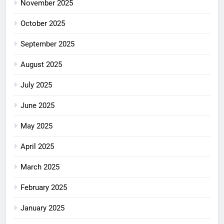
November 2025
October 2025
September 2025
August 2025
July 2025
June 2025
May 2025
April 2025
March 2025
February 2025
January 2025