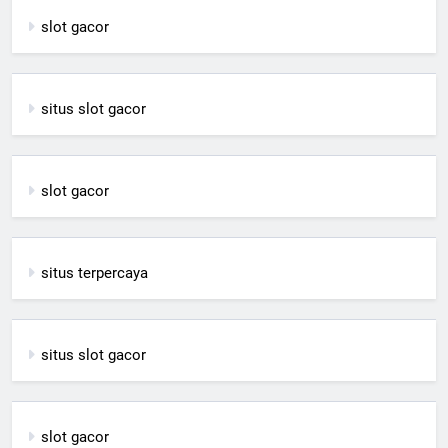
slot gacor
situs slot gacor
slot gacor
situs terpercaya
situs slot gacor
slot gacor