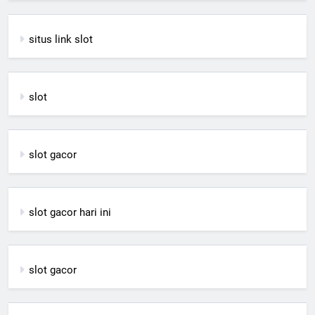
situs link slot
slot
slot gacor
slot gacor hari ini
slot gacor