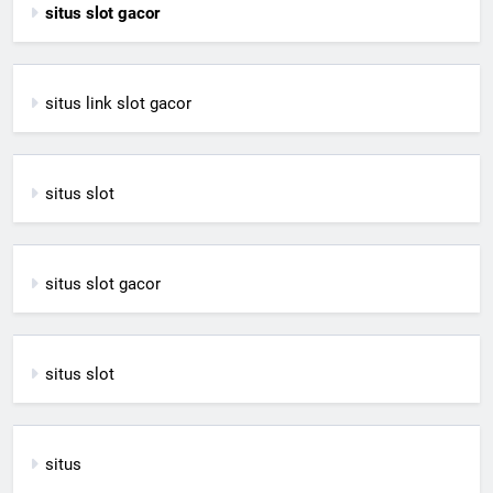
situs slot gacor
situs link slot gacor
situs slot
situs slot gacor
situs slot
situs