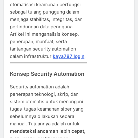
otomatisasi keamanan berfungsi
sebagai tulang punggung dalam
menjaga stabilitas, integritas, dan
perlindungan data pengguna.
Artikel ini menganalisis konsep,
penerapan, manfaat, serta
tantangan security automation
dalam infrastruktur
kaya787 login
.
Konsep Security Automation
Security automation adalah
penerapan teknologi, skrip, dan
sistem otomatis untuk menangani
tugas-tugas keamanan siber yang
sebelumnya dilakukan secara
manual. Tujuannya adalah untuk
mendeteksi ancaman lebih cepat,