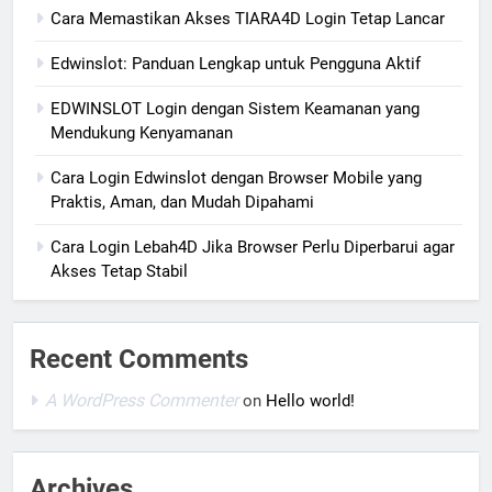
Cara Memastikan Akses TIARA4D Login Tetap Lancar
Edwinslot: Panduan Lengkap untuk Pengguna Aktif
EDWINSLOT Login dengan Sistem Keamanan yang
Mendukung Kenyamanan
Cara Login Edwinslot dengan Browser Mobile yang
Praktis, Aman, dan Mudah Dipahami
Cara Login Lebah4D Jika Browser Perlu Diperbarui agar
Akses Tetap Stabil
Recent Comments
A WordPress Commenter
on
Hello world!
Archives