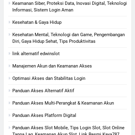
Keamanan Siber, Proteksi Data, Inovasi Digital, Teknologi
Informasi, Sistem Login Aman
Kesehatan & Gaya Hidup
Kesehatan Mental, Teknologi dan Game, Pengembangan
Diri, Gaya Hidup Sehat, Tips Produktivitas
link alternatif edwinslot
Manajemen Akun dan Keamanan Akses
Optimasi Akses dan Stabilitas Login
Panduan Akses Alternatif Aktif
Panduan Akses Multi-Perangkat & Keamanan Akun
Panduan Akses Platform Digital
Panduan Akses Slot Mobile, Tips Login Slot, Slot Online
Tanpa Lag, Keamanan Akun Slot, Link Resmi Kaya787,