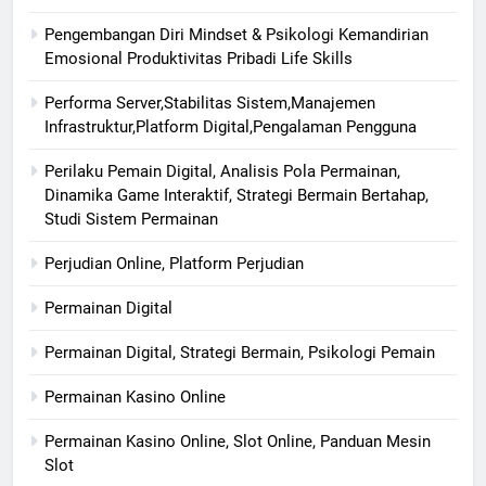
Pengembangan Diri Mindset & Psikologi Kemandirian
Emosional Produktivitas Pribadi Life Skills
Performa Server,Stabilitas Sistem,Manajemen
Infrastruktur,Platform Digital,Pengalaman Pengguna
Perilaku Pemain Digital, Analisis Pola Permainan,
Dinamika Game Interaktif, Strategi Bermain Bertahap,
Studi Sistem Permainan
Perjudian Online, Platform Perjudian
Permainan Digital
Permainan Digital, Strategi Bermain, Psikologi Pemain
Permainan Kasino Online
Permainan Kasino Online, Slot Online, Panduan Mesin
Slot