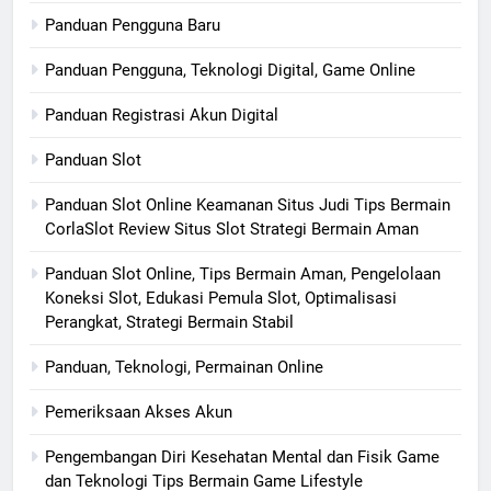
Panduan Pengguna Baru
Panduan Pengguna, Teknologi Digital, Game Online
Panduan Registrasi Akun Digital
Panduan Slot
Panduan Slot Online Keamanan Situs Judi Tips Bermain
CorlaSlot Review Situs Slot Strategi Bermain Aman
Panduan Slot Online, Tips Bermain Aman, Pengelolaan
Koneksi Slot, Edukasi Pemula Slot, Optimalisasi
Perangkat, Strategi Bermain Stabil
Panduan, Teknologi, Permainan Online
Pemeriksaan Akses Akun
Pengembangan Diri Kesehatan Mental dan Fisik Game
dan Teknologi Tips Bermain Game Lifestyle