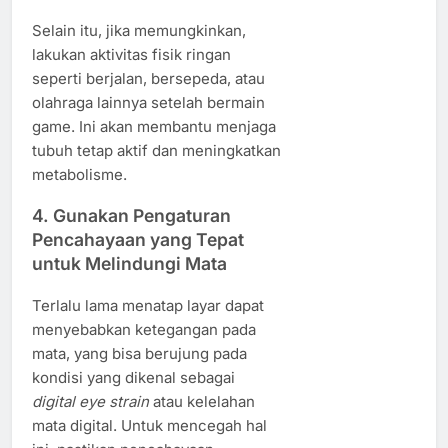
Selain itu, jika memungkinkan,
lakukan aktivitas fisik ringan
seperti berjalan, bersepeda, atau
olahraga lainnya setelah bermain
game. Ini akan membantu menjaga
tubuh tetap aktif dan meningkatkan
metabolisme.
4. Gunakan Pengaturan
Pencahayaan yang Tepat
untuk Melindungi Mata
Terlalu lama menatap layar dapat
menyebabkan ketegangan pada
mata, yang bisa berujung pada
kondisi yang dikenal sebagai
digital eye strain
atau kelelahan
mata digital. Untuk mencegah hal