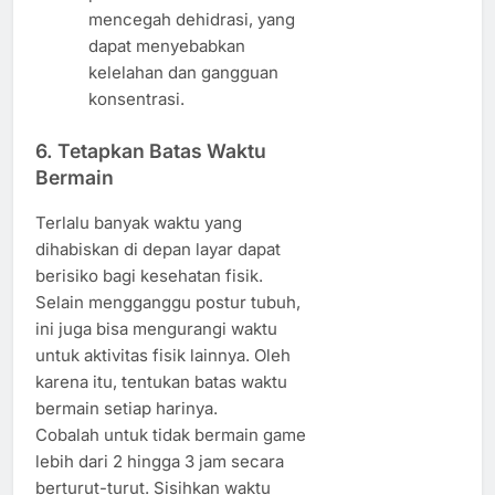
mencegah dehidrasi, yang
dapat menyebabkan
kelelahan dan gangguan
konsentrasi.
6. Tetapkan Batas Waktu
Bermain
Terlalu banyak waktu yang
dihabiskan di depan layar dapat
berisiko bagi kesehatan fisik.
Selain mengganggu postur tubuh,
ini juga bisa mengurangi waktu
untuk aktivitas fisik lainnya. Oleh
karena itu, tentukan batas waktu
bermain setiap harinya.
Cobalah untuk tidak bermain game
lebih dari 2 hingga 3 jam secara
berturut-turut. Sisihkan waktu