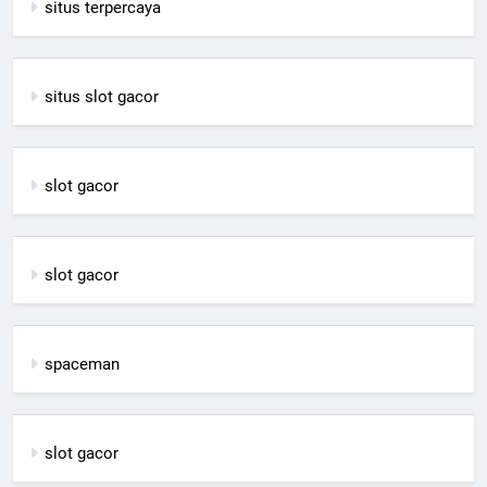
situs terpercaya
situs slot gacor
slot gacor
slot gacor
spaceman
slot gacor