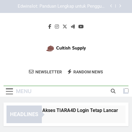
Skip
EDWINSLOT Login dengan Sistem Keamanan
to
yang Mendukung Kenyamanan
content
Cara Login Edwinslot dengan Browser Mobile
yang Praktis, Aman, dan Mudah Dipahami
Cara Memastikan Akses TIARA4D Login Tetap
Lancar
Edwinslot: Panduan Lengkap untuk Pengguna
Aktif
EDWINSLOT Login dengan Sistem Keamanan
yang Mendukung Kenyamanan
Cultish Supply
Dapatkan Koleksi Streetwear Keren Di
Cara Login Edwinslot dengan Browser Mobile
NEWSLETTER
RANDOM NEWS
yang Praktis, Aman, dan Mudah Dipahami
Cultish Supply.
MENU
ra Memastikan Akses TIARA4D Login Tetap Lancar
Edw
HEADLINES
Weeks Ago
1 Mo