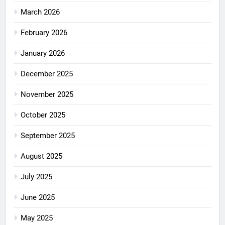
March 2026
February 2026
January 2026
December 2025
November 2025
October 2025
September 2025
August 2025
July 2025
June 2025
May 2025