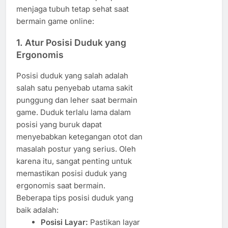
menjaga tubuh tetap sehat saat
bermain game online:
1. Atur Posisi Duduk yang
Ergonomis
Posisi duduk yang salah adalah
salah satu penyebab utama sakit
punggung dan leher saat bermain
game. Duduk terlalu lama dalam
posisi yang buruk dapat
menyebabkan ketegangan otot dan
masalah postur yang serius. Oleh
karena itu, sangat penting untuk
memastikan posisi duduk yang
ergonomis saat bermain.
Beberapa tips posisi duduk yang
baik adalah:
Posisi Layar:
Pastikan layar