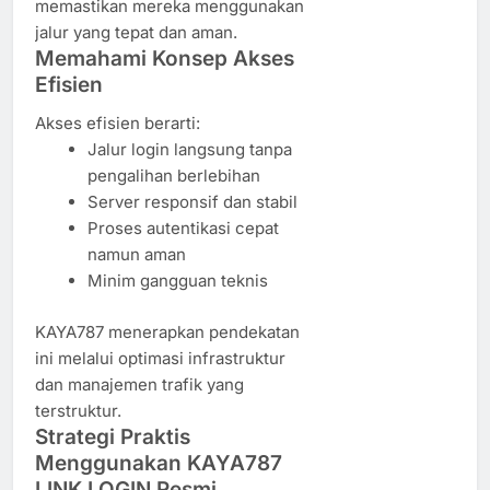
memastikan mereka menggunakan
jalur yang tepat dan aman.
Memahami Konsep Akses
Efisien
Akses efisien berarti:
Jalur login langsung tanpa
pengalihan berlebihan
Server responsif dan stabil
Proses autentikasi cepat
namun aman
Minim gangguan teknis
KAYA787 menerapkan pendekatan
ini melalui optimasi infrastruktur
dan manajemen trafik yang
terstruktur.
Strategi Praktis
Menggunakan KAYA787
LINK LOGIN Resmi