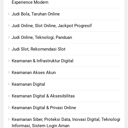
Experience Modern
Judi Bola, Taruhan Online
Judi Online, Slot Online, Jackpot Progresif
Judi Online, Teknologi, Panduan
Judi Slot, Rekomendasi Slot
Keamanan & Infrastruktur Digital
Keamanan Akses Akun
Keamanan Digital
Keamanan Digital & Aksesibilitas
Keamanan Digital & Privasi Online
Keamanan Siber, Proteksi Data, Inovasi Digital, Teknologi
Informasi, Sistem Login Aman