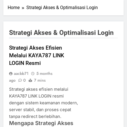
Home
Strategi Akses & Optimalisasi Login
Strategi Akses & Optimalisasi Login
Strategi Akses Efisien
Melalui KAYA787 LINK
LOGIN Resmi
aacbb71
5 months
ago
0
7 mins
Strategi akses efisien melalui
KAYA787 LINK LOGIN resmi
dengan sistem keamanan modern,
server stabil, dan proses cepat
tanpa redirect berlebihan.
Mengapa Strategi Akses