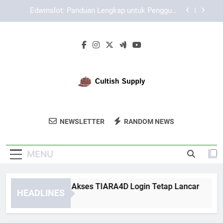
Skip
EDWINSLOT Login dengan Sistem Keamanan
to
yang Mendukung Kenyamanan
content
Cara Login Edwinslot dengan Browser Mobile
yang Praktis, Aman, dan Mudah Dipahami
Cara Memastikan Akses TIARA4D Login Tetap
Lancar
Edwinslot: Panduan Lengkap untuk Pengguna
Aktif
EDWINSLOT Login dengan Sistem Keamanan
yang Mendukung Kenyamanan
Cultish Supply
Dapatkan Koleksi Streetwear Keren Di
Cara Login Edwinslot dengan Browser Mobile
NEWSLETTER
RANDOM NEWS
yang Praktis, Aman, dan Mudah Dipahami
Cultish Supply.
MENU
ra Memastikan Akses TIARA4D Login Tetap Lancar
Edw
HEADLINES
Month Ago
1 Mo