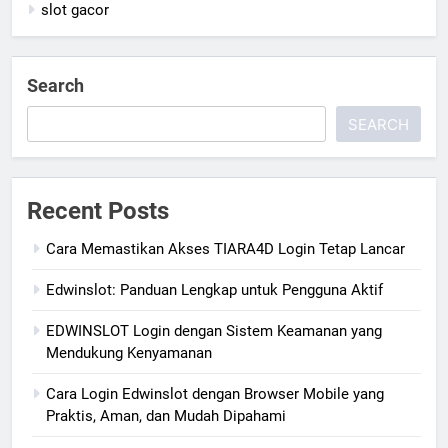
slot gacor
Search
SEARCH
Recent Posts
Cara Memastikan Akses TIARA4D Login Tetap Lancar
Edwinslot: Panduan Lengkap untuk Pengguna Aktif
EDWINSLOT Login dengan Sistem Keamanan yang
Mendukung Kenyamanan
Cara Login Edwinslot dengan Browser Mobile yang
Praktis, Aman, dan Mudah Dipahami