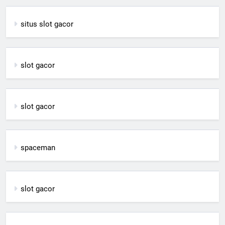
situs slot gacor
slot gacor
slot gacor
spaceman
slot gacor