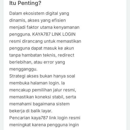
Itu Penting?
Dalam ekosistem digital yang
dinamis, akses yang efisien
menjadi faktor utama kenyamanan
pengguna. KAYA787 LINK LOGIN
resmi dirancang untuk memastikan
pengguna dapat masuk ke akun
tanpa hambatan teknis, redirect
berlebihan, atau error yang
mengganggu.
Strategi akses bukan hanya soal
membuka halaman login. Ia
mencakup pemilihan jalur resmi,
memastikan koneksi stabil, serta
memahami bagaimana sistem
bekerja di balik layar.
Pencarian kaya787 link login resmi
meningkat karena pengguna ingin