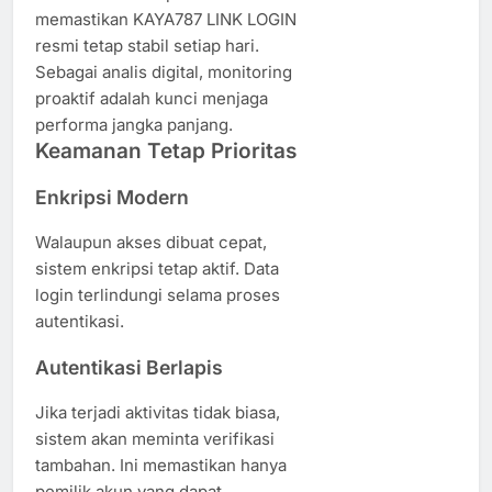
memastikan KAYA787 LINK LOGIN
resmi tetap stabil setiap hari.
Sebagai analis digital, monitoring
proaktif adalah kunci menjaga
performa jangka panjang.
Keamanan Tetap Prioritas
Enkripsi Modern
Walaupun akses dibuat cepat,
sistem enkripsi tetap aktif. Data
login terlindungi selama proses
autentikasi.
Autentikasi Berlapis
Jika terjadi aktivitas tidak biasa,
sistem akan meminta verifikasi
tambahan. Ini memastikan hanya
pemilik akun yang dapat