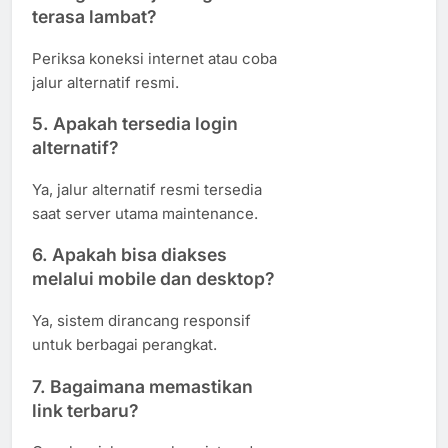
terasa lambat?
Periksa koneksi internet atau coba
jalur alternatif resmi.
5. Apakah tersedia login
alternatif?
Ya, jalur alternatif resmi tersedia
saat server utama maintenance.
6. Apakah bisa diakses
melalui mobile dan desktop?
Ya, sistem dirancang responsif
untuk berbagai perangkat.
7. Bagaimana memastikan
link terbaru?