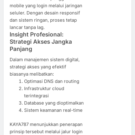
mobile yang login melalui jaringan
seluler. Dengan desain responsif
dan sistem ringan, proses tetap
lancar tanpa lag.
Insight Profesional:
Strategi Akses Jangka
Panjang
Dalam manajemen sistem digital,
strategi akses yang efektif
biasanya melibatkan:
Optimasi DNS dan routing
Infrastruktur cloud
terintegrasi
Database yang dioptimalkan
Sistem keamanan real-time
KAYA787 menunjukkan penerapan
prinsip tersebut melalui jalur login