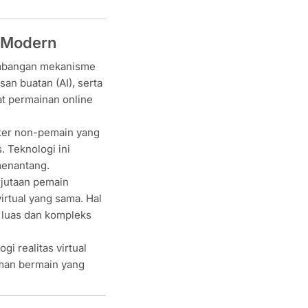
 Modern
embangan mekanisme
an buatan (AI), serta
at permainan online
ter non-pemain yang
 Teknologi ini
menantang.
 jutaan pemain
rtual yang sama. Hal
 luas dan kompleks
 realitas virtual
man bermain yang