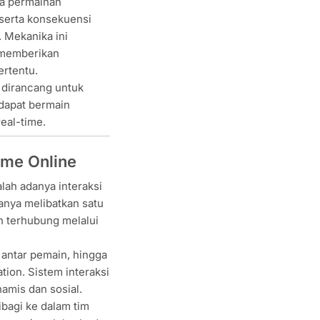
ka permainan
serta konsekuensi
. Mekanika ini
 memberikan
ertentu.
 dirancang untuk
dapat bermain
eal-time.
ame Online
alah adanya interaksi
anya melibatkan satu
 terhubung melalui
i antar pemain, hingga
tion. Sistem interaksi
amis dan sosial.
bagi ke dalam tim