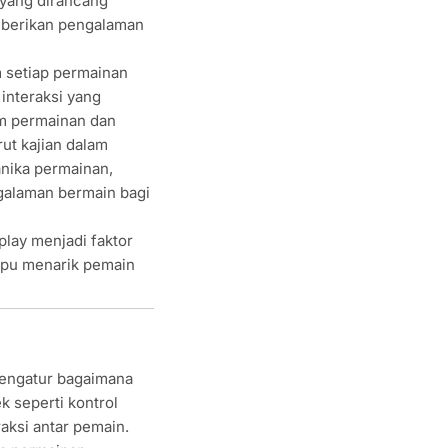
 yang dirancang
berikan pengalaman
 setiap permainan
a interaksi yang
m permainan dan
ut kajian dalam
nika permainan,
galaman bermain bagi
lay menjadi faktor
pu menarik pemain
mengatur bagaimana
k seperti kontrol
raksi antar pemain.