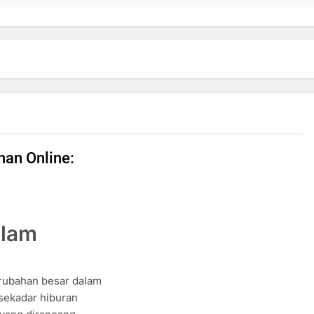
an Online:
alam
rubahan besar dalam
 sekadar hiburan