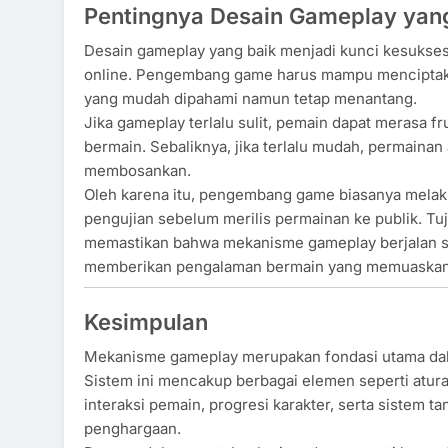
Pentingnya Desain Gameplay yan
Desain gameplay yang baik menjadi kunci kesuks
online. Pengembang game harus mampu menciptak
yang mudah dipahami namun tetap menantang.
Jika gameplay terlalu sulit, pemain dapat merasa fr
bermain. Sebaliknya, jika terlalu mudah, permainan
membosankan.
Oleh karena itu, pengembang game biasanya melak
pengujian sebelum merilis permainan ke publik. Tu
memastikan bahwa mekanisme gameplay berjalan 
memberikan pengalaman bermain yang memuaskan 
Kesimpulan
Mekanisme gameplay merupakan fondasi utama dal
Sistem ini mencakup berbagai elemen seperti atur
interaksi pemain, progresi karakter, serta sistem t
penghargaan.