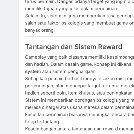
terus bermain. Dengan adanya target yang ingin di
memiliki tujuan yang jelas dalam permainan.
Selain itu, sistem ini juga memberikan rasa pencap
salah satu faktor psikologis yang membuat game on
banyak orang.
Tantangan dan Sistem Reward
Gameplay yang baik biasanya memiliki keseimbanga
dan hadiah. Dalam desain game, konsep ini dikenal
system
atau sistem penghargaan.
Setiap kali pemain berhasil menyelesaikan misi, 
pertandingan, atau mencapai target tertentu, mer
hadiah seperti poin, item khusus, atau peningkatan 
Sistem ini memberikan dorongan psikologis yang
merasa dihargai atas usaha mereka dalam permainan.
kesulitan permainan biasanya meningkat secara be
tetap tertantang.
Keseimbangan antara tantangan dan reward menjad