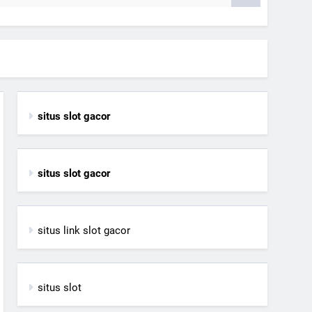
situs slot gacor
situs slot gacor
situs link slot gacor
situs slot