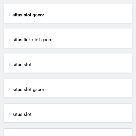
situs slot gacor
situs link slot gacor
situs slot
situs slot gacor
situs slot