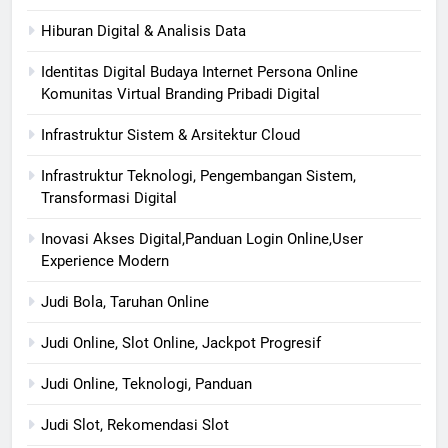
Hiburan Digital & Analisis Data
Identitas Digital Budaya Internet Persona Online
Komunitas Virtual Branding Pribadi Digital
Infrastruktur Sistem & Arsitektur Cloud
Infrastruktur Teknologi, Pengembangan Sistem,
Transformasi Digital
Inovasi Akses Digital,Panduan Login Online,User
Experience Modern
Judi Bola, Taruhan Online
Judi Online, Slot Online, Jackpot Progresif
Judi Online, Teknologi, Panduan
Judi Slot, Rekomendasi Slot