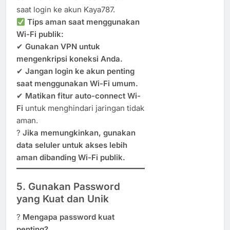
saat login ke akun Kaya787.
Tips aman saat menggunakan
Wi-Fi publik:
✔
Gunakan VPN untuk
mengenkripsi koneksi Anda.
✔
Jangan login ke akun penting
saat menggunakan Wi-Fi umum.
✔
Matikan fitur auto-connect Wi-
Fi
untuk menghindari jaringan tidak
aman.
?
Jika memungkinkan, gunakan
data seluler untuk akses lebih
aman dibanding Wi-Fi publik.
5. Gunakan Password
yang Kuat dan Unik
?
Mengapa password kuat
penting?