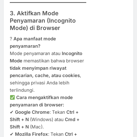
3. Aktifkan Mode
Penyamaran (Incognito
Mode) di Browser
?
Apa manfaat mode
penyamaran?
Mode penyamaran atau
Incognito
Mode
memastikan bahwa browser
tidak menyimpan riwayat
pencarian, cache, atau cookies
,
sehingga privasi Anda lebih
terlindungi.
Cara mengaktifkan mode
penyamaran di browser:
✔
Google Chrome
: Tekan
Ctrl +
Shift + N
(Windows) atau
Cmd +
Shift + N
(Mac).
✔
Mozilla Firefox
: Tekan
Ctrl +