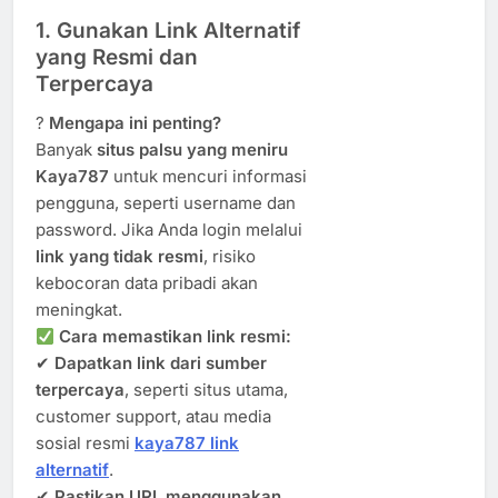
1. Gunakan Link Alternatif
yang Resmi dan
Terpercaya
?
Mengapa ini penting?
Banyak
situs palsu yang meniru
Kaya787
untuk mencuri informasi
pengguna, seperti username dan
password. Jika Anda login melalui
link yang tidak resmi
, risiko
kebocoran data pribadi akan
meningkat.
Cara memastikan link resmi:
✔
Dapatkan link dari sumber
terpercaya
, seperti situs utama,
customer support, atau media
sosial resmi
kaya787 link
alternatif
.
✔
Pastikan URL menggunakan