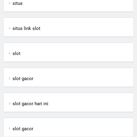
situs
situs link slot
slot
slot gacor
slot gacor hari ini
slot gacor