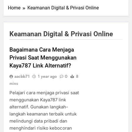
Home
Keamanan Digital & Privasi Online
Keamanan Digital & Privasi Online
Bagaimana Cara Menjaga
Privasi Saat Menggunakan
Kaya787 Link Alternatif?
aacbb71
1 year ago
0
8
mins
Pelajari cara menjaga privasi saat
menggunakan Kaya787 link
alternatif. Gunakan langkah-
langkah keamanan terbaik untuk
melindungi data pribadi dan
menghindari risiko kebocoran