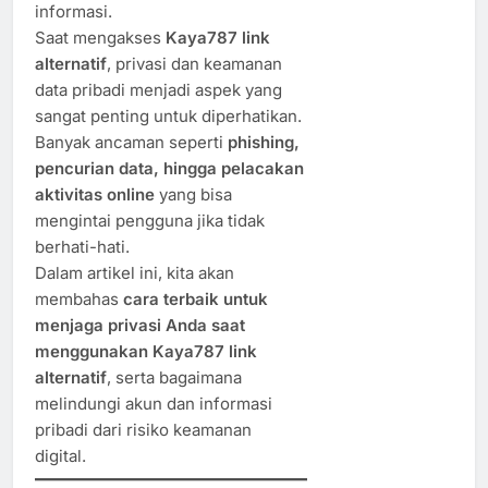
informasi.
Saat mengakses
Kaya787 link
alternatif
, privasi dan keamanan
data pribadi menjadi aspek yang
sangat penting untuk diperhatikan.
Banyak ancaman seperti
phishing,
pencurian data, hingga pelacakan
aktivitas online
yang bisa
mengintai pengguna jika tidak
berhati-hati.
Dalam artikel ini, kita akan
membahas
cara terbaik untuk
menjaga privasi Anda saat
menggunakan Kaya787 link
alternatif
, serta bagaimana
melindungi akun dan informasi
pribadi dari risiko keamanan
digital.