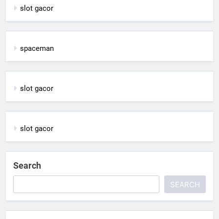
slot gacor
spaceman
slot gacor
slot gacor
Search
SEARCH