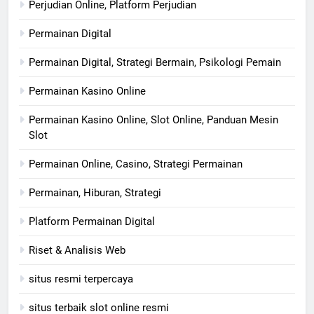
Perjudian Online, Platform Perjudian
Permainan Digital
Permainan Digital, Strategi Bermain, Psikologi Pemain
Permainan Kasino Online
Permainan Kasino Online, Slot Online, Panduan Mesin
Slot
Permainan Online, Casino, Strategi Permainan
Permainan, Hiburan, Strategi
Platform Permainan Digital
Riset & Analisis Web
situs resmi terpercaya
situs terbaik slot online resmi