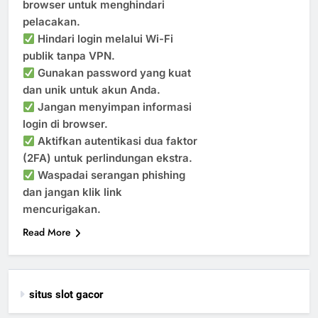
browser untuk menghindari
pelacakan.
Hindari login melalui Wi-Fi
publik tanpa VPN.
Gunakan password yang kuat
dan unik untuk akun Anda.
Jangan menyimpan informasi
login di browser.
Aktifkan autentikasi dua faktor
(2FA) untuk perlindungan ekstra.
Waspadai serangan phishing
dan jangan klik link
mencurigakan.
Read More
situs slot gacor