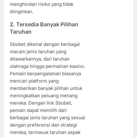
menghindari risiko yang tidak
diinginkan.
2.
Tersedia Banyak Pilihan
Taruhan
Sbobet dikenal dengan berbagai
macam jenis taruhan yang
ditawarkannya, dari taruhan
olahraga hingga permainan kasino.
Pemain berpengalaman biasanya
mencari platform yang
memberikan banyak pilihan untuk
meningkatkan peluang menang
mereka. Dengan link Sbobet,
pemain dapat memilih dari
berbagai jenis taruhan yang sesuai
dengan preferensi dan strategi
mereka, termasuk taruhan sepak