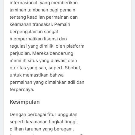
internasional, yang memberikan
jaminan tambahan bagi pemain
tentang keadilan permainan dan
keamanan transaksi. Pemain
berpengalaman sangat
memperhatikan lisensi dan
regulasi yang dimiliki oleh platform
perjudian. Mereka cenderung
memilih situs yang diawasi oleh
otoritas yang sah, seperti Sbobet,
untuk memastikan bahwa
permainan yang dimainkan adil dan
terpercaya.
Kesimpulan
Dengan berbagai fitur unggulan
seperti keamanan tingkat tinggi,
pilihan taruhan yang beragam,