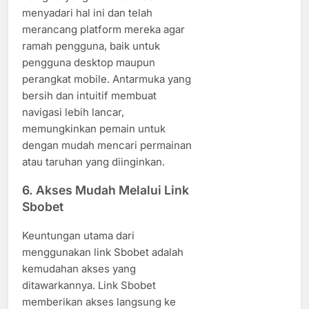
menyadari hal ini dan telah
merancang platform mereka agar
ramah pengguna, baik untuk
pengguna desktop maupun
perangkat mobile. Antarmuka yang
bersih dan intuitif membuat
navigasi lebih lancar,
memungkinkan pemain untuk
dengan mudah mencari permainan
atau taruhan yang diinginkan.
6.
Akses Mudah Melalui Link
Sbobet
Keuntungan utama dari
menggunakan link Sbobet adalah
kemudahan akses yang
ditawarkannya. Link Sbobet
memberikan akses langsung ke