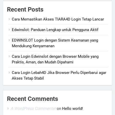
Recent Posts
Cara Memastikan Akses TIARA4D Login Tetap Lancar
Edwinslot: Panduan Lengkap untuk Pengguna Aktif
EDWINSLOT Login dengan Sistem Keamanan yang
Mendukung Kenyamanan
Cara Login Edwinslot dengan Browser Mobile yang
Praktis, Aman, dan Mudah Dipahami
Cara Login Lebah4D Jika Browser Perlu Diperbarui agar
Akses Tetap Stabil
Recent Comments
A WordPress Commenter
on
Hello world!