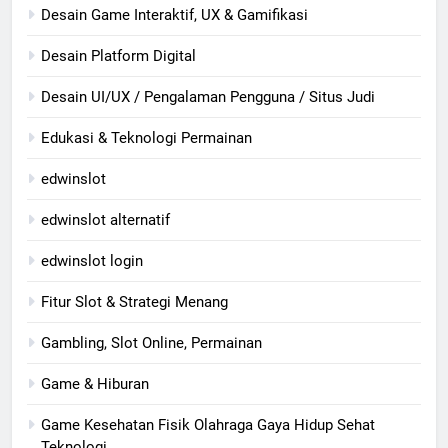
Desain Game Interaktif, UX & Gamifikasi
Desain Platform Digital
Desain UI/UX / Pengalaman Pengguna / Situs Judi
Edukasi & Teknologi Permainan
edwinslot
edwinslot alternatif
edwinslot login
Fitur Slot & Strategi Menang
Gambling, Slot Online, Permainan
Game & Hiburan
Game Kesehatan Fisik Olahraga Gaya Hidup Sehat
Teknologi