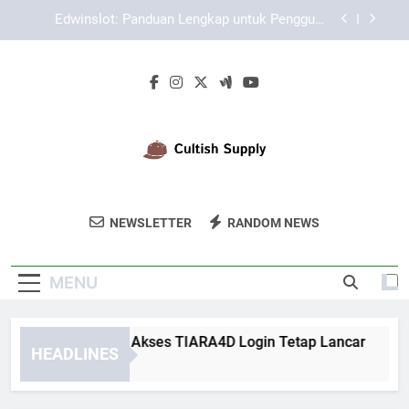
Skip
EDWINSLOT Login dengan Sistem Keamanan
to
yang Mendukung Kenyamanan
content
Cara Login Edwinslot dengan Browser Mobile
yang Praktis, Aman, dan Mudah Dipahami
Cara Memastikan Akses TIARA4D Login Tetap
Lancar
Edwinslot: Panduan Lengkap untuk Pengguna
Aktif
EDWINSLOT Login dengan Sistem Keamanan
yang Mendukung Kenyamanan
Cultish Supply
Dapatkan Koleksi Streetwear Keren Di
Cara Login Edwinslot dengan Browser Mobile
NEWSLETTER
RANDOM NEWS
yang Praktis, Aman, dan Mudah Dipahami
Cultish Supply.
MENU
ra Memastikan Akses TIARA4D Login Tetap Lancar
Edw
HEADLINES
Weeks Ago
1 Mo