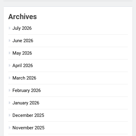
Archives
July 2026
June 2026
May 2026
April 2026
March 2026
February 2026
January 2026
December 2025
November 2025