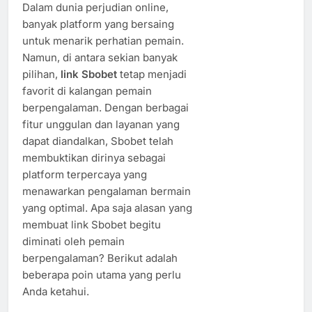
Dalam dunia perjudian online,
banyak platform yang bersaing
untuk menarik perhatian pemain.
Namun, di antara sekian banyak
pilihan,
link Sbobet
tetap menjadi
favorit di kalangan pemain
berpengalaman. Dengan berbagai
fitur unggulan dan layanan yang
dapat diandalkan, Sbobet telah
membuktikan dirinya sebagai
platform terpercaya yang
menawarkan pengalaman bermain
yang optimal. Apa saja alasan yang
membuat link Sbobet begitu
diminati oleh pemain
berpengalaman? Berikut adalah
beberapa poin utama yang perlu
Anda ketahui.