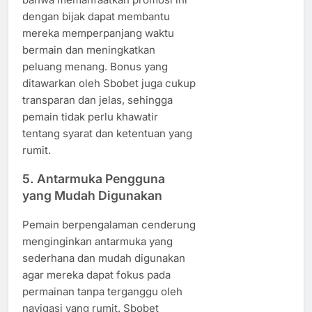
dengan bijak dapat membantu
mereka memperpanjang waktu
bermain dan meningkatkan
peluang menang. Bonus yang
ditawarkan oleh Sbobet juga cukup
transparan dan jelas, sehingga
pemain tidak perlu khawatir
tentang syarat dan ketentuan yang
rumit.
5.
Antarmuka Pengguna
yang Mudah Digunakan
Pemain berpengalaman cenderung
menginginkan antarmuka yang
sederhana dan mudah digunakan
agar mereka dapat fokus pada
permainan tanpa terganggu oleh
navigasi yang rumit. Sbobet