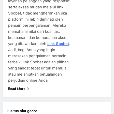
layanan pelanggan yang responsif,
serta akses mudah melalui link
Sbobet, tidak mengherankan jika
platform ini lebih diminati oleh
pemain berpengalaman. Mereka
memahami nilai dari kualitas,
keamanan, dan kemudahan akses
yang ditawarkan oleh
Link Sbobet
.
Jadi, bagi Anda yang ingin
merasakan pengalaman bermain
terbaik, link Sbobet adalah pilihan
yang sangat tepat untuk memulai
atau melanjutkan petualangan
perjudian online Anda.
Read More
situs slot gacor