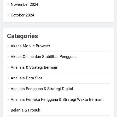
November 2024
October 2024
Categories
Akses Mobile Browser
Akses Online dan Stabilitas Pengguna
Analisis & Strategi Bermain
Analisis Data Slot
Analisis Pengguna & Strategi Digital
Analisis Perilaku Pengguna & Strategi Waktu Bermain
Belanja & Produk