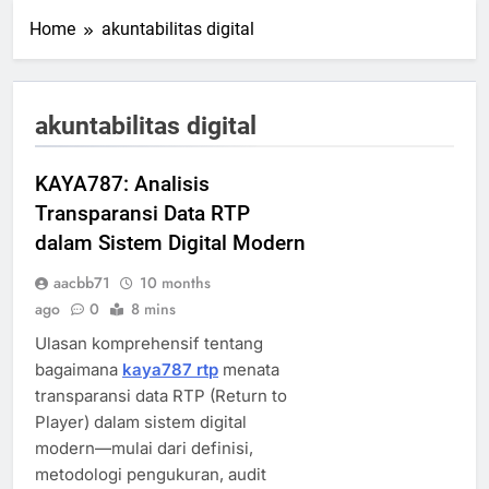
Home
akuntabilitas digital
akuntabilitas digital
KAYA787: Analisis
Transparansi Data RTP
dalam Sistem Digital Modern
aacbb71
10 months
ago
0
8 mins
Ulasan komprehensif tentang
bagaimana
kaya787 rtp
menata
transparansi data RTP (Return to
Player) dalam sistem digital
modern—mulai dari definisi,
metodologi pengukuran, audit