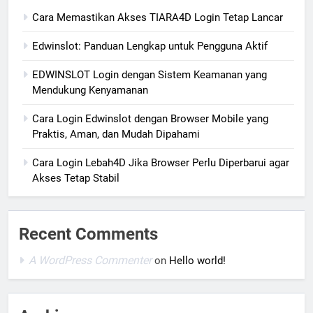
Cara Memastikan Akses TIARA4D Login Tetap Lancar
Edwinslot: Panduan Lengkap untuk Pengguna Aktif
EDWINSLOT Login dengan Sistem Keamanan yang
Mendukung Kenyamanan
Cara Login Edwinslot dengan Browser Mobile yang
Praktis, Aman, dan Mudah Dipahami
Cara Login Lebah4D Jika Browser Perlu Diperbarui agar
Akses Tetap Stabil
Recent Comments
A WordPress Commenter
on
Hello world!