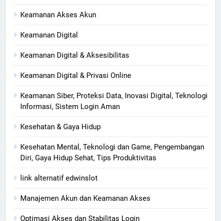
Keamanan Akses Akun
Keamanan Digital
Keamanan Digital & Aksesibilitas
Keamanan Digital & Privasi Online
Keamanan Siber, Proteksi Data, Inovasi Digital, Teknologi
Informasi, Sistem Login Aman
Kesehatan & Gaya Hidup
Kesehatan Mental, Teknologi dan Game, Pengembangan
Diri, Gaya Hidup Sehat, Tips Produktivitas
link alternatif edwinslot
Manajemen Akun dan Keamanan Akses
Optimasi Akses dan Stabilitas Login