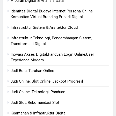
Hiburan Digital & Analisis Data
Identitas Digital Budaya Internet Persona Online
Komunitas Virtual Branding Pribadi Digital
Infrastruktur Sistem & Arsitektur Cloud
Infrastruktur Teknologi, Pengembangan Sistem,
Transformasi Digital
Inovasi Akses Digital,Panduan Login Online,User
Experience Modern
Judi Bola, Taruhan Online
Judi Online, Slot Online, Jackpot Progresif
Judi Online, Teknologi, Panduan
Judi Slot, Rekomendasi Slot
Keamanan & Infrastruktur Digital