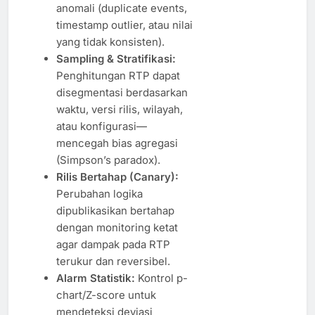
anomali (duplicate events,
timestamp outlier, atau nilai
yang tidak konsisten).
Sampling & Stratifikasi:
Penghitungan RTP dapat
disegmentasi berdasarkan
waktu, versi rilis, wilayah,
atau konfigurasi—
mencegah bias agregasi
(Simpson’s paradox).
Rilis Bertahap (Canary):
Perubahan logika
dipublikasikan bertahap
dengan monitoring ketat
agar dampak pada RTP
terukur dan reversibel.
Alarm Statistik:
Kontrol p-
chart/Z-score untuk
mendeteksi deviasi