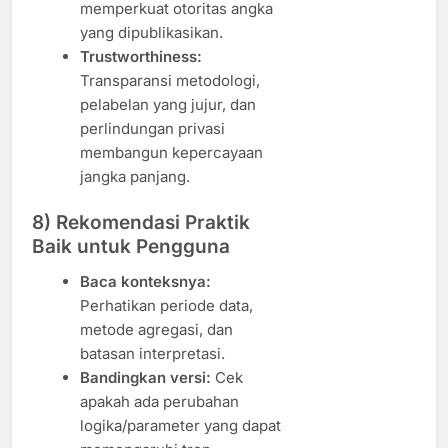
memperkuat otoritas angka
yang dipublikasikan.
Trustworthiness:
Transparansi metodologi,
pelabelan yang jujur, dan
perlindungan privasi
membangun kepercayaan
jangka panjang.
8) Rekomendasi Praktik
Baik untuk Pengguna
Baca konteksnya:
Perhatikan periode data,
metode agregasi, dan
batasan interpretasi.
Bandingkan versi:
Cek
apakah ada perubahan
logika/parameter yang dapat