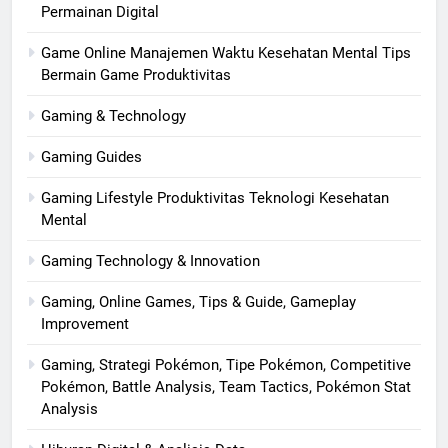
Permainan Digital
Game Online Manajemen Waktu Kesehatan Mental Tips
Bermain Game Produktivitas
Gaming & Technology
Gaming Guides
Gaming Lifestyle Produktivitas Teknologi Kesehatan
Mental
Gaming Technology & Innovation
Gaming, Online Games, Tips & Guide, Gameplay
Improvement
Gaming, Strategi Pokémon, Tipe Pokémon, Competitive
Pokémon, Battle Analysis, Team Tactics, Pokémon Stat
Analysis