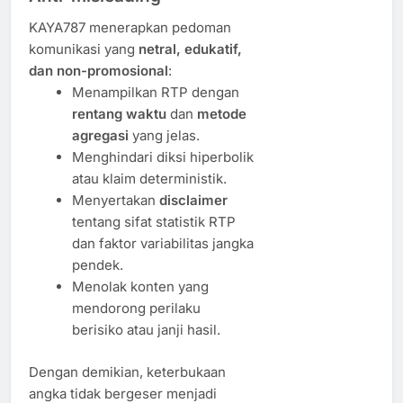
KAYA787 menerapkan pedoman
komunikasi yang
netral, edukatif,
dan non-promosional
:
Menampilkan RTP dengan
rentang waktu
dan
metode
agregasi
yang jelas.
Menghindari diksi hiperbolik
atau klaim deterministik.
Menyertakan
disclaimer
tentang sifat statistik RTP
dan faktor variabilitas jangka
pendek.
Menolak konten yang
mendorong perilaku
berisiko atau janji hasil.
Dengan demikian, keterbukaan
angka tidak bergeser menjadi