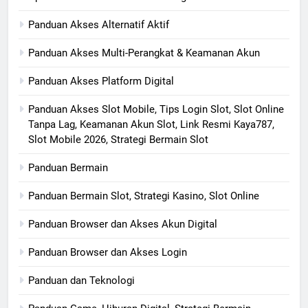
Panduan Akses Alternatif Aktif
Panduan Akses Multi-Perangkat & Keamanan Akun
Panduan Akses Platform Digital
Panduan Akses Slot Mobile, Tips Login Slot, Slot Online
Tanpa Lag, Keamanan Akun Slot, Link Resmi Kaya787,
Slot Mobile 2026, Strategi Bermain Slot
Panduan Bermain
Panduan Bermain Slot, Strategi Kasino, Slot Online
Panduan Browser dan Akses Akun Digital
Panduan Browser dan Akses Login
Panduan dan Teknologi