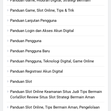
Panduan Game, Hiburan Digital, Strategi Bermain
Panduan Game, Slot Online, Tips & Trik
Panduan Lanjutan Pengguna
Panduan Login dan Akses Akun Digital
Panduan Pengguna
Panduan Pengguna Baru
Panduan Pengguna, Teknologi Digital, Game Online
Panduan Registrasi Akun Digital
Panduan Slot
Panduan Slot Online Keamanan Situs Judi Tips Bermain
CorlaSlot Review Situs Slot Strategi Bermain Aman
Panduan Slot Online, Tips Bermain Aman, Pengelolaan