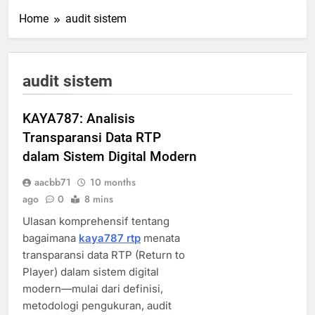
Home
audit sistem
audit sistem
KAYA787: Analisis
Transparansi Data RTP
dalam Sistem Digital Modern
aacbb71
10 months
ago
0
8 mins
Ulasan komprehensif tentang
bagaimana
kaya787 rtp
menata
transparansi data RTP (Return to
Player) dalam sistem digital
modern—mulai dari definisi,
metodologi pengukuran, audit