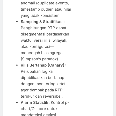
anomali (duplicate events,
timestamp outlier, atau nilai
yang tidak konsisten).
Sampling & Stratifikasi:
Penghitungan RTP dapat
disegmentasi berdasarkan
waktu, versi rilis, wilayah,
atau konfigurasi—
mencegah bias agregasi
(Simpson’s paradox).
Rilis Bertahap (Canary):
Perubahan logika
dipublikasikan bertahap
dengan monitoring ketat
agar dampak pada RTP
terukur dan reversibel.
Alarm Statistik:
Kontrol p-
chart/Z-score untuk
mendeteksi deviasi