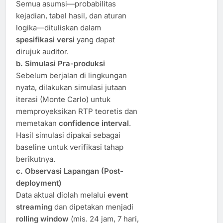
Semua asumsi—probabilitas
kejadian, tabel hasil, dan aturan
logika—dituliskan dalam
spesifikasi versi
yang dapat
dirujuk auditor.
b. Simulasi Pra-produksi
Sebelum berjalan di lingkungan
nyata, dilakukan simulasi jutaan
iterasi (Monte Carlo) untuk
memproyeksikan RTP teoretis dan
memetakan
confidence interval
.
Hasil simulasi dipakai sebagai
baseline untuk verifikasi tahap
berikutnya.
c. Observasi Lapangan (Post-
deployment)
Data aktual diolah melalui
event
streaming
dan dipetakan menjadi
rolling window
(mis. 24 jam, 7 hari,