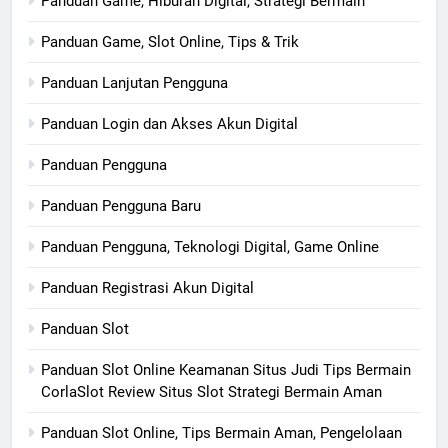
Panduan Game, Hiburan Digital, Strategi Bermain
Panduan Game, Slot Online, Tips & Trik
Panduan Lanjutan Pengguna
Panduan Login dan Akses Akun Digital
Panduan Pengguna
Panduan Pengguna Baru
Panduan Pengguna, Teknologi Digital, Game Online
Panduan Registrasi Akun Digital
Panduan Slot
Panduan Slot Online Keamanan Situs Judi Tips Bermain
CorlaSlot Review Situs Slot Strategi Bermain Aman
Panduan Slot Online, Tips Bermain Aman, Pengelolaan