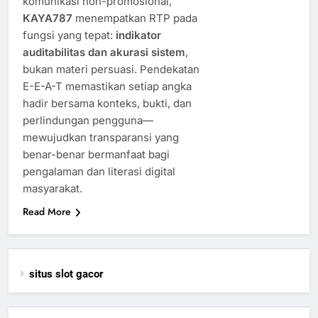
komunikasi non-promosional,
KAYA787
menempatkan RTP pada
fungsi yang tepat:
indikator
auditabilitas dan akurasi sistem
,
bukan materi persuasi. Pendekatan
E-E-A-T memastikan setiap angka
hadir bersama konteks, bukti, dan
perlindungan pengguna—
mewujudkan transparansi yang
benar-benar bermanfaat bagi
pengalaman dan literasi digital
masyarakat.
Read More
situs slot gacor