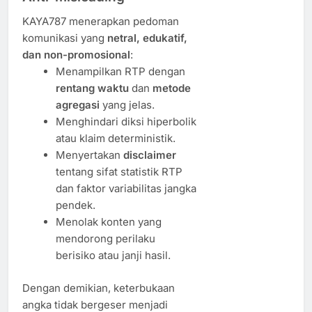
KAYA787 menerapkan pedoman
komunikasi yang
netral, edukatif,
dan non-promosional
:
Menampilkan RTP dengan
rentang waktu
dan
metode
agregasi
yang jelas.
Menghindari diksi hiperbolik
atau klaim deterministik.
Menyertakan
disclaimer
tentang sifat statistik RTP
dan faktor variabilitas jangka
pendek.
Menolak konten yang
mendorong perilaku
berisiko atau janji hasil.
Dengan demikian, keterbukaan
angka tidak bergeser menjadi