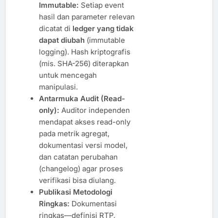
Immutable:
Setiap event
hasil dan parameter relevan
dicatat di
ledger yang tidak
dapat diubah
(immutable
logging). Hash kriptografis
(mis. SHA-256) diterapkan
untuk mencegah
manipulasi.
Antarmuka Audit (Read-
only):
Auditor independen
mendapat akses read-only
pada metrik agregat,
dokumentasi versi model,
dan catatan perubahan
(changelog) agar proses
verifikasi bisa diulang.
Publikasi Metodologi
Ringkas:
Dokumentasi
ringkas—definisi RTP,