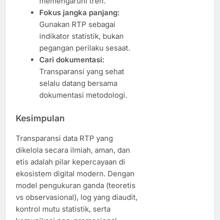
memengaruhi tren.
Fokus jangka panjang:
Gunakan RTP sebagai
indikator statistik, bukan
pegangan perilaku sesaat.
Cari dokumentasi:
Transparansi yang sehat
selalu datang bersama
dokumentasi metodologi.
Kesimpulan
Transparansi data RTP yang
dikelola secara ilmiah, aman, dan
etis adalah pilar kepercayaan di
ekosistem digital modern. Dengan
model pengukuran ganda (teoretis
vs observasional), log yang diaudit,
kontrol mutu statistik, serta