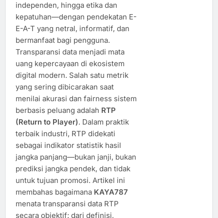
independen, hingga etika dan
kepatuhan—dengan pendekatan E-
E-A-T yang netral, informatif, dan
bermanfaat bagi pengguna.
Transparansi data menjadi mata
uang kepercayaan di ekosistem
digital modern. Salah satu metrik
yang sering dibicarakan saat
menilai akurasi dan fairness sistem
berbasis peluang adalah
RTP
(Return to Player)
. Dalam praktik
terbaik industri, RTP didekati
sebagai indikator statistik hasil
jangka panjang—bukan janji, bukan
prediksi jangka pendek, dan tidak
untuk tujuan promosi. Artikel ini
membahas bagaimana
KAYA787
menata transparansi data RTP
secara objektif: dari definisi,