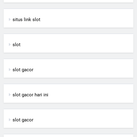
situs link slot
slot
slot gacor
slot gacor hari ini
slot gacor