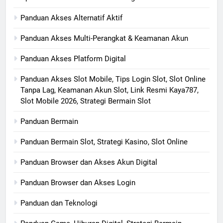
Panduan Akses Alternatif Aktif
Panduan Akses Multi-Perangkat & Keamanan Akun
Panduan Akses Platform Digital
Panduan Akses Slot Mobile, Tips Login Slot, Slot Online
Tanpa Lag, Keamanan Akun Slot, Link Resmi Kaya787,
Slot Mobile 2026, Strategi Bermain Slot
Panduan Bermain
Panduan Bermain Slot, Strategi Kasino, Slot Online
Panduan Browser dan Akses Akun Digital
Panduan Browser dan Akses Login
Panduan dan Teknologi