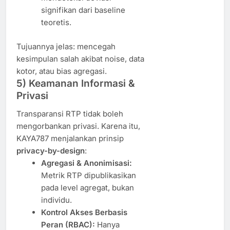
signifikan dari baseline
teoretis.
Tujuannya jelas: mencegah
kesimpulan salah akibat noise, data
kotor, atau bias agregasi.
5) Keamanan Informasi &
Privasi
Transparansi RTP tidak boleh
mengorbankan privasi. Karena itu,
KAYA787 menjalankan prinsip
privacy-by-design
:
Agregasi & Anonimisasi:
Metrik RTP dipublikasikan
pada level agregat, bukan
individu.
Kontrol Akses Berbasis
Peran (RBAC):
Hanya