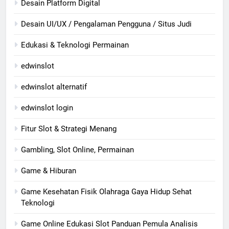
Desain Platform Digital
Desain UI/UX / Pengalaman Pengguna / Situs Judi
Edukasi & Teknologi Permainan
edwinslot
edwinslot alternatif
edwinslot login
Fitur Slot & Strategi Menang
Gambling, Slot Online, Permainan
Game & Hiburan
Game Kesehatan Fisik Olahraga Gaya Hidup Sehat
Teknologi
Game Online Edukasi Slot Panduan Pemula Analisis