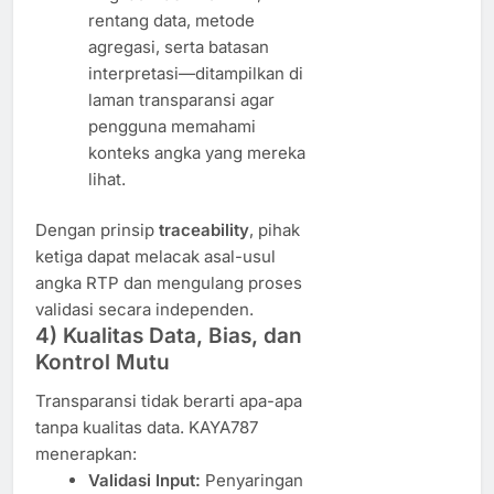
rentang data, metode
agregasi, serta batasan
interpretasi—ditampilkan di
laman transparansi agar
pengguna memahami
konteks angka yang mereka
lihat.
Dengan prinsip
traceability
, pihak
ketiga dapat melacak asal-usul
angka RTP dan mengulang proses
validasi secara independen.
4) Kualitas Data, Bias, dan
Kontrol Mutu
Transparansi tidak berarti apa-apa
tanpa kualitas data. KAYA787
menerapkan:
Validasi Input:
Penyaringan