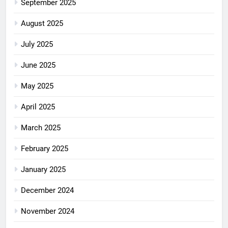
September 2025
August 2025
July 2025
June 2025
May 2025
April 2025
March 2025
February 2025
January 2025
December 2024
November 2024