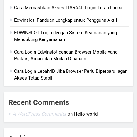
Cara Memastikan Akses TIARA4D Login Tetap Lancar
Edwinslot: Panduan Lengkap untuk Pengguna Aktif
EDWINSLOT Login dengan Sistem Keamanan yang
Mendukung Kenyamanan
Cara Login Edwinslot dengan Browser Mobile yang
Praktis, Aman, dan Mudah Dipahami
Cara Login Lebah4D Jika Browser Perlu Diperbarui agar
Akses Tetap Stabil
Recent Comments
A WordPress Commenter
on
Hello world!