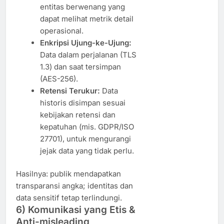
entitas berwenang yang
dapat melihat metrik detail
operasional.
Enkripsi Ujung-ke-Ujung:
Data dalam perjalanan (TLS
1.3) dan saat tersimpan
(AES-256).
Retensi Terukur:
Data
historis disimpan sesuai
kebijakan retensi dan
kepatuhan (mis. GDPR/ISO
27701), untuk mengurangi
jejak data yang tidak perlu.
Hasilnya: publik mendapatkan
transparansi angka; identitas dan
data sensitif tetap terlindungi.
6) Komunikasi yang Etis &
Anti-misleading