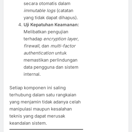
secara otomatis dalam
immutable logs
(catatan
yang tidak dapat dihapus).
Uji Kepatuhan Keamanan:
Melibatkan pengujian
terhadap
encryption layer
,
firewall
, dan
multi-factor
authentication
untuk
memastikan perlindungan
data pengguna dan sistem
internal.
Setiap komponen ini saling
terhubung dalam satu rangkaian
yang menjamin tidak adanya celah
manipulasi maupun kesalahan
teknis yang dapat merusak
keandalan sistem.