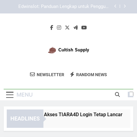
Skip
EDWINSLOT Login dengan Sistem Keamanan
to
yang Mendukung Kenyamanan
content
Cara Login Edwinslot dengan Browser Mobile
yang Praktis, Aman, dan Mudah Dipahami
Cara Memastikan Akses TIARA4D Login Tetap
Lancar
Edwinslot: Panduan Lengkap untuk Pengguna
Aktif
EDWINSLOT Login dengan Sistem Keamanan
yang Mendukung Kenyamanan
Cultish Supply
Dapatkan Koleksi Streetwear Keren Di
Cara Login Edwinslot dengan Browser Mobile
NEWSLETTER
RANDOM NEWS
yang Praktis, Aman, dan Mudah Dipahami
Cultish Supply.
MENU
ra Memastikan Akses TIARA4D Login Tetap Lancar
Edw
HEADLINES
Month Ago
1 Mo