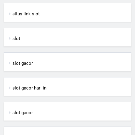
situs link slot
slot
slot gacor
slot gacor hari ini
slot gacor