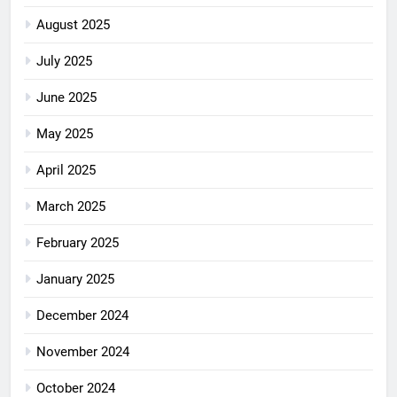
August 2025
July 2025
June 2025
May 2025
April 2025
March 2025
February 2025
January 2025
December 2024
November 2024
October 2024