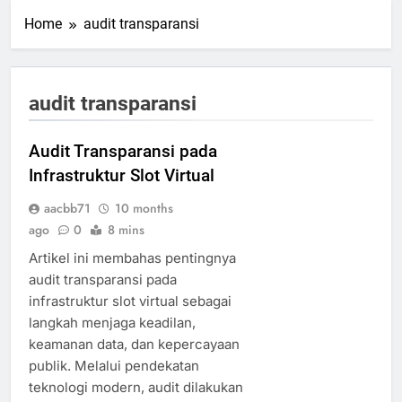
Home
audit transparansi
audit transparansi
Audit Transparansi pada
Infrastruktur Slot Virtual
aacbb71
10 months
ago
0
8 mins
Artikel ini membahas pentingnya
audit transparansi pada
infrastruktur slot virtual sebagai
langkah menjaga keadilan,
keamanan data, dan kepercayaan
publik. Melalui pendekatan
teknologi modern, audit dilakukan