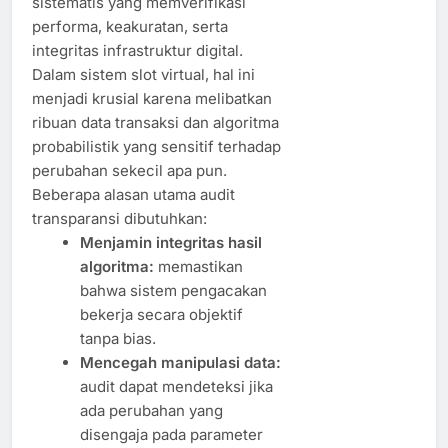
sistematis yang memverifikasi
performa, keakuratan, serta
integritas infrastruktur digital.
Dalam sistem slot virtual, hal ini
menjadi krusial karena melibatkan
ribuan data transaksi dan algoritma
probabilistik yang sensitif terhadap
perubahan sekecil apa pun.
Beberapa alasan utama audit
transparansi dibutuhkan:
Menjamin integritas hasil
algoritma:
memastikan
bahwa sistem pengacakan
bekerja secara objektif
tanpa bias.
Mencegah manipulasi data:
audit dapat mendeteksi jika
ada perubahan yang
disengaja pada parameter