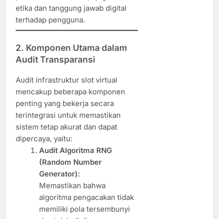
etika dan tanggung jawab digital
terhadap pengguna.
2. Komponen Utama dalam
Audit Transparansi
Audit infrastruktur slot virtual
mencakup beberapa komponen
penting yang bekerja secara
terintegrasi untuk memastikan
sistem tetap akurat dan dapat
dipercaya, yaitu:
Audit Algoritma RNG
(Random Number
Generator):
Memastikan bahwa
algoritma pengacakan tidak
memiliki pola tersembunyi