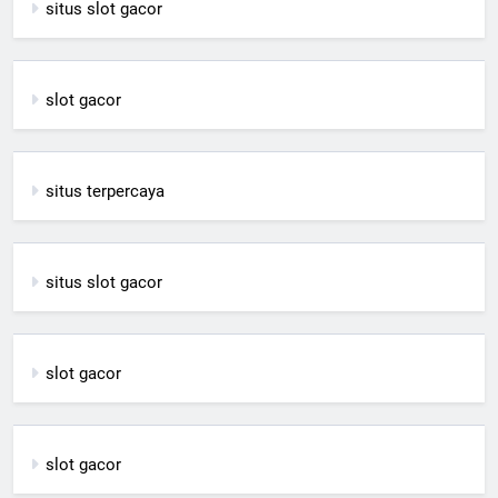
situs slot gacor
slot gacor
situs terpercaya
situs slot gacor
slot gacor
slot gacor