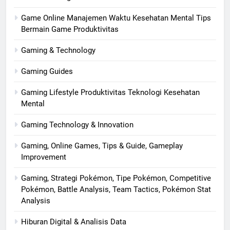
Game Online Manajemen Waktu Kesehatan Mental Tips
Bermain Game Produktivitas
Gaming & Technology
Gaming Guides
Gaming Lifestyle Produktivitas Teknologi Kesehatan
Mental
Gaming Technology & Innovation
Gaming, Online Games, Tips & Guide, Gameplay
Improvement
Gaming, Strategi Pokémon, Tipe Pokémon, Competitive
Pokémon, Battle Analysis, Team Tactics, Pokémon Stat
Analysis
Hiburan Digital & Analisis Data