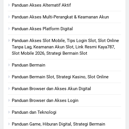
Panduan Akses Alternatif Aktif
Panduan Akses Multi-Perangkat & Keamanan Akun
Panduan Akses Platform Digital
Panduan Akses Slot Mobile, Tips Login Slot, Slot Online
Tanpa Lag, Keamanan Akun Slot, Link Resmi Kaya787,
Slot Mobile 2026, Strategi Bermain Slot
Panduan Bermain
Panduan Bermain Slot, Strategi Kasino, Slot Online
Panduan Browser dan Akses Akun Digital
Panduan Browser dan Akses Login
Panduan dan Teknologi
Panduan Game, Hiburan Digital, Strategi Bermain