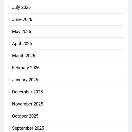
July 2026
June 2026
May 2026
April 2026
March 2026
February 2026
January 2026
December 2025
November 2025
October 2025
September 2025