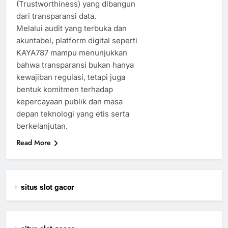
(Trustworthiness) yang dibangun
dari transparansi data.
Melalui audit yang terbuka dan
akuntabel, platform digital seperti
KAYA787 mampu menunjukkan
bahwa transparansi bukan hanya
kewajiban regulasi, tetapi juga
bentuk komitmen terhadap
kepercayaan publik dan masa
depan teknologi yang etis serta
berkelanjutan.
Read More
situs slot gacor