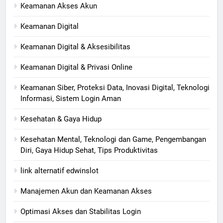
Keamanan Akses Akun
Keamanan Digital
Keamanan Digital & Aksesibilitas
Keamanan Digital & Privasi Online
Keamanan Siber, Proteksi Data, Inovasi Digital, Teknologi
Informasi, Sistem Login Aman
Kesehatan & Gaya Hidup
Kesehatan Mental, Teknologi dan Game, Pengembangan
Diri, Gaya Hidup Sehat, Tips Produktivitas
link alternatif edwinslot
Manajemen Akun dan Keamanan Akses
Optimasi Akses dan Stabilitas Login