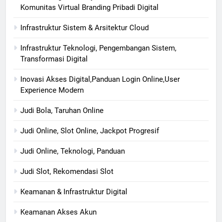
Komunitas Virtual Branding Pribadi Digital
Infrastruktur Sistem & Arsitektur Cloud
Infrastruktur Teknologi, Pengembangan Sistem,
Transformasi Digital
Inovasi Akses Digital,Panduan Login Online,User
Experience Modern
Judi Bola, Taruhan Online
Judi Online, Slot Online, Jackpot Progresif
Judi Online, Teknologi, Panduan
Judi Slot, Rekomendasi Slot
Keamanan & Infrastruktur Digital
Keamanan Akses Akun