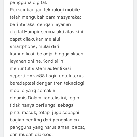
pengguna digital.
Perkembangan teknologi mobile
telah mengubah cara masyarakat
berinteraksi dengan layanan
digital.Hampir semua aktivitas kini
dapat dilakukan melalui
smartphone, mulai dari
komunikasi, belanja, hingga akses
layanan online.Kondisi ini
menuntut sistem autentikasi
seperti Horas88 Login untuk terus
beradaptasi dengan tren teknologi
mobile yang semakin
dinamis.Dalam konteks ini, login
tidak hanya berfungsi sebagai
pintu masuk, tetapi juga sebagai
bagian penting dari pengalaman
pengguna yang harus aman, cepat,
dan mudah diakses.