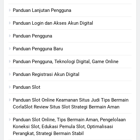
Panduan Lanjutan Pengguna
Panduan Login dan Akses Akun Digital
Panduan Pengguna
Panduan Pengguna Baru
Panduan Pengguna, Teknologi Digital, Game Online
Panduan Registrasi Akun Digital
Panduan Slot
Panduan Slot Online Keamanan Situs Judi Tips Bermain
CorlaSlot Review Situs Slot Strategi Bermain Aman
Panduan Slot Online, Tips Bermain Aman, Pengelolaan
Koneksi Slot, Edukasi Pemula Slot, Optimalisasi
Perangkat, Strategi Bermain Stabil