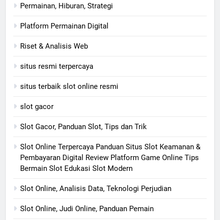
Permainan, Hiburan, Strategi
Platform Permainan Digital
Riset & Analisis Web
situs resmi terpercaya
situs terbaik slot online resmi
slot gacor
Slot Gacor, Panduan Slot, Tips dan Trik
Slot Online Terpercaya Panduan Situs Slot Keamanan &
Pembayaran Digital Review Platform Game Online Tips
Bermain Slot Edukasi Slot Modern
Slot Online, Analisis Data, Teknologi Perjudian
Slot Online, Judi Online, Panduan Pemain