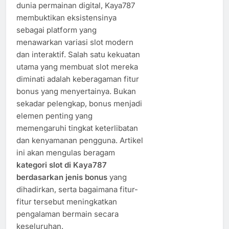
dunia permainan digital, Kaya787
membuktikan eksistensinya
sebagai platform yang
menawarkan variasi slot modern
dan interaktif. Salah satu kekuatan
utama yang membuat slot mereka
diminati adalah keberagaman fitur
bonus yang menyertainya. Bukan
sekadar pelengkap, bonus menjadi
elemen penting yang
memengaruhi tingkat keterlibatan
dan kenyamanan pengguna. Artikel
ini akan mengulas beragam
kategori slot di Kaya787
berdasarkan jenis bonus
yang
dihadirkan, serta bagaimana fitur-
fitur tersebut meningkatkan
pengalaman bermain secara
keseluruhan.