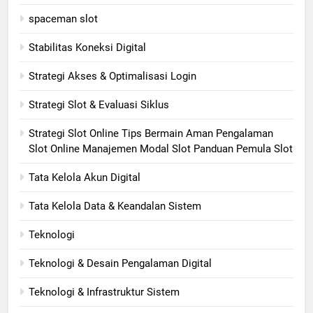
spaceman slot
Stabilitas Koneksi Digital
Strategi Akses & Optimalisasi Login
Strategi Slot & Evaluasi Siklus
Strategi Slot Online Tips Bermain Aman Pengalaman
Slot Online Manajemen Modal Slot Panduan Pemula Slot
Tata Kelola Akun Digital
Tata Kelola Data & Keandalan Sistem
Teknologi
Teknologi & Desain Pengalaman Digital
Teknologi & Infrastruktur Sistem