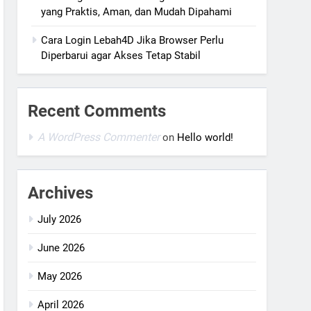
yang Praktis, Aman, dan Mudah Dipahami
Cara Login Lebah4D Jika Browser Perlu
Diperbarui agar Akses Tetap Stabil
Recent Comments
A WordPress Commenter
on
Hello world!
Archives
July 2026
June 2026
May 2026
April 2026