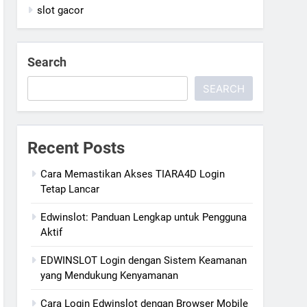
slot gacor
Search
SEARCH
Recent Posts
Cara Memastikan Akses TIARA4D Login
Tetap Lancar
Edwinslot: Panduan Lengkap untuk Pengguna
Aktif
EDWINSLOT Login dengan Sistem Keamanan
yang Mendukung Kenyamanan
Cara Login Edwinslot dengan Browser Mobile