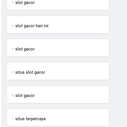
slot gacor
slot gacor hari ini
slot gacor
situs slot gacor
slot gacor
situs terpercaya