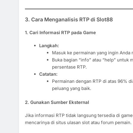
3. Cara Menganalisis RTP di Slot88
1. Cari Informasi RTP pada Game
Langkah:
Masuk ke permainan yang ingin Anda m
Buka bagian “info” atau “help” untu
persentase RTP.
Catatan:
Permainan dengan RTP di atas 96% di
peluang yang baik.
2. Gunakan Sumber Eksternal
Jika informasi RTP tidak langsung tersedia di game
mencarinya di situs ulasan slot atau forum pemain.