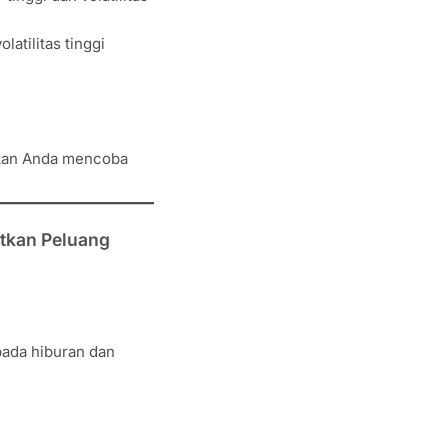
latilitas tinggi
kan Anda mencoba
tkan Peluang
pada hiburan dan