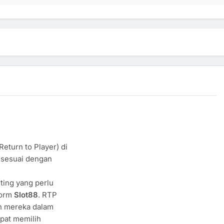
eturn to Player) di
 sesuai dengan
ting yang perlu
form
Slot88
. RTP
 mereka dalam
pat memilih