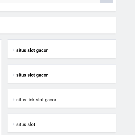
situs slot gacor
situs slot gacor
situs link slot gacor
situs slot