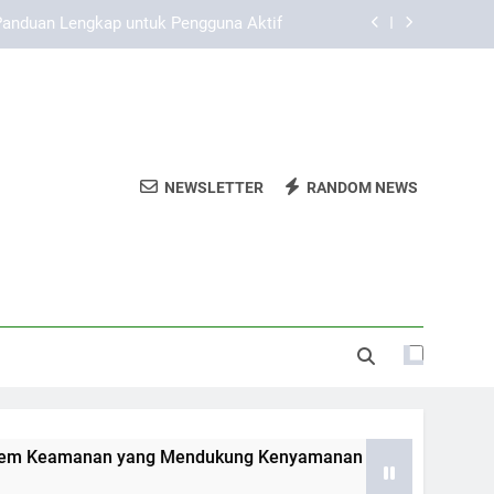
Panduan Lengkap untuk Pengguna Aktif
eamanan yang Mendukung Kenyamanan
ng Praktis, Aman, dan Mudah Dipahami
an Akses TIARA4D Login Tetap Lancar
NEWSLETTER
RANDOM NEWS
Panduan Lengkap untuk Pengguna Aktif
eamanan yang Mendukung Kenyamanan
ng Praktis, Aman, dan Mudah Dipahami
nan yang Mendukung Kenyamanan
Cara Login Edwinslot
2 Months Ago