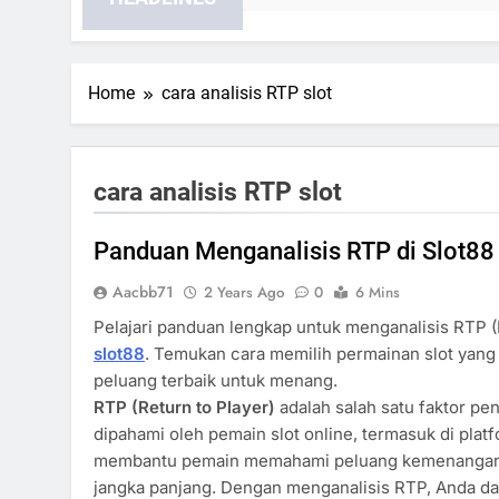
Home
cara analisis RTP slot
cara analisis RTP slot
Panduan Menganalisis RTP di Slot88
Aacbb71
2 Years Ago
0
6 Mins
Pelajari panduan lengkap untuk menganalisis RTP (R
slot88
. Temukan cara memilih permainan slot yang
peluang terbaik untuk menang.
RTP (Return to Player)
adalah salah satu faktor pen
dipahami oleh pemain slot online, termasuk di plat
membantu pemain memahami peluang kemenangan
jangka panjang. Dengan menganalisis RTP, Anda da