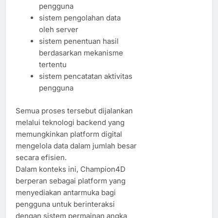
pengguna
sistem pengolahan data
oleh server
sistem penentuan hasil
berdasarkan mekanisme
tertentu
sistem pencatatan aktivitas
pengguna
Semua proses tersebut dijalankan
melalui teknologi backend yang
memungkinkan platform digital
mengelola data dalam jumlah besar
secara efisien.
Dalam konteks ini, Champion4D
berperan sebagai platform yang
menyediakan antarmuka bagi
pengguna untuk berinteraksi
dengan sistem permainan angka