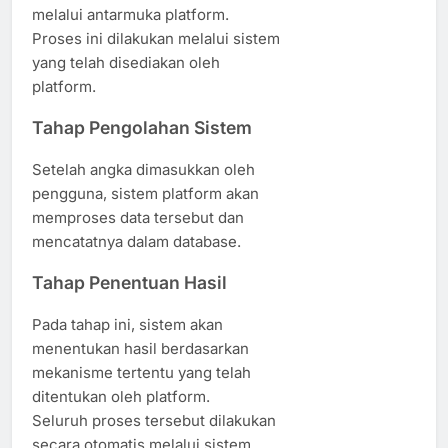
melalui antarmuka platform.
Proses ini dilakukan melalui sistem
yang telah disediakan oleh
platform.
Tahap Pengolahan Sistem
Setelah angka dimasukkan oleh
pengguna, sistem platform akan
memproses data tersebut dan
mencatatnya dalam database.
Tahap Penentuan Hasil
Pada tahap ini, sistem akan
menentukan hasil berdasarkan
mekanisme tertentu yang telah
ditentukan oleh platform.
Seluruh proses tersebut dilakukan
secara otomatis melalui sistem