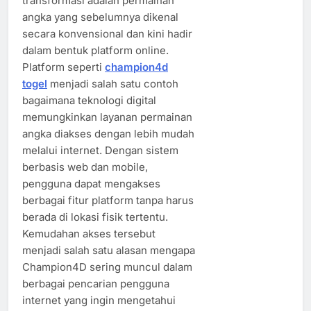
transformasi adalah permainan
angka yang sebelumnya dikenal
secara konvensional dan kini hadir
dalam bentuk platform online.
Platform seperti
champion4d
togel
menjadi salah satu contoh
bagaimana teknologi digital
memungkinkan layanan permainan
angka diakses dengan lebih mudah
melalui internet. Dengan sistem
berbasis web dan mobile,
pengguna dapat mengakses
berbagai fitur platform tanpa harus
berada di lokasi fisik tertentu.
Kemudahan akses tersebut
menjadi salah satu alasan mengapa
Champion4D sering muncul dalam
berbagai pencarian pengguna
internet yang ingin mengetahui