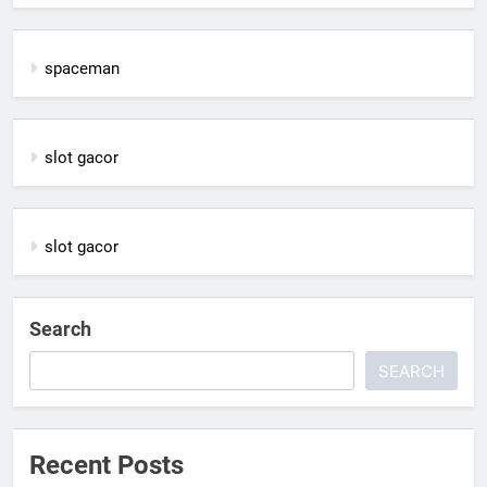
spaceman
slot gacor
slot gacor
Search
SEARCH
Recent Posts