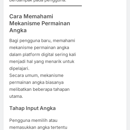
Cara Memahami
Mekanisme Permainan
Angka
Bagi pengguna baru, memahami
mekanisme permainan angka
dalam platform digital sering kali
menjadi hal yang menarik untuk
dipelajari.
Secara umum, mekanisme
permainan angka biasanya
melibatkan beberapa tahapan
utama.
Tahap Input Angka
Pengguna memilih atau
memasukkan angka tertentu