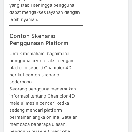
yang stabil sehingga pengguna
dapat mengakses layanan dengan
lebih nyaman.
Contoh Skenario
Penggunaan Platform
Untuk memahami bagaimana
pengguna berinteraksi dengan
platform seperti Champion4D,
berikut contoh skenario
sederhana.
Seorang pengguna menemukan
informasi tentang Champion4D
melalui mesin pencari ketika
sedang mencari platform
permainan angka online. Setelah
membaca beberapa ulasan,
pengguna tersebut mencoba