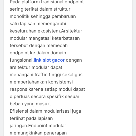
Pada platform tradisional endpoint
sering terikat dalam struktur
monolitik sehingga pembaruan
satu lapisan memengaruhi
keseluruhan ekosistem.Arsitektur
modular mengatasi keterbatasan
tersebut dengan memecah
endpoint ke dalam domain
fungsional.
link slot gacor
dengan
arsitektur modular dapat
menangani traffic tinggi sekaligus
mempertahankan konsistensi
respons karena setiap modul dapat
diperluas secara spesifik sesuai
beban yang masuk.
Efisiensi dalam modularisasi juga
terlihat pada lapisan
jaringan.Endpoint modular
memungkinkan penerapan