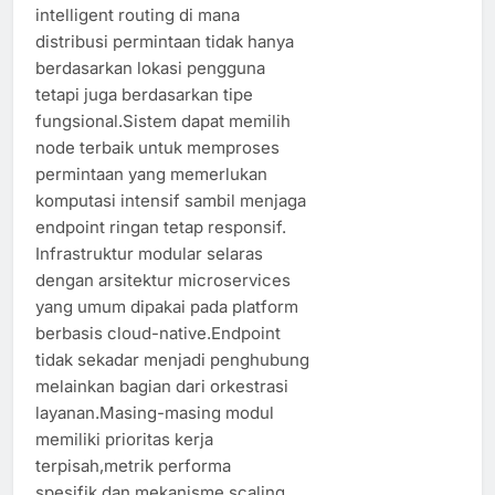
intelligent routing di mana
distribusi permintaan tidak hanya
berdasarkan lokasi pengguna
tetapi juga berdasarkan tipe
fungsional.Sistem dapat memilih
node terbaik untuk memproses
permintaan yang memerlukan
komputasi intensif sambil menjaga
endpoint ringan tetap responsif.
Infrastruktur modular selaras
dengan arsitektur microservices
yang umum dipakai pada platform
berbasis cloud-native.Endpoint
tidak sekadar menjadi penghubung
melainkan bagian dari orkestrasi
layanan.Masing-masing modul
memiliki prioritas kerja
terpisah,metrik performa
spesifik,dan mekanisme scaling