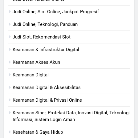
Judi Online, Slot Online, Jackpot Progresif
Judi Online, Teknologi, Panduan
Judi Slot, Rekomendasi Slot
Keamanan & Infrastruktur Digital
Keamanan Akses Akun
Keamanan Digital
Keamanan Digital & Aksesibilitas
Keamanan Digital & Privasi Online
Keamanan Siber, Proteksi Data, Inovasi Digital, Teknologi
Informasi, Sistem Login Aman
Kesehatan & Gaya Hidup