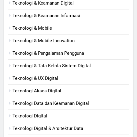
Teknologi & Keamanan Digital
Teknologi & Keamanan Informasi
Teknologi & Mobile
Teknologi & Mobile Innovation
Teknologi & Pengalaman Pengguna
Teknologi & Tata Kelola Sistem Digital
Teknologi & UX Digital
Teknologi Akses Digital
Teknologi Data dan Keamanan Digital
Teknologi Digital
Teknologi Digital & Arsitektur Data