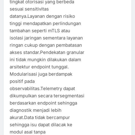
tingkat otorisasi yang berbeda
sesuai sensitivitas
datanya.Layanan dengan risiko
tinggi mendapatkan perlindungan
tambahan seperti mTLS atau
isolasi jaringan sementara layanan
ringan cukup dengan pembatasan
akses standar.Pendekatan granular
ini tidak mungkin dilakukan dalam
arsitektur endpoint tunggal.
Modularisasi juga berdampak
positif pada
observabilitas.Telemetry dapat
dikumpulkan secara tersegmentasi
berdasarkan endpoint sehingga
diagnostik menjadi lebih
akurat.Data tidak bercampur
sehingga isu dapat dilacak ke
modul asal tanpa