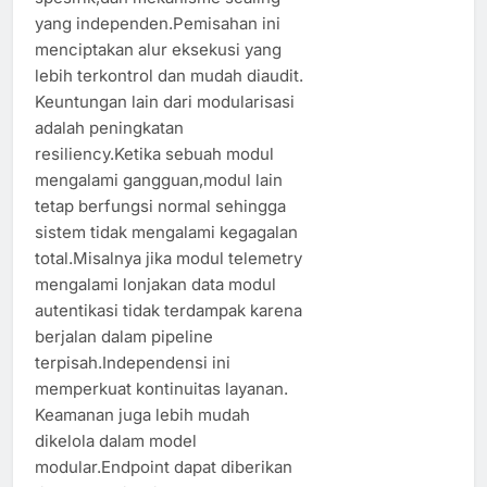
yang independen.Pemisahan ini
menciptakan alur eksekusi yang
lebih terkontrol dan mudah diaudit.
Keuntungan lain dari modularisasi
adalah peningkatan
resiliency.Ketika sebuah modul
mengalami gangguan,modul lain
tetap berfungsi normal sehingga
sistem tidak mengalami kegagalan
total.Misalnya jika modul telemetry
mengalami lonjakan data modul
autentikasi tidak terdampak karena
berjalan dalam pipeline
terpisah.Independensi ini
memperkuat kontinuitas layanan.
Keamanan juga lebih mudah
dikelola dalam model
modular.Endpoint dapat diberikan