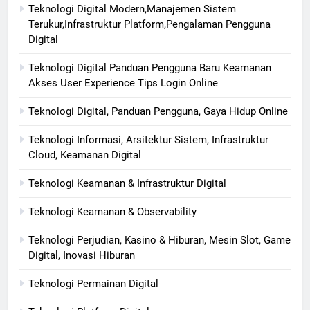
Teknologi Digital Modern,Manajemen Sistem
Terukur,Infrastruktur Platform,Pengalaman Pengguna
Digital
Teknologi Digital Panduan Pengguna Baru Keamanan
Akses User Experience Tips Login Online
Teknologi Digital, Panduan Pengguna, Gaya Hidup Online
Teknologi Informasi, Arsitektur Sistem, Infrastruktur
Cloud, Keamanan Digital
Teknologi Keamanan & Infrastruktur Digital
Teknologi Keamanan & Observability
Teknologi Perjudian, Kasino & Hiburan, Mesin Slot, Game
Digital, Inovasi Hiburan
Teknologi Permainan Digital