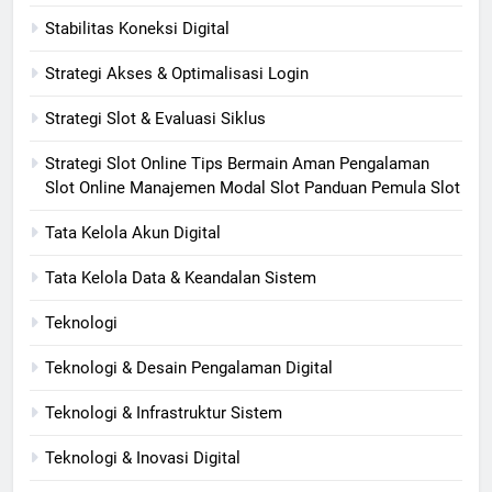
Stabilitas Koneksi Digital
Strategi Akses & Optimalisasi Login
Strategi Slot & Evaluasi Siklus
Strategi Slot Online Tips Bermain Aman Pengalaman
Slot Online Manajemen Modal Slot Panduan Pemula Slot
Tata Kelola Akun Digital
Tata Kelola Data & Keandalan Sistem
Teknologi
Teknologi & Desain Pengalaman Digital
Teknologi & Infrastruktur Sistem
Teknologi & Inovasi Digital