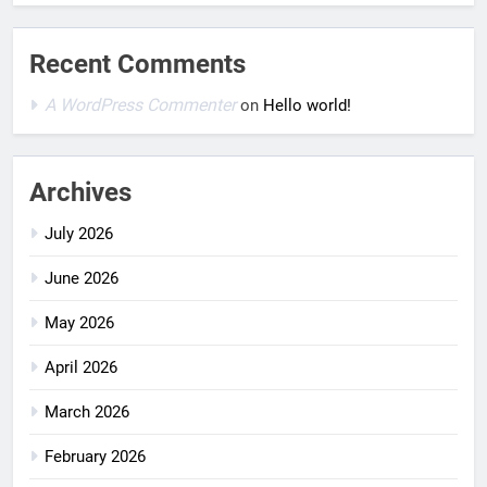
Recent Comments
A WordPress Commenter
on
Hello world!
Archives
July 2026
June 2026
May 2026
April 2026
March 2026
February 2026