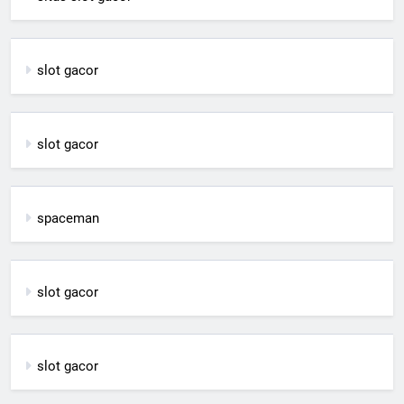
slot gacor
slot gacor
spaceman
slot gacor
slot gacor