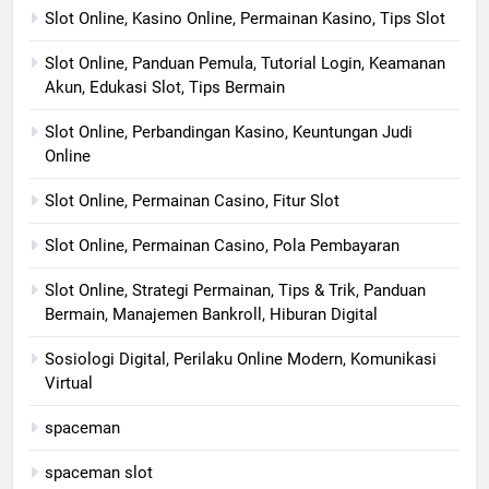
Slot Online, Kasino Online, Permainan Kasino, Tips Slot
Slot Online, Panduan Pemula, Tutorial Login, Keamanan
Akun, Edukasi Slot, Tips Bermain
Slot Online, Perbandingan Kasino, Keuntungan Judi
Online
Slot Online, Permainan Casino, Fitur Slot
Slot Online, Permainan Casino, Pola Pembayaran
Slot Online, Strategi Permainan, Tips & Trik, Panduan
Bermain, Manajemen Bankroll, Hiburan Digital
Sosiologi Digital, Perilaku Online Modern, Komunikasi
Virtual
spaceman
spaceman slot