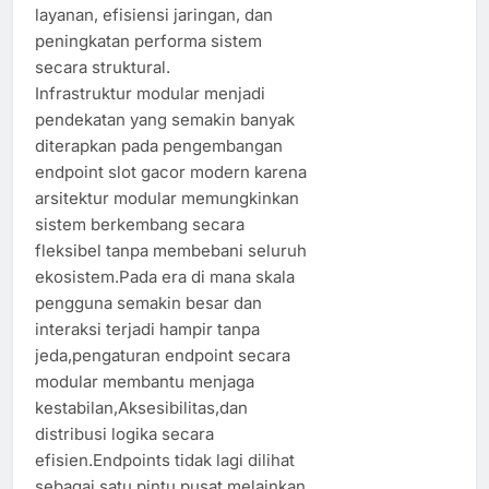
layanan, efisiensi jaringan, dan
peningkatan performa sistem
secara struktural.
Infrastruktur modular menjadi
pendekatan yang semakin banyak
diterapkan pada pengembangan
endpoint slot gacor modern karena
arsitektur modular memungkinkan
sistem berkembang secara
fleksibel tanpa membebani seluruh
ekosistem.Pada era di mana skala
pengguna semakin besar dan
interaksi terjadi hampir tanpa
jeda,pengaturan endpoint secara
modular membantu menjaga
kestabilan,Aksesibilitas,dan
distribusi logika secara
efisien.Endpoints tidak lagi dilihat
sebagai satu pintu pusat,melainkan