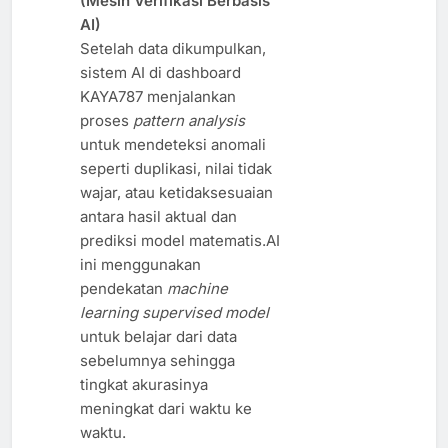
(Mesin Verifikasi Berbasis
AI)
Setelah data dikumpulkan,
sistem AI di dashboard
KAYA787 menjalankan
proses
pattern analysis
untuk mendeteksi anomali
seperti duplikasi, nilai tidak
wajar, atau ketidaksesuaian
antara hasil aktual dan
prediksi model matematis.AI
ini menggunakan
pendekatan
machine
learning supervised model
untuk belajar dari data
sebelumnya sehingga
tingkat akurasinya
meningkat dari waktu ke
waktu.