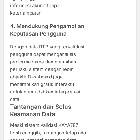
informasi akurat tanpa
keterlambatan.
4.
Mendukung Pengambilan
Keputusan Pengguna
Dengan data RTP yang tervalidasi,
pengguna dapat menganalisis
performa game dan memahami
perilaku sistem dengan lebih
objektif.Dashboard juga
menampilkan grafik interaktif
untuk memudahkan interpretasi
data.
Tantangan dan Solusi
Keamanan Data
Meski sistem validasi KAYA787
telah canggih, tantangan tetap ada