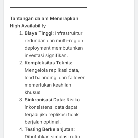
Tantangan dalam Menerapkan
High Availability
Biaya Tinggi:
Infrastruktur
redundan dan multi-region
deployment membutuhkan
investasi signifikan.
Kompleksitas Teknis:
Mengelola replikasi data,
load balancing, dan failover
memerlukan keahlian
khusus.
Sinkronisasi Data:
Risiko
inkonsistensi data dapat
terjadi jika replikasi tidak
berjalan optimal.
Testing Berkelanjutan:
Dibutuhkan simulasi rutin