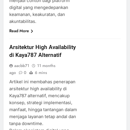
menjadi contoh bagi platform
digital yang mengedepankan
keamanan, keakuratan, dan
akuntabilitas.
Read More
Arsitektur High Availability
di Kaya787 Alternatif
aacbb71
11 months
ago
0
6 mins
Artikel ini membahas penerapan
arsitektur high availability di
Kaya787 alternatif, mencakup
konsep, strategi implementasi,
manfaat, hingga tantangan dalam
menjaga layanan tetap andal dan
tanpa downtime.