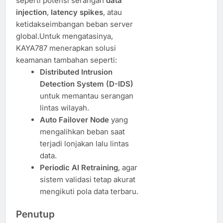
seperti potensi serangan
data
injection
,
latency spikes
, atau
ketidakseimbangan beban server
global.Untuk mengatasinya,
KAYA787 menerapkan solusi
keamanan tambahan seperti:
Distributed Intrusion
Detection System (D-IDS)
untuk memantau serangan
lintas wilayah.
Auto Failover Node
yang
mengalihkan beban saat
terjadi lonjakan lalu lintas
data.
Periodic AI Retraining
, agar
sistem validasi tetap akurat
mengikuti pola data terbaru.
Penutup