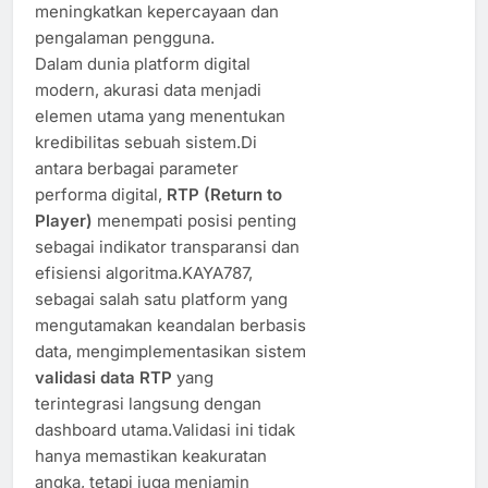
meningkatkan kepercayaan dan
pengalaman pengguna.
Dalam dunia platform digital
modern, akurasi data menjadi
elemen utama yang menentukan
kredibilitas sebuah sistem.Di
antara berbagai parameter
performa digital,
RTP (Return to
Player)
menempati posisi penting
sebagai indikator transparansi dan
efisiensi algoritma.KAYA787,
sebagai salah satu platform yang
mengutamakan keandalan berbasis
data, mengimplementasikan sistem
validasi data RTP
yang
terintegrasi langsung dengan
dashboard utama.Validasi ini tidak
hanya memastikan keakuratan
angka, tetapi juga menjamin