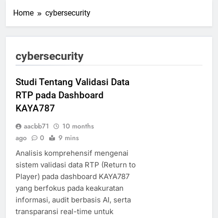
Home
cybersecurity
cybersecurity
Studi Tentang Validasi Data
RTP pada Dashboard
KAYA787
aacbb71
10 months
ago
0
9 mins
Analisis komprehensif mengenai
sistem validasi data RTP (Return to
Player) pada dashboard KAYA787
yang berfokus pada keakuratan
informasi, audit berbasis AI, serta
transparansi real-time untuk