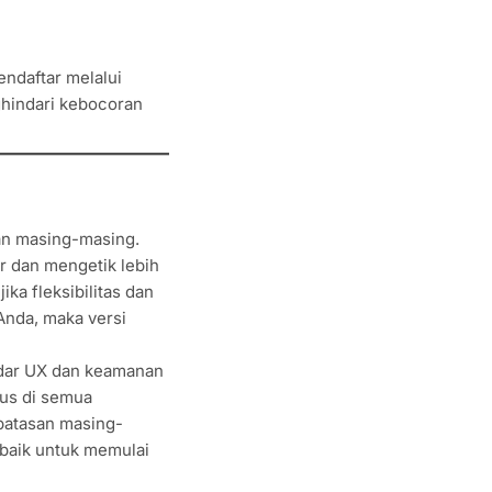
ndaftar melalui
ghindari kebocoran
an masing-masing.
r dan mengetik lebih
ika fleksibilitas dan
Anda, maka versi
ndar UX dan keamanan
lus di semua
batasan masing-
baik untuk memulai