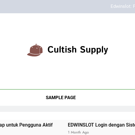
Edwinslot: 
EDWINSLOT Login dengan Sistem K
Cara Login Edwinslot dengan Browser Mobile ya
Cara Memastik
Edwinslot: 
EDWINSLOT Login dengan Sistem K
tish Supply
oleksi Streetwear Keren Di Cultish Supply.
Cara Login Edwinslot dengan Browser Mobile ya
SAMPLE PAGE
ngguna Aktif
EDWINSLOT Login dengan Sistem Keaman
1 Month Ago