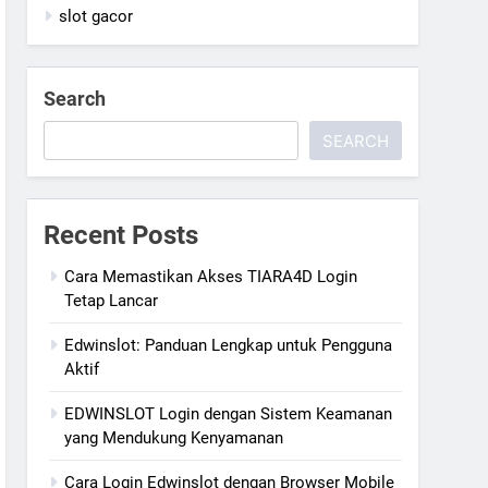
slot gacor
Search
SEARCH
Recent Posts
Cara Memastikan Akses TIARA4D Login
Tetap Lancar
Edwinslot: Panduan Lengkap untuk Pengguna
Aktif
EDWINSLOT Login dengan Sistem Keamanan
yang Mendukung Kenyamanan
Cara Login Edwinslot dengan Browser Mobile