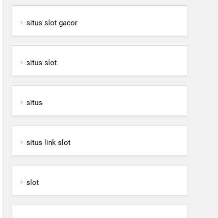
situs slot gacor
situs slot
situs
situs link slot
slot