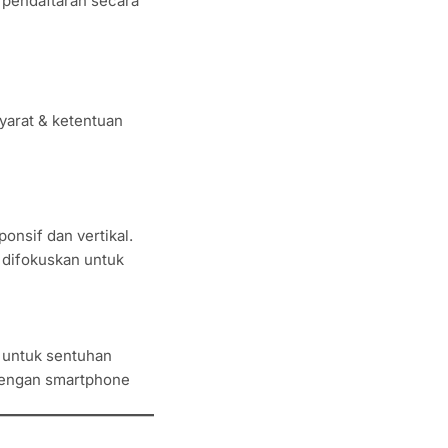
pendaftaran secara
yarat & ketentuan
onsif dan vertikal.
 difokuskan untuk
 untuk sentuhan
dengan smartphone