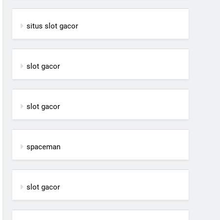
situs slot gacor
slot gacor
slot gacor
spaceman
slot gacor