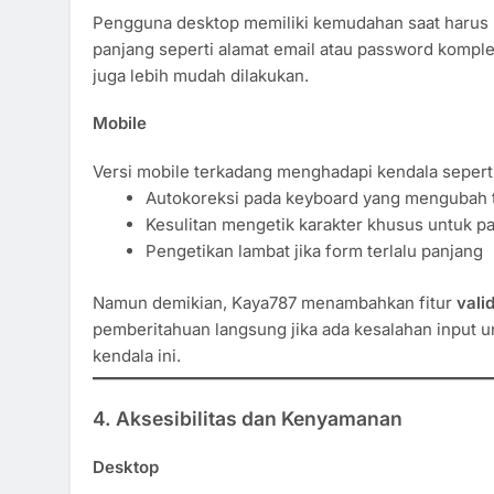
Pengguna desktop memiliki kemudahan saat harus 
panjang seperti alamat email atau password komple
juga lebih mudah dilakukan.
Mobile
Versi mobile terkadang menghadapi kendala seperti
Autokoreksi pada keyboard yang mengubah t
Kesulitan mengetik karakter khusus untuk p
Pengetikan lambat jika form terlalu panjang
Namun demikian, Kaya787 menambahkan fitur
vali
pemberitahuan langsung jika ada kesalahan input u
kendala ini.
4. Aksesibilitas dan Kenyamanan
Desktop