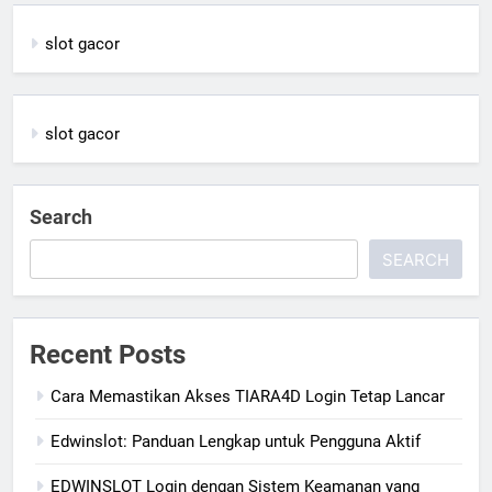
slot gacor
slot gacor
Search
SEARCH
Recent Posts
Cara Memastikan Akses TIARA4D Login Tetap Lancar
Edwinslot: Panduan Lengkap untuk Pengguna Aktif
EDWINSLOT Login dengan Sistem Keamanan yang