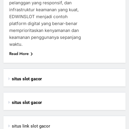
pelanggan yang responsif, dan
infrastruktur keamanan yang kuat,
EDWINSLOT menjadi contoh
platform digital yang benar-benar
memprioritaskan kenyamanan dan
keamanan penggunanya sepanjang
waktu.
Read More
situs slot gacor
situs slot gacor
situs link slot gacor