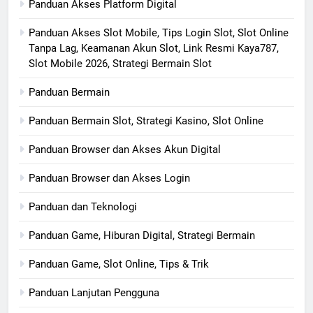
Panduan Akses Platform Digital
Panduan Akses Slot Mobile, Tips Login Slot, Slot Online
Tanpa Lag, Keamanan Akun Slot, Link Resmi Kaya787,
Slot Mobile 2026, Strategi Bermain Slot
Panduan Bermain
Panduan Bermain Slot, Strategi Kasino, Slot Online
Panduan Browser dan Akses Akun Digital
Panduan Browser dan Akses Login
Panduan dan Teknologi
Panduan Game, Hiburan Digital, Strategi Bermain
Panduan Game, Slot Online, Tips & Trik
Panduan Lanjutan Pengguna