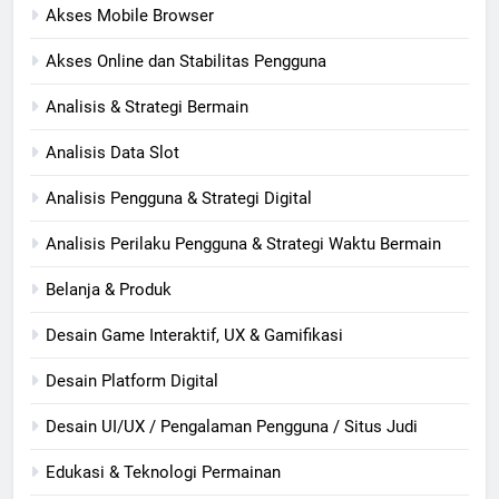
Akses Mobile Browser
Akses Online dan Stabilitas Pengguna
Analisis & Strategi Bermain
Analisis Data Slot
Analisis Pengguna & Strategi Digital
Analisis Perilaku Pengguna & Strategi Waktu Bermain
Belanja & Produk
Desain Game Interaktif, UX & Gamifikasi
Desain Platform Digital
Desain UI/UX / Pengalaman Pengguna / Situs Judi
Edukasi & Teknologi Permainan