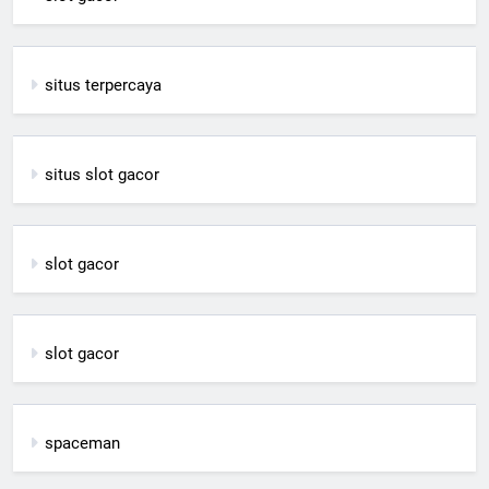
situs terpercaya
situs slot gacor
slot gacor
slot gacor
spaceman