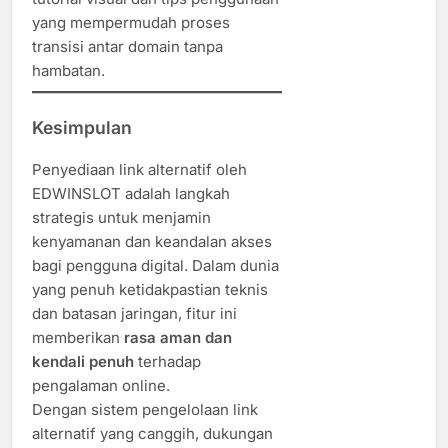
yang mempermudah proses
transisi antar domain tanpa
hambatan.
Kesimpulan
Penyediaan link alternatif oleh
EDWINSLOT adalah langkah
strategis untuk menjamin
kenyamanan dan keandalan akses
bagi pengguna digital. Dalam dunia
yang penuh ketidakpastian teknis
dan batasan jaringan, fitur ini
memberikan
rasa aman dan
kendali penuh
terhadap
pengalaman online.
Dengan sistem pengelolaan link
alternatif yang canggih, dukungan