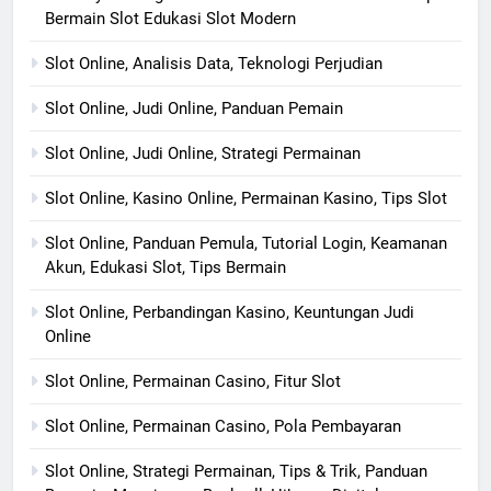
Bermain Slot Edukasi Slot Modern
Slot Online, Analisis Data, Teknologi Perjudian
Slot Online, Judi Online, Panduan Pemain
Slot Online, Judi Online, Strategi Permainan
Slot Online, Kasino Online, Permainan Kasino, Tips Slot
Slot Online, Panduan Pemula, Tutorial Login, Keamanan
Akun, Edukasi Slot, Tips Bermain
Slot Online, Perbandingan Kasino, Keuntungan Judi
Online
Slot Online, Permainan Casino, Fitur Slot
Slot Online, Permainan Casino, Pola Pembayaran
Slot Online, Strategi Permainan, Tips & Trik, Panduan