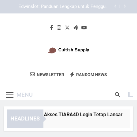
Skip
EDWINSLOT Login dengan Sistem Keamanan
to
yang Mendukung Kenyamanan
content
Cara Login Edwinslot dengan Browser Mobile
yang Praktis, Aman, dan Mudah Dipahami
Cara Memastikan Akses TIARA4D Login Tetap
Lancar
Edwinslot: Panduan Lengkap untuk Pengguna
Aktif
EDWINSLOT Login dengan Sistem Keamanan
yang Mendukung Kenyamanan
Cultish Supply
Dapatkan Koleksi Streetwear Keren Di
Cara Login Edwinslot dengan Browser Mobile
NEWSLETTER
RANDOM NEWS
yang Praktis, Aman, dan Mudah Dipahami
Cultish Supply.
MENU
ra Memastikan Akses TIARA4D Login Tetap Lancar
Edw
HEADLINES
Weeks Ago
1 Mo