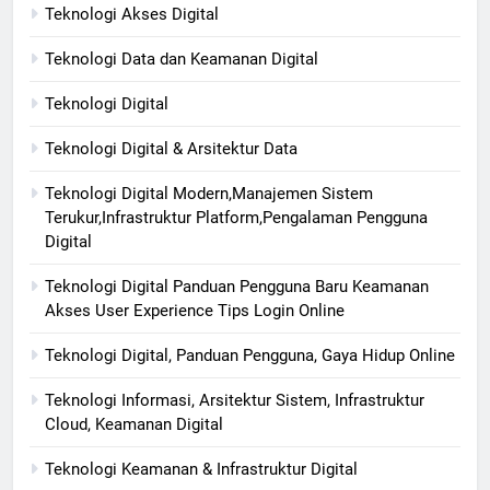
Teknologi Akses Digital
Teknologi Data dan Keamanan Digital
Teknologi Digital
Teknologi Digital & Arsitektur Data
Teknologi Digital Modern,Manajemen Sistem
Terukur,Infrastruktur Platform,Pengalaman Pengguna
Digital
Teknologi Digital Panduan Pengguna Baru Keamanan
Akses User Experience Tips Login Online
Teknologi Digital, Panduan Pengguna, Gaya Hidup Online
Teknologi Informasi, Arsitektur Sistem, Infrastruktur
Cloud, Keamanan Digital
Teknologi Keamanan & Infrastruktur Digital