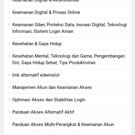
Keamanan Digital & Privasi Online
Keamanan Siber, Proteksi Data, Inovasi Digital, Teknologi
Informasi, Sistem Login Aman
Kesehatan & Gaya Hidup
Kesehatan Mental, Teknologi dan Game, Pengembangan
Diri, Gaya Hidup Sehat, Tips Produktivitas
link alternatif edwinslot
Manajemen Akun dan Keamanan Akses
Optimasi Akses dan Stabilitas Login
Panduan Akses Alternatif Aktif
Panduan Akses Multi-Perangkat & Keamanan Akun