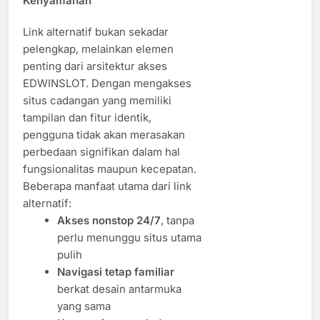
Kenyamanan
Link alternatif bukan sekadar
pelengkap, melainkan elemen
penting dari arsitektur akses
EDWINSLOT. Dengan mengakses
situs cadangan yang memiliki
tampilan dan fitur identik,
pengguna tidak akan merasakan
perbedaan signifikan dalam hal
fungsionalitas maupun kecepatan.
Beberapa manfaat utama dari link
alternatif:
Akses nonstop 24/7
, tanpa
perlu menunggu situs utama
pulih
Navigasi tetap familiar
berkat desain antarmuka
yang sama