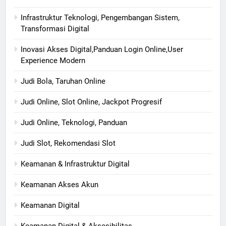
Infrastruktur Teknologi, Pengembangan Sistem,
Transformasi Digital
Inovasi Akses Digital,Panduan Login Online,User
Experience Modern
Judi Bola, Taruhan Online
Judi Online, Slot Online, Jackpot Progresif
Judi Online, Teknologi, Panduan
Judi Slot, Rekomendasi Slot
Keamanan & Infrastruktur Digital
Keamanan Akses Akun
Keamanan Digital
Keamanan Digital & Aksesibilitas