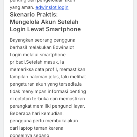
yang aman.
edwinslot login
Skenario Praktis:
Mengelola Akun Setelah
Login Lewat Smartphone
Bayangkan seorang pengguna
berhasil melakukan Edwinslot
Login melalui smartphone
pribadi.Setelah masuk, ia
memeriksa data profil, memastikan
tampilan halaman jelas, lalu melihat
pengaturan akun yang tersedia.Ia
tidak menyimpan informasi penting
di catatan terbuka dan memastikan
perangkat memiliki pengunci layar.
Beberapa hari kemudian,
pengguna perlu membuka akun
dari laptop teman karena
ponselnya sedang