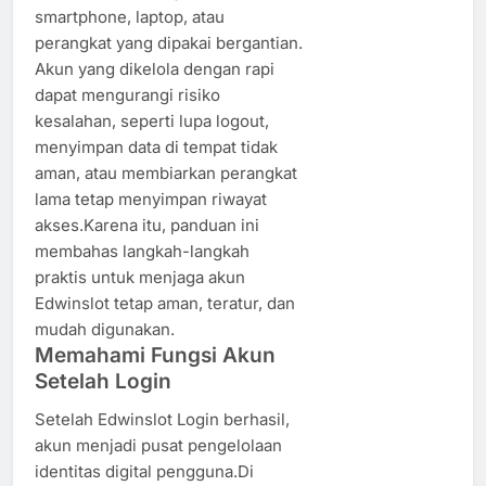
smartphone, laptop, atau
perangkat yang dipakai bergantian.
Akun yang dikelola dengan rapi
dapat mengurangi risiko
kesalahan, seperti lupa logout,
menyimpan data di tempat tidak
aman, atau membiarkan perangkat
lama tetap menyimpan riwayat
akses.Karena itu, panduan ini
membahas langkah-langkah
praktis untuk menjaga akun
Edwinslot tetap aman, teratur, dan
mudah digunakan.
Memahami Fungsi Akun
Setelah Login
Setelah Edwinslot Login berhasil,
akun menjadi pusat pengelolaan
identitas digital pengguna.Di