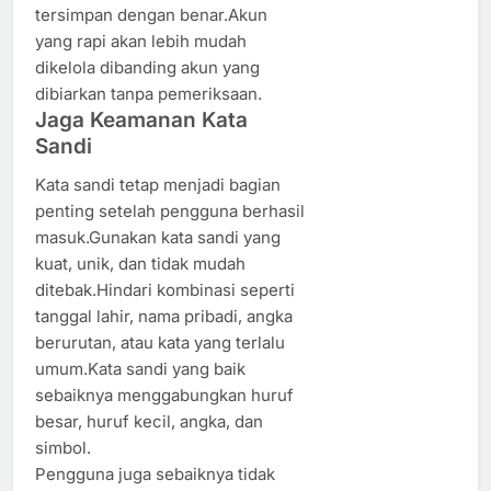
tersimpan dengan benar.Akun
yang rapi akan lebih mudah
dikelola dibanding akun yang
dibiarkan tanpa pemeriksaan.
Jaga Keamanan Kata
Sandi
Kata sandi tetap menjadi bagian
penting setelah pengguna berhasil
masuk.Gunakan kata sandi yang
kuat, unik, dan tidak mudah
ditebak.Hindari kombinasi seperti
tanggal lahir, nama pribadi, angka
berurutan, atau kata yang terlalu
umum.Kata sandi yang baik
sebaiknya menggabungkan huruf
besar, huruf kecil, angka, dan
simbol.
Pengguna juga sebaiknya tidak