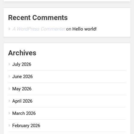
Recent Comments
A WordPress Commenter
on
Hello world!
Archives
July 2026
June 2026
May 2026
April 2026
March 2026
February 2026