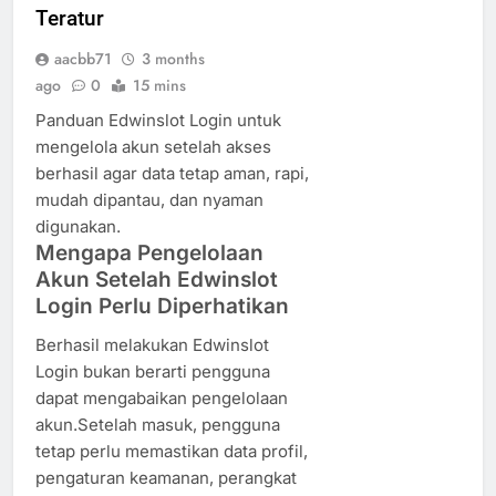
Teratur
aacbb71
3 months
ago
0
15 mins
Panduan Edwinslot Login untuk
mengelola akun setelah akses
berhasil agar data tetap aman, rapi,
mudah dipantau, dan nyaman
digunakan.
Mengapa Pengelolaan
Akun Setelah Edwinslot
Login Perlu Diperhatikan
Berhasil melakukan Edwinslot
Login bukan berarti pengguna
dapat mengabaikan pengelolaan
akun.Setelah masuk, pengguna
tetap perlu memastikan data profil,
pengaturan keamanan, perangkat