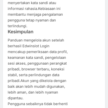
menyertakan kata sandi atau
informasi rahasia.Kebiasaan ini
membantu menjaga pengalaman
pengguna tetap nyaman dan
terlindungi.
Kesimpulan
Panduan mengelola akun setelah
berhasil Edwinslot Login
mencakup pemeriksaan data profil,
keamanan kata sandi, pengelolaan
sesi akses, penggunaan perangkat
pribadi, browser terbaru, koneksi
stabil, serta perlindungan data
pribadi.Akun yang dikelola dengan
baik akan lebih mudah digunakan,
lebih aman, dan lebih nyaman
dipantau.
Pengguna sebaiknya tidak berhenti