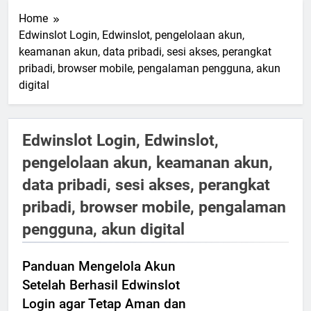
Home
Edwinslot Login, Edwinslot, pengelolaan akun,
keamanan akun, data pribadi, sesi akses, perangkat
pribadi, browser mobile, pengalaman pengguna, akun
digital
Edwinslot Login, Edwinslot,
pengelolaan akun, keamanan akun,
data pribadi, sesi akses, perangkat
pribadi, browser mobile, pengalaman
pengguna, akun digital
Panduan Mengelola Akun
Setelah Berhasil Edwinslot
Login agar Tetap Aman dan