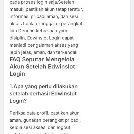
pada proses login saja.Setelah
masuk, pastikan akun tetap teratur,
informasi pribadi aman, dan sesi
akses tidak tertinggal di perangkat
lain.Dengan kebiasaan yang
disiplin, Edwinslot Login dapat
menjadi pengalaman akses yang
lebih jelas, aman, dan terkendali.
FAQ Seputar Mengelola
Akun Setelah Edwinslot
Login
1.Apa yang perlu dilakukan
setelah berhasil Edwinslot
Login?
Periksa data profil, pastikan akun
aman, gunakan perangkat pribadi,
kelola sesi akses, dan logout