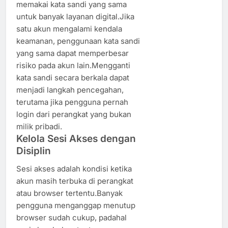
memakai kata sandi yang sama
untuk banyak layanan digital.Jika
satu akun mengalami kendala
keamanan, penggunaan kata sandi
yang sama dapat memperbesar
risiko pada akun lain.Mengganti
kata sandi secara berkala dapat
menjadi langkah pencegahan,
terutama jika pengguna pernah
login dari perangkat yang bukan
milik pribadi.
Kelola Sesi Akses dengan
Disiplin
Sesi akses adalah kondisi ketika
akun masih terbuka di perangkat
atau browser tertentu.Banyak
pengguna menganggap menutup
browser sudah cukup, padahal