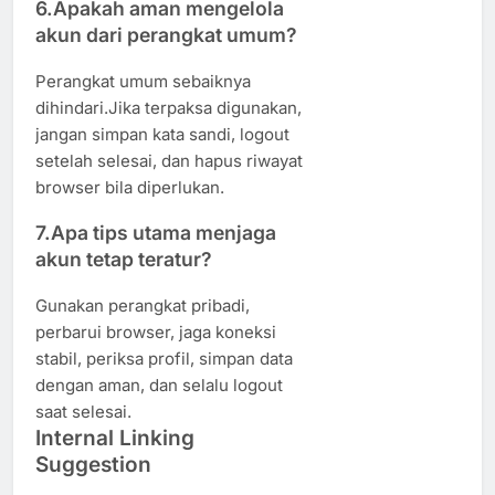
6.Apakah aman mengelola
akun dari perangkat umum?
Perangkat umum sebaiknya
dihindari.Jika terpaksa digunakan,
jangan simpan kata sandi, logout
setelah selesai, dan hapus riwayat
browser bila diperlukan.
7.Apa tips utama menjaga
akun tetap teratur?
Gunakan perangkat pribadi,
perbarui browser, jaga koneksi
stabil, periksa profil, simpan data
dengan aman, dan selalu logout
saat selesai.
Internal Linking
Suggestion