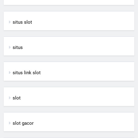
situs slot
situs
situs link slot
slot
slot gacor