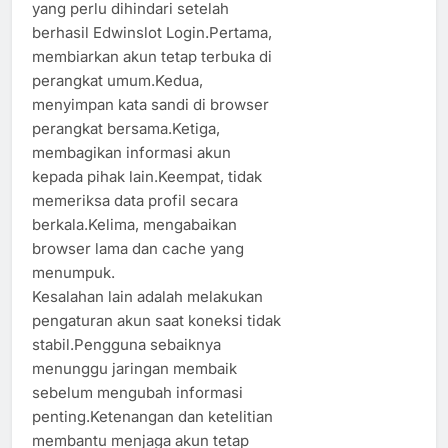
yang perlu dihindari setelah
berhasil Edwinslot Login.Pertama,
membiarkan akun tetap terbuka di
perangkat umum.Kedua,
menyimpan kata sandi di browser
perangkat bersama.Ketiga,
membagikan informasi akun
kepada pihak lain.Keempat, tidak
memeriksa data profil secara
berkala.Kelima, mengabaikan
browser lama dan cache yang
menumpuk.
Kesalahan lain adalah melakukan
pengaturan akun saat koneksi tidak
stabil.Pengguna sebaiknya
menunggu jaringan membaik
sebelum mengubah informasi
penting.Ketenangan dan ketelitian
membantu menjaga akun tetap