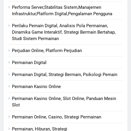
Performa Server,Stabilitas Sistem,Manajemen
Infrastruktur,Platform Digital,Pengalaman Pengguna
Perilaku Pemain Digital, Analisis Pola Permainan,
Dinamika Game Interaktif, Strategi Bermain Bertahap,
Studi Sistem Permainan
Perjudian Online, Platform Perjudian
Permainan Digital
Permainan Digital, Strategi Bermain, Psikologi Pemain
Permainan Kasino Online
Permainan Kasino Online, Slot Online, Panduan Mesin
Slot
Permainan Online, Casino, Strategi Permainan
Permainan, Hiburan, Strategi