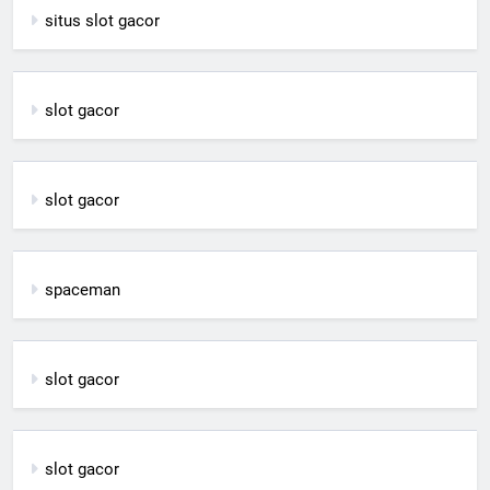
situs slot gacor
slot gacor
slot gacor
spaceman
slot gacor
slot gacor