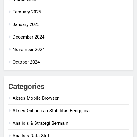
February 2025
January 2025
December 2024
November 2024
October 2024
Categories
Akses Mobile Browser
Akses Online dan Stabilitas Pengguna
Analisis & Strategi Bermain
Analisis Data Slot