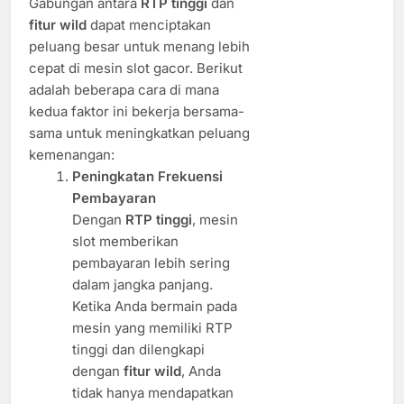
Gabungan antara
RTP tinggi
dan
fitur wild
dapat menciptakan
peluang besar untuk menang lebih
cepat di mesin slot gacor. Berikut
adalah beberapa cara di mana
kedua faktor ini bekerja bersama-
sama untuk meningkatkan peluang
kemenangan:
Peningkatan Frekuensi
Pembayaran
Dengan
RTP tinggi
, mesin
slot memberikan
pembayaran lebih sering
dalam jangka panjang.
Ketika Anda bermain pada
mesin yang memiliki RTP
tinggi dan dilengkapi
dengan
fitur wild
, Anda
tidak hanya mendapatkan