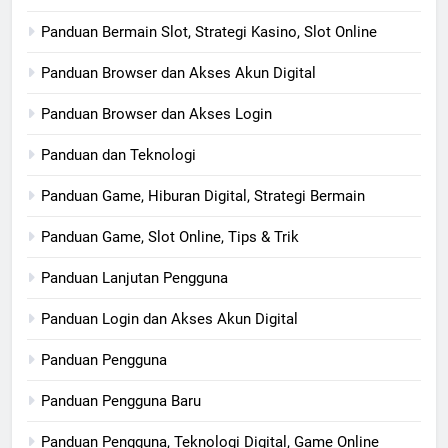
Panduan Bermain Slot, Strategi Kasino, Slot Online
Panduan Browser dan Akses Akun Digital
Panduan Browser dan Akses Login
Panduan dan Teknologi
Panduan Game, Hiburan Digital, Strategi Bermain
Panduan Game, Slot Online, Tips & Trik
Panduan Lanjutan Pengguna
Panduan Login dan Akses Akun Digital
Panduan Pengguna
Panduan Pengguna Baru
Panduan Pengguna, Teknologi Digital, Game Online