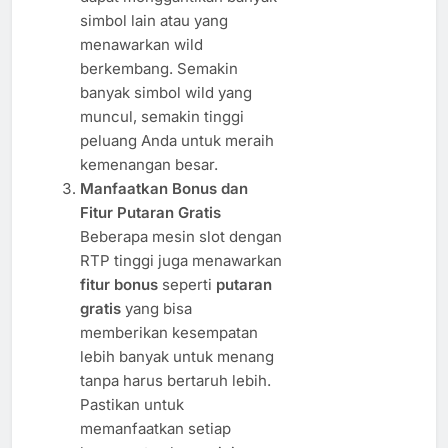
simbol lain atau yang
menawarkan wild
berkembang. Semakin
banyak simbol wild yang
muncul, semakin tinggi
peluang Anda untuk meraih
kemenangan besar.
Manfaatkan Bonus dan
Fitur Putaran Gratis
Beberapa mesin slot dengan
RTP tinggi juga menawarkan
fitur bonus
seperti
putaran
gratis
yang bisa
memberikan kesempatan
lebih banyak untuk menang
tanpa harus bertaruh lebih.
Pastikan untuk
memanfaatkan setiap