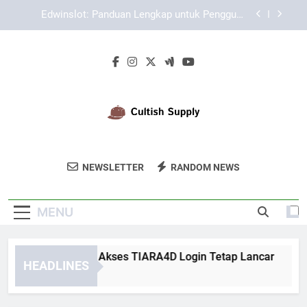
Skip
EDWINSLOT Login dengan Sistem Keamanan
to
yang Mendukung Kenyamanan
content
Cara Login Edwinslot dengan Browser Mobile
yang Praktis, Aman, dan Mudah Dipahami
Cara Memastikan Akses TIARA4D Login Tetap
Lancar
Edwinslot: Panduan Lengkap untuk Pengguna
Aktif
EDWINSLOT Login dengan Sistem Keamanan
yang Mendukung Kenyamanan
Cultish Supply
Dapatkan Koleksi Streetwear Keren Di
Cara Login Edwinslot dengan Browser Mobile
NEWSLETTER
RANDOM NEWS
yang Praktis, Aman, dan Mudah Dipahami
Cultish Supply.
MENU
ra Memastikan Akses TIARA4D Login Tetap Lancar
Edw
HEADLINES
Weeks Ago
1 Mo