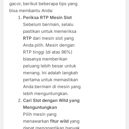
gacor, berikut beberapa tips yang
bisa membantu Anda:
Periksa RTP Mesin Slot
Sebelum bermain, selalu
pastikan untuk memeriksa
RTP
dari mesin slot yang
Anda pilih. Mesin dengan
RTP tinggi (di atas 96%)
biasanya memberikan
peluang lebih besar untuk
menang. Ini adalah langkah
pertama untuk memastikan
Anda bermain di mesin yang
lebih menguntungkan.
Cari Slot dengan Wild yang
Menguntungkan
Pilih mesin yang
menawarkan
fitur wild
yang
dapat menggantikan banyak