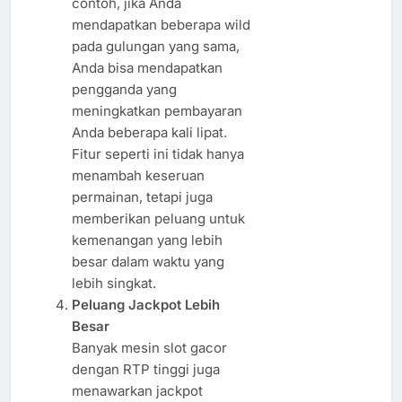
contoh, jika Anda
mendapatkan beberapa wild
pada gulungan yang sama,
Anda bisa mendapatkan
pengganda yang
meningkatkan pembayaran
Anda beberapa kali lipat.
Fitur seperti ini tidak hanya
menambah keseruan
permainan, tetapi juga
memberikan peluang untuk
kemenangan yang lebih
besar dalam waktu yang
lebih singkat.
Peluang Jackpot Lebih
Besar
Banyak mesin slot gacor
dengan RTP tinggi juga
menawarkan jackpot