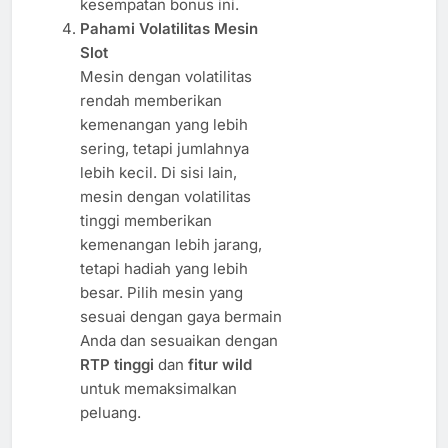
kesempatan bonus ini.
Pahami Volatilitas Mesin
Slot
Mesin dengan volatilitas
rendah memberikan
kemenangan yang lebih
sering, tetapi jumlahnya
lebih kecil. Di sisi lain,
mesin dengan volatilitas
tinggi memberikan
kemenangan lebih jarang,
tetapi hadiah yang lebih
besar. Pilih mesin yang
sesuai dengan gaya bermain
Anda dan sesuaikan dengan
RTP tinggi
dan
fitur wild
untuk memaksimalkan
peluang.