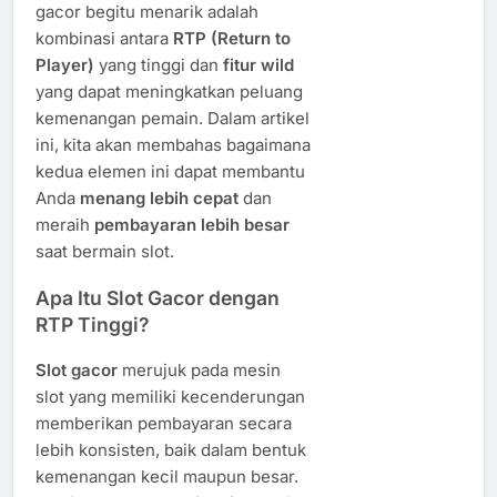
gacor begitu menarik adalah
kombinasi antara
RTP (Return to
Player)
yang tinggi dan
fitur wild
yang dapat meningkatkan peluang
kemenangan pemain. Dalam artikel
ini, kita akan membahas bagaimana
kedua elemen ini dapat membantu
Anda
menang lebih cepat
dan
meraih
pembayaran lebih besar
saat bermain slot.
Apa Itu Slot Gacor dengan
RTP Tinggi?
Slot gacor
merujuk pada mesin
slot yang memiliki kecenderungan
memberikan pembayaran secara
lebih konsisten, baik dalam bentuk
kemenangan kecil maupun besar.