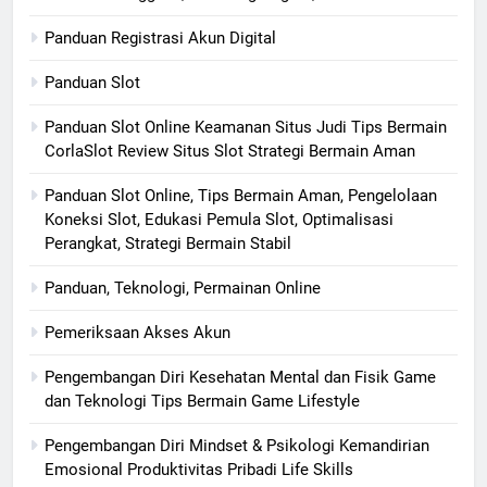
Panduan Registrasi Akun Digital
Panduan Slot
Panduan Slot Online Keamanan Situs Judi Tips Bermain
CorlaSlot Review Situs Slot Strategi Bermain Aman
Panduan Slot Online, Tips Bermain Aman, Pengelolaan
Koneksi Slot, Edukasi Pemula Slot, Optimalisasi
Perangkat, Strategi Bermain Stabil
Panduan, Teknologi, Permainan Online
Pemeriksaan Akses Akun
Pengembangan Diri Kesehatan Mental dan Fisik Game
dan Teknologi Tips Bermain Game Lifestyle
Pengembangan Diri Mindset & Psikologi Kemandirian
Emosional Produktivitas Pribadi Life Skills