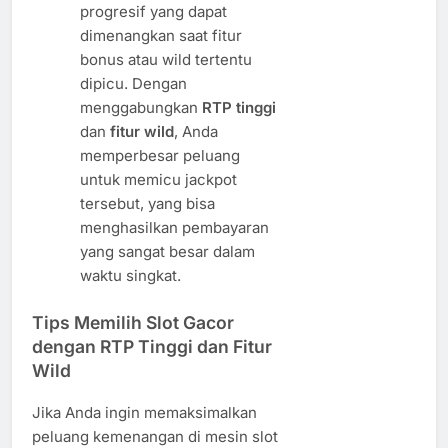
progresif yang dapat
dimenangkan saat fitur
bonus atau wild tertentu
dipicu. Dengan
menggabungkan
RTP tinggi
dan
fitur wild
, Anda
memperbesar peluang
untuk memicu jackpot
tersebut, yang bisa
menghasilkan pembayaran
yang sangat besar dalam
waktu singkat.
Tips Memilih Slot Gacor
dengan RTP Tinggi dan Fitur
Wild
Jika Anda ingin memaksimalkan
peluang kemenangan di mesin slot