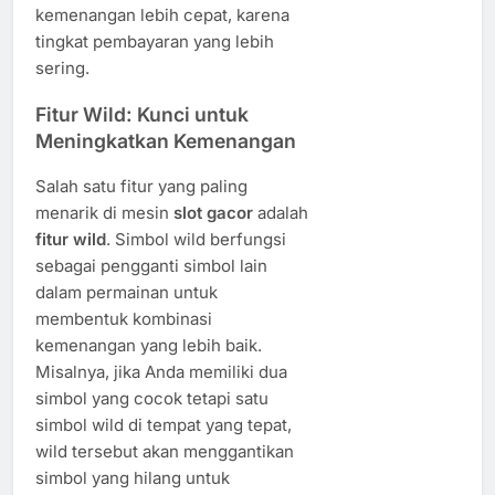
kemenangan lebih cepat, karena
tingkat pembayaran yang lebih
sering.
Fitur Wild: Kunci untuk
Meningkatkan Kemenangan
Salah satu fitur yang paling
menarik di mesin
slot gacor
adalah
fitur wild
. Simbol wild berfungsi
sebagai pengganti simbol lain
dalam permainan untuk
membentuk kombinasi
kemenangan yang lebih baik.
Misalnya, jika Anda memiliki dua
simbol yang cocok tetapi satu
simbol wild di tempat yang tepat,
wild tersebut akan menggantikan
simbol yang hilang untuk