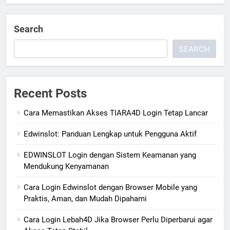
Search
SEARCH
Recent Posts
Cara Memastikan Akses TIARA4D Login Tetap Lancar
Edwinslot: Panduan Lengkap untuk Pengguna Aktif
EDWINSLOT Login dengan Sistem Keamanan yang
Mendukung Kenyamanan
Cara Login Edwinslot dengan Browser Mobile yang
Praktis, Aman, dan Mudah Dipahami
Cara Login Lebah4D Jika Browser Perlu Diperbarui agar