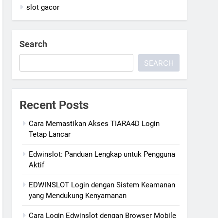
slot gacor
Search
SEARCH
Recent Posts
Cara Memastikan Akses TIARA4D Login
Tetap Lancar
Edwinslot: Panduan Lengkap untuk Pengguna
Aktif
EDWINSLOT Login dengan Sistem Keamanan
yang Mendukung Kenyamanan
Cara Login Edwinslot dengan Browser Mobile