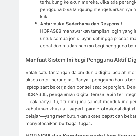
terhubung ke akun mereka. Jika ada perangka
pengguna bisa langsung mengeluarkannya h
klik.
Antarmuka Sederhana dan Responsif
HORAS88 menawarkan tampilan login yang int
untuk semua jenis layar, sehingga proses m
cepat dan mudah bahkan bagi pengguna bar
Manfaat Sistem Ini bagi Pengguna Aktif Dig
Salah satu tantangan dalam dunia digital adalah me
akses antar perangkat. Banyak pengguna harus ber
laptop saat bekerja dan ponsel saat bepergian. Den
HORAS88, pengalaman digital terasa lebih terintegra
Tidak hanya itu, fitur ini juga sangat mendukung p
kebutuhan khusus—seperti para profesional digital,
pelajar—yang membutuhkan akses cepat dan beba
menyelesaikan berbagai tugas.
HORAS88 dan Komitmen pada User Experi