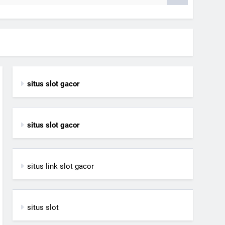
situs slot gacor
situs slot gacor
situs link slot gacor
situs slot