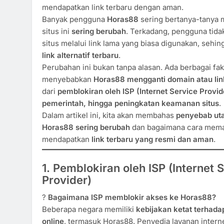
mendapatkan link terbaru dengan aman.
Banyak pengguna
Horas88
sering bertanya-tanya 
situs ini
sering berubah
. Terkadang, pengguna tid
situs melalui link lama yang biasa digunakan, sehi
link alternatif terbaru
.
Perubahan ini bukan tanpa alasan. Ada berbagai fak
menyebabkan
Horas88 mengganti domain atau li
dari
pemblokiran oleh ISP (Internet Service Provid
pemerintah, hingga peningkatan keamanan situs
.
Dalam artikel ini, kita akan membahas
penyebab ut
Horas88 sering berubah
dan bagaimana cara memas
mendapatkan
link terbaru yang resmi dan aman
.
1. Pemblokiran oleh ISP (Internet 
Provider)
?
Bagaimana ISP memblokir akses ke Horas88?
Beberapa negara memiliki
kebijakan ketat terhadap
online
, termasuk Horas88. Penyedia layanan interne