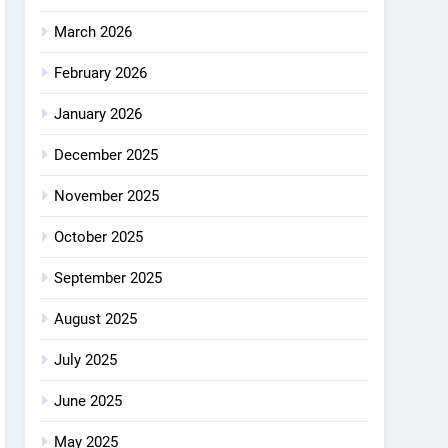
March 2026
February 2026
January 2026
December 2025
November 2025
October 2025
September 2025
August 2025
July 2025
June 2025
May 2025