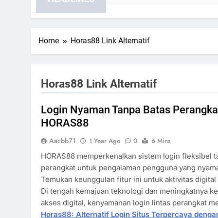
Home
Horas88 Link Alternatif
Horas88 Link Alternatif
Login Nyaman Tanpa Batas Perangka
HORAS88
Aacbb71
1 Year Ago
0
6 Mins
HORAS88 memperkenalkan sistem login fleksibel t
perangkat untuk pengalaman pengguna yang nyam
Temukan keunggulan fitur ini untuk aktivitas digital
Di tengah kemajuan teknologi dan meningkatnya k
akses digital, kenyamanan login lintas perangkat m
Horas88: Alternatif Login Situs Terpercaya deng