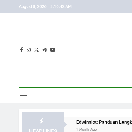
Skip
August 8, 2026
3:16:43 AM
to
content
Cul
Dapatkan K
in Tetap Lancar
Edwinslot: Panduan Lengkap untuk Pe
1 Month Ago
HEADLINES