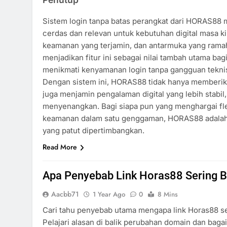
Sistem login tanpa batas perangkat dari HORAS88 
cerdas dan relevan untuk kebutuhan digital masa kini
keamanan yang terjamin, dan antarmuka yang ram
menjadikan fitur ini sebagai nilai tambah utama bagi
menikmati kenyamanan login tanpa gangguan tekni
Dengan sistem ini, HORAS88 tidak hanya memberik
juga menjamin pengalaman digital yang lebih stabil,
menyenangkan. Bagi siapa pun yang menghargai flek
keamanan dalam satu genggaman, HORAS88 adalah 
yang patut dipertimbangkan.
Read More
Apa Penyebab Link Horas88 Sering 
Aacbb71
1 Year Ago
0
8 Mins
Cari tahu penyebab utama mengapa link Horas88 s
Pelajari alasan di balik perubahan domain dan bag