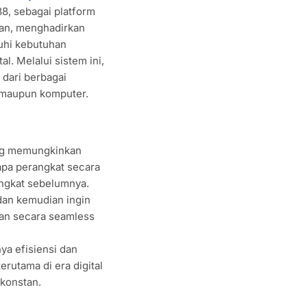
, sebagai platform
an, menghadirkan
nuhi kebutuhan
al. Melalui sistem ini,
dari berbagai
, maupun komputer.
ang memungkinkan
pa perangkat secara
angkat sebelumnya.
 dan kemudian ingin
ukan secara seamless
a efisiensi dan
erutama di era digital
 konstan.