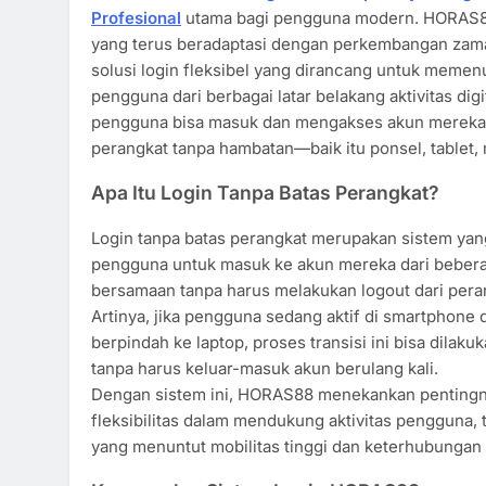
Profesional
utama bagi pengguna modern. HORAS88
yang terus beradaptasi dengan perkembangan zam
solusi login fleksibel yang dirancang untuk meme
pengguna dari berbagai latar belakang aktivitas digit
pengguna bisa masuk dan mengakses akun mereka 
perangkat tanpa hambatan—baik itu ponsel, tablet
Apa Itu Login Tanpa Batas Perangkat?
Login tanpa batas perangkat merupakan sistem y
pengguna untuk masuk ke akun mereka dari bebera
bersamaan tanpa harus melakukan logout dari per
Artinya, jika pengguna sedang aktif di smartphone
berpindah ke laptop, proses transisi ini bisa dilak
tanpa harus keluar-masuk akun berulang kali.
Dengan sistem ini, HORAS88 menekankan pentingny
fleksibilitas dalam mendukung aktivitas pengguna, t
yang menuntut mobilitas tinggi dan keterhubungan