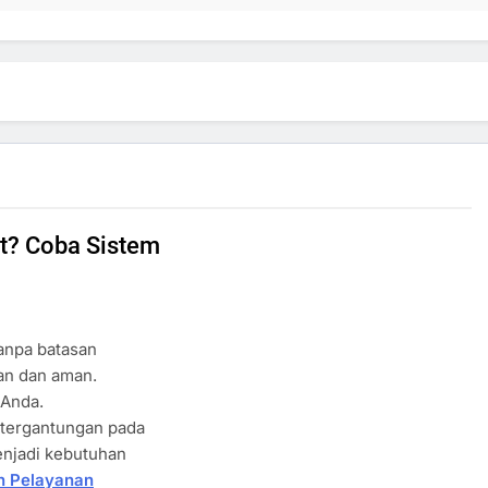
t? Coba Sistem
anpa batasan
an dan aman.
 Anda.
etergantungan pada
enjadi kebutuhan
an Pelayanan