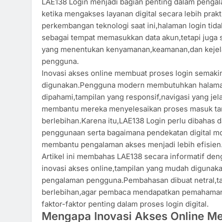
LAE138 Login menjadi bagian penting dalam peng
ketika mengakses layanan digital secara lebih prak
perkembangan teknologi saat ini,halaman login tida
sebagai tempat memasukkan data akun,tetapi juga 
yang menentukan kenyamanan,keamanan,dan kejel
pengguna.
Inovasi akses online membuat proses login semak
digunakan.Pengguna modern membutuhkan halama
dipahami,tampilan yang responsif,navigasi yang jel
membantu mereka menyelesaikan proses masuk ta
berlebihan.Karena itu,LAE138 Login perlu dibahas d
penggunaan serta bagaimana pendekatan digital m
membantu pengalaman akses menjadi lebih efisien
Artikel ini membahas LAE138 secara informatif den
inovasi akses online,tampilan yang mudah diguna
pengalaman pengguna.Pembahasan dibuat netral,ta
berlebihan,agar pembaca mendapatkan pemahaman
faktor-faktor penting dalam proses login digital.
Mengapa Inovasi Akses Online Me