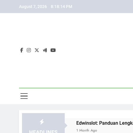
Skip
August 7, 2026
8:18:15 PM
to
content
Cul
Dapatkan K
in Tetap Lancar
Edwinslot: Panduan Lengkap untuk Pen
1 Month Ago
HEADLINES