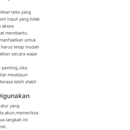
ilkan teks yang
om input yang tidak
n akses
ngat membantu.
imanfaatkan untuk
 harus tetap mudah
tkan secara wajar
i penting.Jika
liar meskipun
rasa lebih stabil
Digunakan
 alur yang
ta akun,memeriksa
a langkah ini
mit.