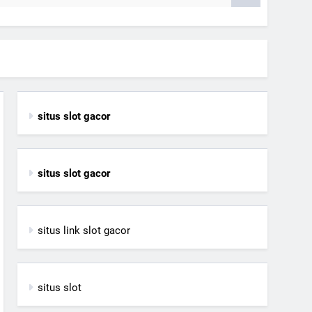
situs slot gacor
situs slot gacor
situs link slot gacor
situs slot