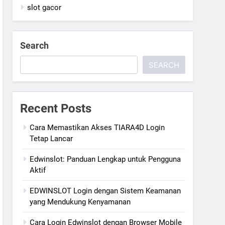
slot gacor
Search
SEARCH
Recent Posts
Cara Memastikan Akses TIARA4D Login
Tetap Lancar
Edwinslot: Panduan Lengkap untuk Pengguna
Aktif
EDWINSLOT Login dengan Sistem Keamanan
yang Mendukung Kenyamanan
Cara Login Edwinslot dengan Browser Mobile