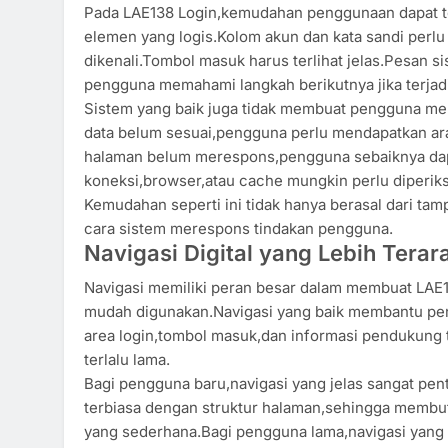
Pada LAE138 Login,kemudahan penggunaan dapat te
elemen yang logis.Kolom akun dan kata sandi perl
dikenali.Tombol masuk harus terlihat jelas.Pesan 
pengguna memahami langkah berikutnya jika terjad
Sistem yang baik juga tidak membuat pengguna m
data belum sesuai,pengguna perlu mendapatkan ar
halaman belum merespons,pengguna sebaiknya d
koneksi,browser,atau cache mungkin perlu diperiks
Kemudahan seperti ini tidak hanya berasal dari tampi
cara sistem merespons tindakan pengguna.
Navigasi Digital yang Lebih Terar
Navigasi memiliki peran besar dalam membuat LAE1
mudah digunakan.Navigasi yang baik membantu 
area login,tombol masuk,dan informasi pendukung 
terlalu lama.
Bagi pengguna baru,navigasi yang jelas sangat pe
terbiasa dengan struktur halaman,sehingga membut
yang sederhana.Bagi pengguna lama,navigasi yang