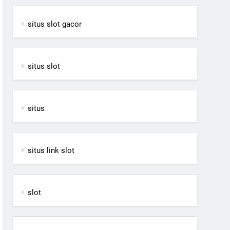
situs slot gacor
situs slot
situs
situs link slot
slot