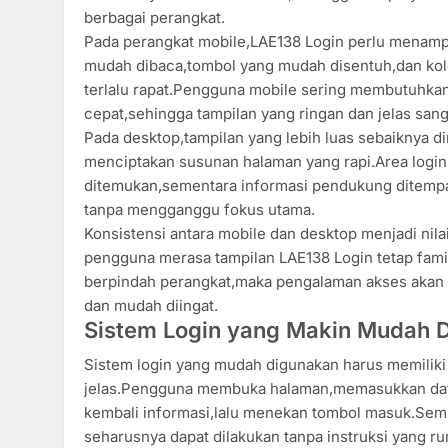
berbagai perangkat.
Pada perangkat mobile,LAE138 Login perlu menamp
mudah dibaca,tombol yang mudah disentuh,dan kol
terlalu rapat.Pengguna mobile sering membutuhka
cepat,sehingga tampilan yang ringan dan jelas sa
Pada desktop,tampilan yang lebih luas sebaiknya d
menciptakan susunan halaman yang rapi.Area login
ditemukan,sementara informasi pendukung ditempa
tanpa mengganggu fokus utama.
Konsistensi antara mobile dan desktop menjadi nila
pengguna merasa tampilan LAE138 Login tetap fami
berpindah perangkat,maka pengalaman akses akan te
dan mudah diingat.
Sistem Login yang Makin Mudah 
Sistem login yang mudah digunakan harus memiliki
jelas.Pengguna membuka halaman,memasukkan da
kembali informasi,lalu menekan tombol masuk.Semu
seharusnya dapat dilakukan tanpa instruksi yang ru